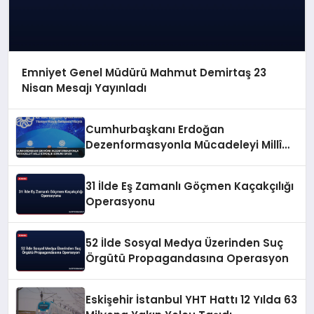
Emniyet Genel Müdürü Mahmut Demirtaş 23
Nisan Mesajı Yayınladı
Cumhurbaşkanı Erdoğan
Dezenformasyonla Mücadeleyi Millî
Güvenlik Sorunu Saydı
31 İlde Eş Zamanlı Göçmen Kaçakçılığı
Operasyonu
52 İlde Sosyal Medya Üzerinden Suç
Örgütü Propagandasına Operasyon
Eskişehir İstanbul YHT Hattı 12 Yılda 63