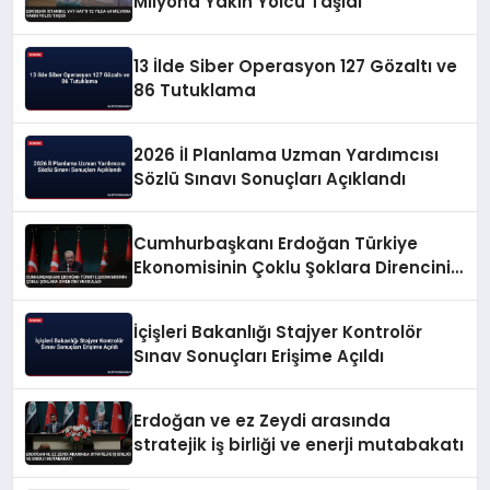
Milyona Yakın Yolcu Taşıdı
13 İlde Siber Operasyon 127 Gözaltı ve
86 Tutuklama
2026 İl Planlama Uzman Yardımcısı
Sözlü Sınavı Sonuçları Açıklandı
Cumhurbaşkanı Erdoğan Türkiye
Ekonomisinin Çoklu Şoklara Direncini
Vurguladı
İçişleri Bakanlığı Stajyer Kontrolör
Sınav Sonuçları Erişime Açıldı
Erdoğan ve ez Zeydi arasında
stratejik iş birliği ve enerji mutabakatı