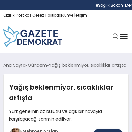
Sağlık Bakanı Memişo
Gizlilik Politikası
Çerez Politikası
Künye
İletişim
GÜNDEM
Ana Sayfa
Gündem
Yağış beklenmiyor, sıcaklıklar artışta
Yağış beklenmiyor, sıcaklıklar
EKONOMI
artışta
SPOR
Yurt genelinin az bulutlu ve açık bir havayla
karşılaşacağı tahmin ediliyor.
MAGAZIN
Mehmet Arslan