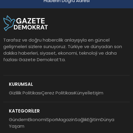
Haberin Doğru Adresi
Tarafsız ve doğru habercilik anlayışıyla en güncel
gelişmeleri sizlere sunuyoruz. Türkiye ve dünyadan son
dakika haberleri, siyaset, ekonomi, teknoloji ve daha
fazlası Gazete Demokrat’ta.
KURUMSAL
Gizlilik Politikası
Çerez Politikası
Künye
İletişim
KATEGORİLER
Gündem
Ekonomi
Spor
Magazin
Sağlık
Eğitim
Dünya
Yaşam