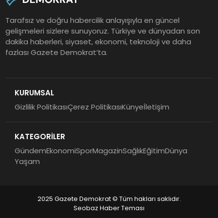
Tarafsız ve doğru habercilik anlayışıyla en güncel
gelişmeleri sizlere sunuyoruz. Türkiye ve dünyadan son
dakika haberleri, siyaset, ekonomi, teknoloji ve daha
fazlası Gazete Demokrat’ta.
KURUMSAL
Gizlilik Politikası
Çerez Politikası
Künye
İletişim
KATEGORİLER
Gündem
Ekonomi
Spor
Magazin
Sağlık
Eğitim
Dünya
Yaşam
2025 Gazete Demokrat © Tüm hakları saklıdır.
Seobaz Haber Teması