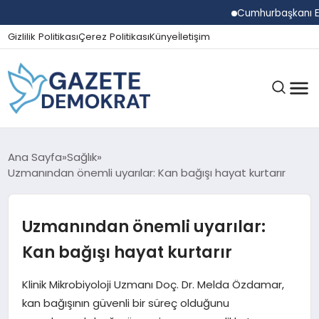
Cumhurbaşkanı Erdoğ
Gizlilik Politikası
Çerez Politikası
Künye
İletişim
GÜNDEM
Ana Sayfa
Sağlık
Uzmanından önemli uyarılar: Kan bağışı hayat kurtarır
EKONOMI
Uzmanından önemli uyarılar:
Kan bağışı hayat kurtarır
SPOR
Klinik Mikrobiyoloji Uzmanı Doç. Dr. Melda Özdamar,
kan bağışının güvenli bir süreç olduğunu
MAGAZIN