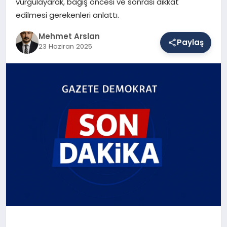
vurgulayarak, bağış öncesi ve sonrası dikkat
edilmesi gerekenleri anlattı.
SAĞLIK
Mehmet Arslan
Paylaş
23 Haziran 2025
EĞITIM
DÜNYA
YAŞAM