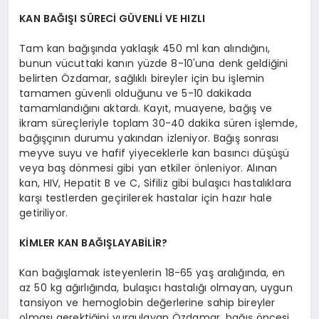
KAN BAĞIŞI SÜRECİ GÜVENLİ VE HIZLI
Tam kan bağışında yaklaşık 450 ml kan alındığını,
bunun vücuttaki kanın yüzde 8-10'una denk geldiğini
belirten Özdamar, sağlıklı bireyler için bu işlemin
tamamen güvenli olduğunu ve 5-10 dakikada
tamamlandığını aktardı. Kayıt, muayene, bağış ve
ikram süreçleriyle toplam 30-40 dakika süren işlemde,
bağışçının durumu yakından izleniyor. Bağış sonrası
meyve suyu ve hafif yiyeceklerle kan basıncı düşüşü
veya baş dönmesi gibi yan etkiler önleniyor. Alınan
kan, HIV, Hepatit B ve C, Sifiliz gibi bulaşıcı hastalıklara
karşı testlerden geçirilerek hastalar için hazır hale
getiriliyor.
KİMLER KAN BAĞIŞLAYABİLİR?
Kan bağışlamak isteyenlerin 18-65 yaş aralığında, en
az 50 kg ağırlığında, bulaşıcı hastalığı olmayan, uygun
tansiyon ve hemoglobin değerlerine sahip bireyler
olması gerektiğini vurgulayan Özdamar, bağış öncesi