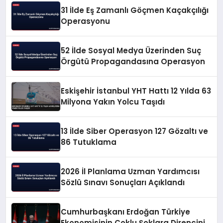
31 İlde Eş Zamanlı Göçmen Kaçakçılığı
Operasyonu
52 İlde Sosyal Medya Üzerinden Suç
Örgütü Propagandasına Operasyon
Eskişehir İstanbul YHT Hattı 12 Yılda 63
Milyona Yakın Yolcu Taşıdı
13 İlde Siber Operasyon 127 Gözaltı ve
86 Tutuklama
2026 İl Planlama Uzman Yardımcısı
Sözlü Sınavı Sonuçları Açıklandı
Cumhurbaşkanı Erdoğan Türkiye
Ekonomisinin Çoklu Şoklara Direncini