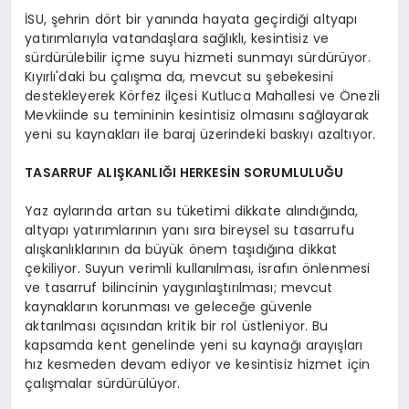
İSU, şehrin dört bir yanında hayata geçirdiği altyapı
yatırımlarıyla vatandaşlara sağlıklı, kesintisiz ve
sürdürülebilir içme suyu hizmeti sunmayı sürdürüyor.
Kıyırlı'daki bu çalışma da, mevcut su şebekesini
destekleyerek Körfez ilçesi Kutluca Mahallesi ve Önezli
Mevkiinde su temininin kesintisiz olmasını sağlayarak
yeni su kaynakları ile baraj üzerindeki baskıyı azaltıyor.
TASARRUF ALIŞKANLIĞI HERKESİN SORUMLULUĞU
Yaz aylarında artan su tüketimi dikkate alındığında,
altyapı yatırımlarının yanı sıra bireysel su tasarrufu
alışkanlıklarının da büyük önem taşıdığına dikkat
çekiliyor. Suyun verimli kullanılması, israfın önlenmesi
ve tasarruf bilincinin yaygınlaştırılması; mevcut
kaynakların korunması ve geleceğe güvenle
aktarılması açısından kritik bir rol üstleniyor. Bu
kapsamda kent genelinde yeni su kaynağı arayışları
hız kesmeden devam ediyor ve kesintisiz hizmet için
çalışmalar sürdürülüyor.