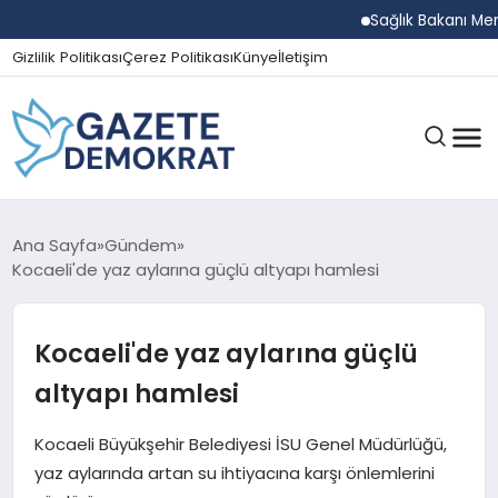
Sağlık Bakanı Memişoğ
Gizlilik Politikası
Çerez Politikası
Künye
İletişim
GÜNDEM
Ana Sayfa
Gündem
Kocaeli'de yaz aylarına güçlü altyapı hamlesi
EKONOMI
Kocaeli'de yaz aylarına güçlü
altyapı hamlesi
SPOR
Kocaeli Büyükşehir Belediyesi İSU Genel Müdürlüğü,
yaz aylarında artan su ihtiyacına karşı önlemlerini
MAGAZIN