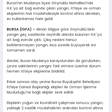
Bursa'nın Mudanya ilçesi Göynüklü Mahallesi'nde
H.K.'ya ait bağ evinde çıkan yangın, itfaiye ve orman
ekiplerinin hızlı müdahalesiyle kontrol altına alınırken,
ev kullanılamaz hale geldi.
BURSA (İGFA) –
Alınan bilgiye göre Göynüklü'deki
yangın geç saatlerde zeytinlik alanda bulunan H.K.'ya
ait bağ evinde çıktı. Çıkış nedeni henüz
belirlenemeyen yangın, kısa sürede büyüyerek evi
tamamen sardı.
Alevler, Bursa-Mudanya karayolundan da görülürken,
çevre sakinlerinin yangını fark etmesi üzerine durum
hemen itfaiye ekiplerine bildirildi.
İhbar sonrası olay yerine Bursa Büyükşehir Belediyesi
İtfaiye Dairesi Başkanlığı ekipleri ile Orman İşletme
Müdürlüğü'ne bağlı ekipler sevk edildi.
Ekiplerin yoğun ve koordineli çalışması sonucu yangın,
yaklaşık 2 saatlik müdahalenin ardından kontrol altına