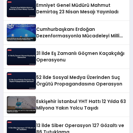
Emniyet Genel Müdürü Mahmut
Demirtaş 23 Nisan Mesajı Yayınladı
Cumhurbaşkanı Erdoğan
Dezenformasyonla Mücadeleyi Millî
Güvenlik Sorunu Saydı
31 İlde Eş Zamanlı Göçmen Kaçakçılığı
Operasyonu
52 İlde Sosyal Medya Üzerinden Suç
Örgütü Propagandasına Operasyon
Eskişehir İstanbul YHT Hattı 12 Yılda 63
Milyona Yakın Yolcu Taşıdı
13 İlde Siber Operasyon 127 Gözaltı ve
86 Tutuklama