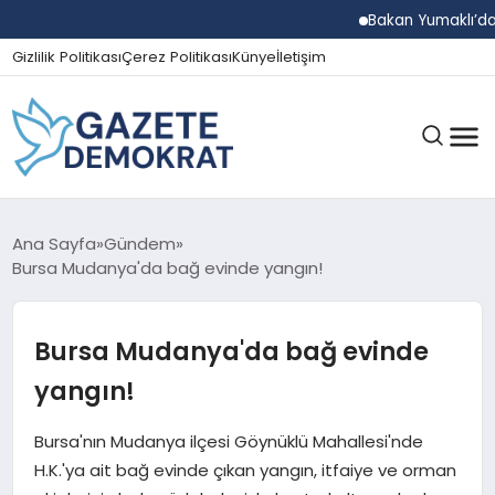
Bakan Yumaklı’dan Beş 
Gizlilik Politikası
Çerez Politikası
Künye
İletişim
GÜNDEM
Ana Sayfa
Gündem
Bursa Mudanya'da bağ evinde yangın!
EKONOMI
Bursa Mudanya'da bağ evinde
yangın!
SPOR
Bursa'nın Mudanya ilçesi Göynüklü Mahallesi'nde
H.K.'ya ait bağ evinde çıkan yangın, itfaiye ve orman
MAGAZIN