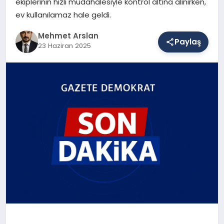
ekiplerinin hızlı müdahalesiyle kontrol altına alınırken,
ev kullanılamaz hale geldi.
SAĞLIK
Mehmet Arslan
Paylaş
23 Haziran 2025
EĞITIM
DÜNYA
YAŞAM