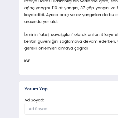
İtfaiye Dairesi Başkanlığı'nın verilerine göre, 
ağaç yangını, 110 ot yangını, 37 çöp yangını v
kaydedildi. Ayrıca araç ve ev yangınları da bu s
arasında yer aldı.
İzmir'in "ateş savaşçıları" olarak anılan itfaiye e
kentin güvenliğini sağlamaya devam ederken, yet
gerekli önlemleri almaya çağırdı.
IGF
Yorum Yap
Ad Soyad: