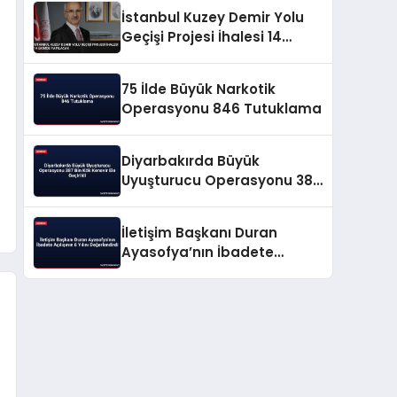
İstanbul Kuzey Demir Yolu
Geçişi Projesi İhalesi 14
Ekimde Yapılacak
75 İlde Büyük Narkotik
Operasyonu 846 Tutuklama
Diyarbakırda Büyük
Uyuşturucu Operasyonu 387
Bin Kök Kenevir Ele Geçirildi
İletişim Başkanı Duran
Ayasofya’nın İbadete
Açılışının 6 Yılını
Değerlendirdi