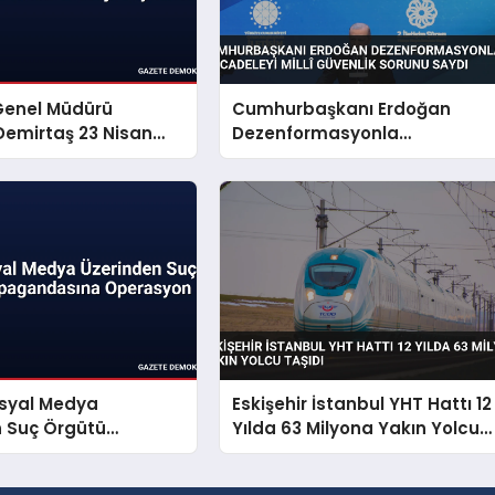
Genel Müdürü
Cumhurbaşkanı Erdoğan
emirtaş 23 Nisan
Dezenformasyonla
yınladı
Mücadeleyi Millî Güvenlik
Sorunu Saydı
osyal Medya
Eskişehir İstanbul YHT Hattı 12
n Suç Örgütü
Yılda 63 Milyona Yakın Yolcu
dasına Operasyon
Taşıdı