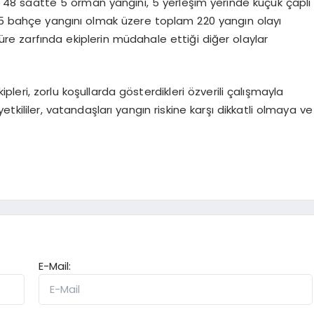
son 48 saatte 5 orman yangını, 5 yerleşim yerinde küçük çaplı
e 5 bahçe yangını olmak üzere toplam 220 yangın olayı
üre zarfında ekiplerin müdahale ettiği diğer olaylar
kipleri, zorlu koşullarda gösterdikleri özverili çalışmayla
kililer, vatandaşları yangın riskine karşı dikkatli olmaya ve
E-Mail: