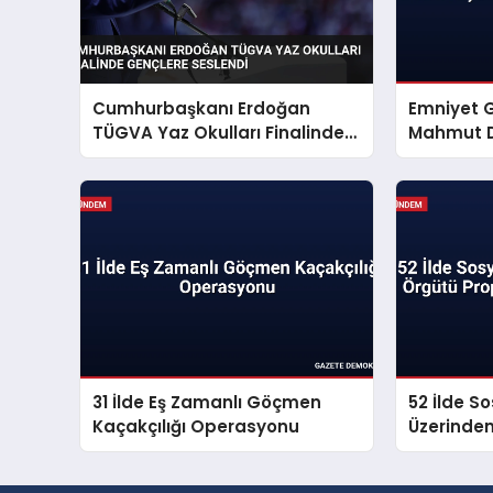
Cumhurbaşkanı Erdoğan
Emniyet 
TÜGVA Yaz Okulları Finalinde
Mahmut D
Gençlere Seslendi
Mesajı Ya
31 İlde Eş Zamanlı Göçmen
52 İlde S
Kaçakçılığı Operasyonu
Üzerinde
Propagan