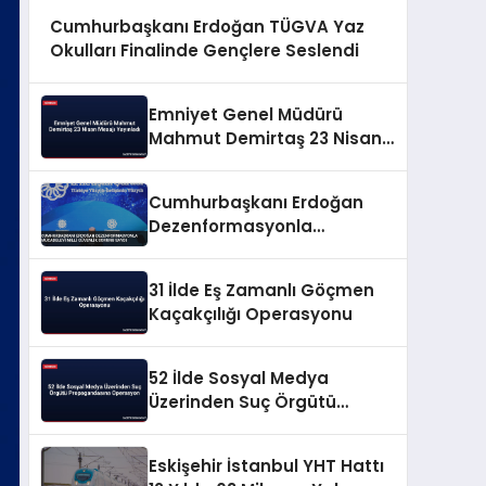
Cumhurbaşkanı Erdoğan TÜGVA Yaz
Okulları Finalinde Gençlere Seslendi
Emniyet Genel Müdürü
Mahmut Demirtaş 23 Nisan
Mesajı Yayınladı
Cumhurbaşkanı Erdoğan
Dezenformasyonla
Mücadeleyi Millî Güvenlik
Sorunu Saydı
31 İlde Eş Zamanlı Göçmen
Kaçakçılığı Operasyonu
52 İlde Sosyal Medya
Üzerinden Suç Örgütü
Propagandasına
Operasyon
Eskişehir İstanbul YHT Hattı