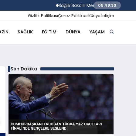
Sağlık Bakanı Memişoğlu Trabzon Şehir Has
05:49:30
Gizlilik Politikası
Çerez Politikası
Künye
İletişim
ZIN
SAĞLIK
EĞITIM
DÜNYA
YAŞAM
Son Dakika