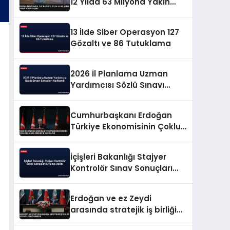
12 Yılda 63 Milyona Yakın
Yolcu Taşıdı
13 İlde Siber Operasyon 127
Gözaltı ve 86 Tutuklama
2026 İl Planlama Uzman
Yardımcısı Sözlü Sınavı
Sonuçları Açıklandı
Cumhurbaşkanı Erdoğan
Türkiye Ekonomisinin Çoklu
Şoklara Direncini Vurguladı
İçişleri Bakanlığı Stajyer
Kontrolör Sınav Sonuçları
Erişime Açıldı
Erdoğan ve ez Zeydi
arasında stratejik iş birliği
ve enerji mutabakatı