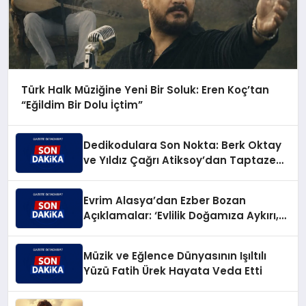
Türk Halk Müziğine Yeni Bir Soluk: Eren Koç’tan
“Eğildim Bir Dolu İçtim”
Dedikodulara Son Nokta: Berk Oktay
ve Yıldız Çağrı Atiksoy’dan Taptaze
Bir Aşk Karesi
Evrim Alasya’dan Ezber Bozan
Açıklamalar: ‘Evlilik Doğamıza Aykırı,
Çocuksa Büyük Sorumluluk!’
Müzik ve Eğlence Dünyasının Işıltılı
Yüzü Fatih Ürek Hayata Veda Etti