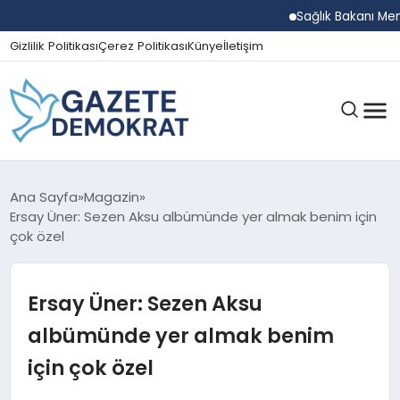
Sağlık Bakanı Memişoğ
Gizlilik Politikası
Çerez Politikası
Künye
İletişim
GÜNDEM
Ana Sayfa
Magazin
Ersay Üner: Sezen Aksu albümünde yer almak benim için
çok özel
EKONOMI
Ersay Üner: Sezen Aksu
SPOR
albümünde yer almak benim
için çok özel
MAGAZIN