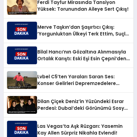
Ferdi Tayfur Mirasında Tansiyon
Yüksek: Torunundan Aileye Sert Çıkış!
Merve Taşkın’dan Şaşırtıcı Çıkış:
‘Yorgunluktan Ülkeyi Terk Ettim, Suçlu
Değilim!’
Bilal Hancı’nın Gözaltına Alınmasıyla
Ortalık Karıştı: Eski Eşi Esin Çepni’den
Akıl Almaz Çıkış!
Lvbel C5’ten Yaraları Saran Ses:
Konser Gelirleri Depremzedelere
Akacak
Dilan Çiçek Deniz’in Yüzündeki Esrar
Perdesi: Dubai’deki Görünümü Sosyal
Medyayı Salladı!
Las Vegas’ta Aşk Rüzgarı: Yasemin
Kay Allen Sürpriz Nikahla Evlendi!