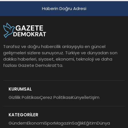
Haberin Doğru Adresi
Tarafsız ve doğru habercilik anlayışıyla en güncel
gelişmeleri sizlere sunuyoruz. Türkiye ve dünyadan son
dakika haberleri, siyaset, ekonomi, teknoloji ve daha
fazlası Gazete Demokrat’ta.
KURUMSAL
Gizlilik Politikası
Çerez Politikası
Künye
İletişim
KATEGORİLER
Gündem
Ekonomi
Spor
Magazin
Sağlık
Eğitim
Dünya