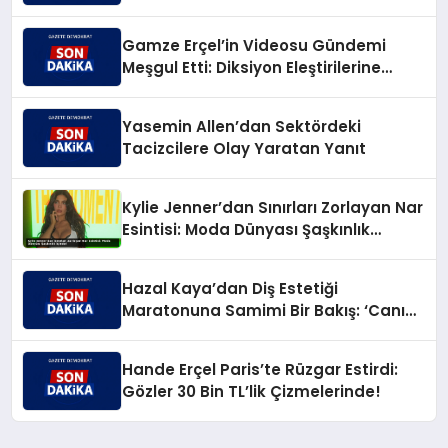
Gamze Erçel’in Videosu Gündemi
Meşgul Etti: Diksiyon Eleştirilerine
Caner Yıldırım’dan Keskin Karşılık
Yasemin Allen’dan Sektördeki
Tacizcilere Olay Yaratan Yanıt
Kylie Jenner’dan Sınırları Zorlayan Nar
Esintisi: Moda Dünyası Şaşkınlık
İçinde!
Hazal Kaya’dan Diş Estetiği
Maratonuna Samimi Bir Bakış: ‘Canım
Çıktı!’
Hande Erçel Paris’te Rüzgar Estirdi:
Gözler 30 Bin TL’lik Çizmelerinde!