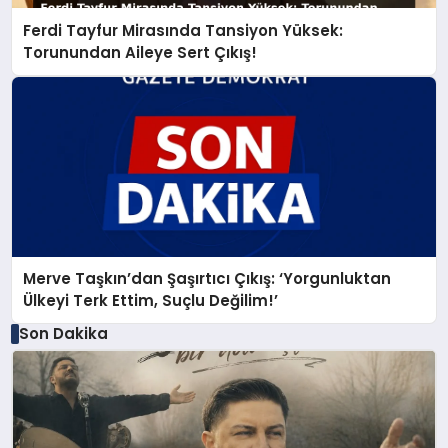
Ferdi Tayfur Mirasında Tansiyon Yüksek:
Torunundan Aileye Sert Çıkış!
Merve Taşkın’dan Şaşırtıcı Çıkış: ‘Yorgunluktan
Ülkeyi Terk Ettim, Suçlu Değilim!’
Son Dakika