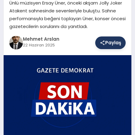
Ünlü müzisyen Ersay Üner, önceki akşam Jolly Joker
Atakent sahnesinde sevenleriyle buluştu. Sahne
performansıyla beğeni toplayan Üner, konser öncesi
SAĞLIK
gazetecilerin sorularını da yanıtladı.
Mehmet Arslan
EĞITIM
Paylaş
22 Haziran 2025
DÜNYA
YAŞAM