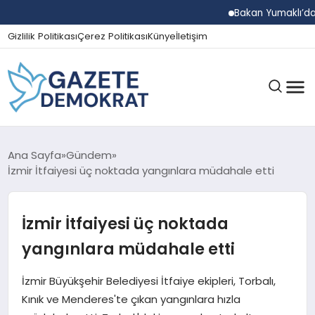
Bakan Yumaklı’dan Beş 
Gizlilik Politikası
Çerez Politikası
Künye
İletişim
GÜNDEM
Ana Sayfa
Gündem
İzmir İtfaiyesi üç noktada yangınlara müdahale etti
EKONOMI
İzmir İtfaiyesi üç noktada
yangınlara müdahale etti
SPOR
İzmir Büyükşehir Belediyesi İtfaiye ekipleri, Torbalı,
Kınık ve Menderes'te çıkan yangınlara hızla
MAGAZIN