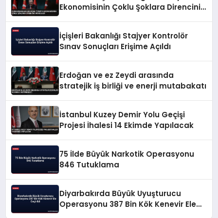
Ekonomisinin Çoklu Şoklara Direncini
Vurguladı
İçişleri Bakanlığı Stajyer Kontrolör
Sınav Sonuçları Erişime Açıldı
Erdoğan ve ez Zeydi arasında
stratejik iş birliği ve enerji mutabakatı
İstanbul Kuzey Demir Yolu Geçişi
Projesi İhalesi 14 Ekimde Yapılacak
75 İlde Büyük Narkotik Operasyonu
846 Tutuklama
Diyarbakırda Büyük Uyuşturucu
Operasyonu 387 Bin Kök Kenevir Ele
Geçirildi