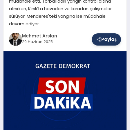
müdahale etti. Torbalı'daki yangın kontrol altına
alınırken, Kınık'ta havadan ve karadan çalışmalar
sürüyor. Menderes'teki yangına ise müdahale
SAĞLIK
devam ediyor.
Mehmet Arslan
Paylaş
EĞITIM
20 Haziran 2025
DÜNYA
YAŞAM