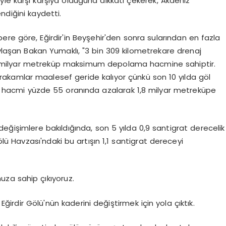
yle karşı karşıya olduğuna dikkati çekerek, Akdeniz
ndiğini kaydetti.
ere göre, Eğirdir'in Beyşehir'den sonra sularından en fazla
aylaşan Bakan Yumaklı, "3 bin 309 kilometrekare drenaj
4 milyar metreküp maksimum depolama hacmine sahiptir.
 rakamlar maalesef geride kalıyor çünkü son 10 yılda göl
n hacmi yüzde 55 oranında azalarak 1,8 milyar metreküpe
i değişimlere bakıldığında, son 5 yılda 0,9 santigrat derecelik
ölü Havzası'ndaki bu artışın 1,1 santigrat dereceyi
umuza sahip çıkıyoruz.
 Eğirdir Gölü'nün kaderini değiştirmek için yola çıktık.