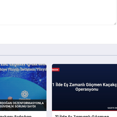
şkanı Erdoğan
31 İlde Eş Zamanlı Göçmen