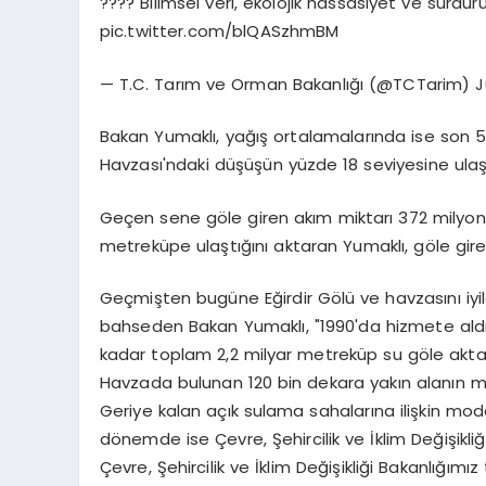
???? Bilimsel veri, ekolojik hassasiyet ve sürd
pic.twitter.com/blQASzhmBM
— T.C. Tarım ve Orman Bakanlığı (@TCTarim) J
Bakan Yumaklı, yağış ortalamalarında ise son 5 
Havzası'ndaki düşüşün yüzde 18 seviyesine ulaşt
Geçen sene göle giren akım miktarı 372 milyo
metreküpe ulaştığını aktaran Yumaklı, göle gire
Geçmişten bugüne Eğirdir Gölü ve havzasını iyil
bahseden Bakan Yumaklı, "1990'da hizmete aldı
kadar toplam 2,2 milyar metreküp su göle aktar
Havzada bulunan 120 bin dekara yakın alanın 
Geriye kalan açık sulama sahalarına ilişkin m
dönemde ise Çevre, Şehircilik ve İklim Değişikliği
Çevre, Şehircilik ve İklim Değişikliği Bakanlığı