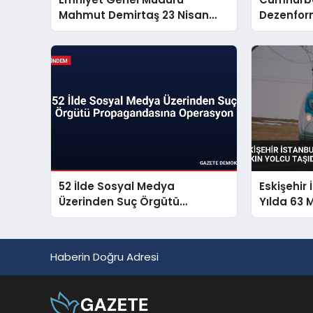
Mahmut Demirtaş 23 Nisan
Dezenfor
Mesajı Yayınladı
Mücadeley
Sorunu S
52 İlde Sosyal Medya
Eskişehir 
Üzerinden Suç Örgütü
Yılda 63 
Propagandasına Operasyon
Taşıdı
Haberin Doğru Adresi