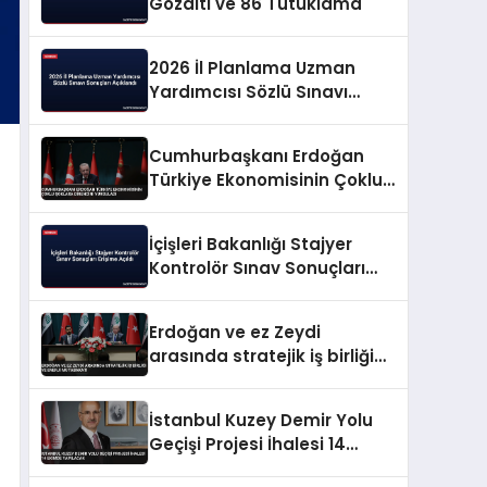
Gözaltı ve 86 Tutuklama
2026 İl Planlama Uzman
Yardımcısı Sözlü Sınavı
Sonuçları Açıklandı
Cumhurbaşkanı Erdoğan
Türkiye Ekonomisinin Çoklu
Şoklara Direncini Vurguladı
İçişleri Bakanlığı Stajyer
Kontrolör Sınav Sonuçları
Erişime Açıldı
Erdoğan ve ez Zeydi
arasında stratejik iş birliği
ve enerji mutabakatı
İstanbul Kuzey Demir Yolu
Geçişi Projesi İhalesi 14
Ekimde Yapılacak