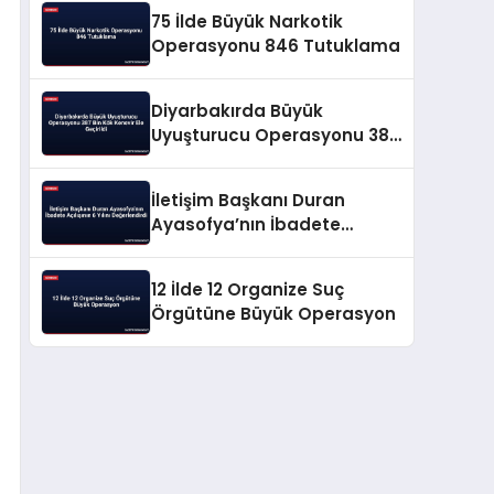
75 İlde Büyük Narkotik
Operasyonu 846 Tutuklama
Diyarbakırda Büyük
Uyuşturucu Operasyonu 387
Bin Kök Kenevir Ele Geçirildi
İletişim Başkanı Duran
Ayasofya’nın İbadete
Açılışının 6 Yılını
Değerlendirdi
12 İlde 12 Organize Suç
Örgütüne Büyük Operasyon