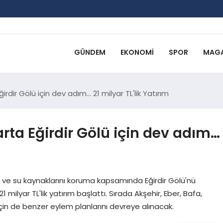
GÜNDEM
EKONOMI
SPOR
MAGA
dir Gölü için dev adım… 21 milyar TL'lik Yatırım
ta Eğirdir Gölü için dev adım…
e ve su kaynaklarını koruma kapsamında Eğirdir Gölü'nü
1 milyar TL'lik yatırım başlattı. Sırada Akşehir, Eber, Bafa,
için de benzer eylem planlarını devreye alınacak.