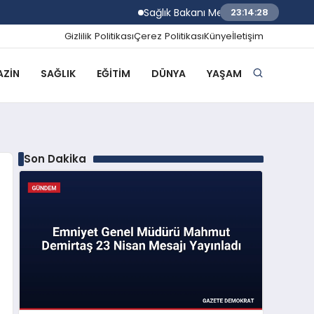
Sağlık Bakanı Memişoğlu İzmir Biyotıp v
23:14:29
Gizlilik Politikası
Çerez Politikası
Künye
İletişim
ZIN
SAĞLIK
EĞITIM
DÜNYA
YAŞAM
Son Dakika