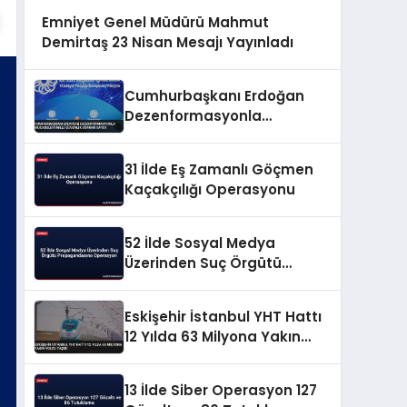
Emniyet Genel Müdürü Mahmut
Demirtaş 23 Nisan Mesajı Yayınladı
Cumhurbaşkanı Erdoğan
Dezenformasyonla
Mücadeleyi Millî Güvenlik
Sorunu Saydı
31 İlde Eş Zamanlı Göçmen
Kaçakçılığı Operasyonu
52 İlde Sosyal Medya
Üzerinden Suç Örgütü
Propagandasına
Operasyon
Eskişehir İstanbul YHT Hattı
12 Yılda 63 Milyona Yakın
Yolcu Taşıdı
13 İlde Siber Operasyon 127