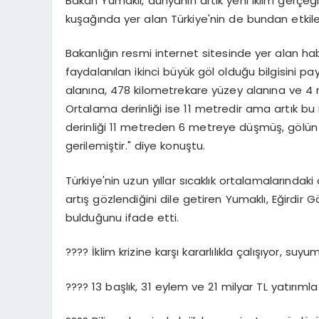
Bakan Yumaklı, dünyanın artık yeni iklim gerçeği
kuşağında yer alan Türkiye'nin de bundan etkile
Bakanlığın resmi internet sitesinde yer alan hab
faydalanılan ikinci büyük göl olduğu bilgisini p
alanına, 478 kilometrekare yüzey alanına ve 
Ortalama derinliği ise 11 metredir ama artık bu
derinliği 11 metreden 6 metreye düşmüş, gölü
gerilemiştir." diye konuştu.
Türkiye'nin uzun yıllar sıcaklık ortalamalarındak
artış gözlendiğini dile getiren Yumaklı, Eğirdir G
bulduğunu ifade etti.
???? İklim krizine karşı kararlılıkla çalışıyor, suy
???? 13 başlık, 31 eylem ve 21 milyar TL yatırımla