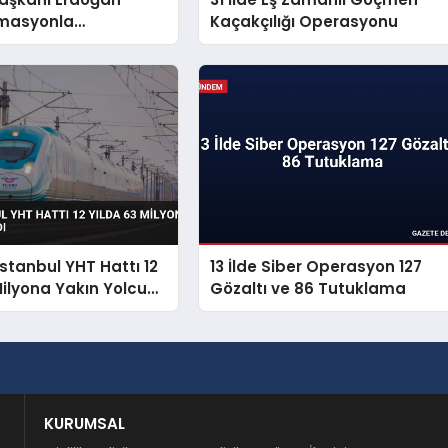
masyonla
Kaçakçılığı Operasyonu
i Millî Güvenlik
aydı
İstanbul YHT Hattı 12
13 İlde Siber Operasyon 127
Milyona Yakın Yolcu
Gözaltı ve 86 Tutuklama
KURUMSAL