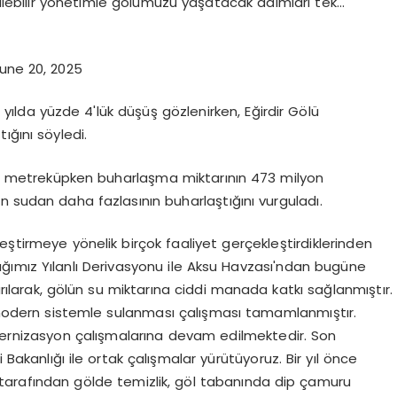
ürülebilir yönetimle gölümüzü yaşatacak adımları tek…
une 20, 2025
yılda yüzde 4'lük düşüş gözlenirken, Eğirdir Gölü
ığını söyledi.
n metreküpken buharlaşma miktarının 473 milyon
n sudan daha fazlasının buharlaştığını vurguladı.
eştirmeye yönelik birçok faaliyet gerçekleştirdiklerinden
ğımız Yılanlı Derivasyonu ile Aksu Havzası'ndan bugüne
ılarak, gölün su miktarına ciddi manada katkı sağlanmıştır.
modern sistemle sulanması çalışması tamamlanmıştır.
odernizasyon çalışmalarına devam edilmektedir. Son
 Bakanlığı ile ortak çalışmalar yürütüyoruz. Bir yıl önce
mız tarafından gölde temizlik, göl tabanında dip çamuru