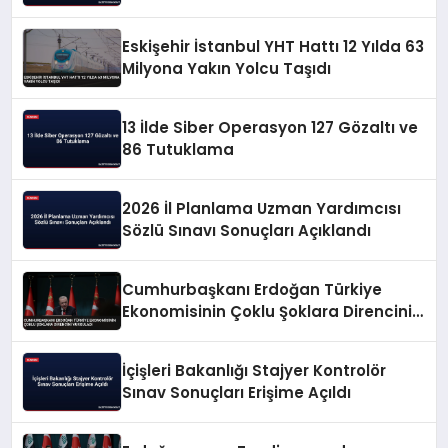
Eskişehir İstanbul YHT Hattı 12 Yılda 63
Milyona Yakın Yolcu Taşıdı
13 İlde Siber Operasyon 127 Gözaltı ve
86 Tutuklama
2026 İl Planlama Uzman Yardımcısı
Sözlü Sınavı Sonuçları Açıklandı
Cumhurbaşkanı Erdoğan Türkiye
Ekonomisinin Çoklu Şoklara Direncini
Vurguladı
İçişleri Bakanlığı Stajyer Kontrolör
Sınav Sonuçları Erişime Açıldı