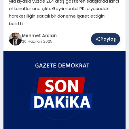
yıla kıyasla yüzde 21,4 artış gösteren satışlarda ikinci
el konutlar öne çıktı. Gayrimenkul PR, piyasadaki
hareketliliğin satıcılı bir döneme işaret ettiğini
SAĞLIK
belirtti.
Mehmet Arslan
Paylaş
EĞITIM
20 Haziran 2025
DÜNYA
YAŞAM