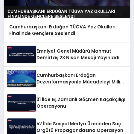
Cumhurbaşkanı Erdoğan TÜGVA Yaz Okulları
Finalinde Gençlere Seslendi
Emniyet Genel Müdürü Mahmut
Demirtaş 23 Nisan Mesajı Yayınladı
Cumhurbaşkanı Erdoğan
Dezenformasyonla Mücadeleyi Millî
Güvenlik Sorunu Saydı
31 İlde Eş Zamanlı Göçmen Kaçakçılığı
Operasyonu
52 İlde Sosyal Medya Üzerinden Suç
Örgütü Propagandasına Operasyon