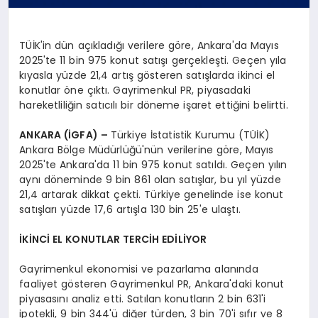
TÜİK'in dün açıkladığı verilere göre, Ankara'da Mayıs
2025'te 11 bin 975 konut satışı gerçekleşti. Geçen yıla
kıyasla yüzde 21,4 artış gösteren satışlarda ikinci el
konutlar öne çıktı. Gayrimenkul PR, piyasadaki
hareketliliğin satıcılı bir döneme işaret ettiğini belirtti.
ANKARA (İGFA) –
Türkiye İstatistik Kurumu (TÜİK)
Ankara Bölge Müdürlüğü'nün verilerine göre, Mayıs
2025'te Ankara'da 11 bin 975 konut satıldı. Geçen yılın
aynı döneminde 9 bin 861 olan satışlar, bu yıl yüzde
21,4 artarak dikkat çekti. Türkiye genelinde ise konut
satışları yüzde 17,6 artışla 130 bin 25'e ulaştı.
İKİNCİ EL KONUTLAR TERCİH EDİLİYOR
Gayrimenkul ekonomisi ve pazarlama alanında
faaliyet gösteren Gayrimenkul PR, Ankara'daki konut
piyasasını analiz etti. Satılan konutların 2 bin 631'i
ipotekli, 9 bin 344'ü diğer türden, 3 bin 70'i sıfır ve 8