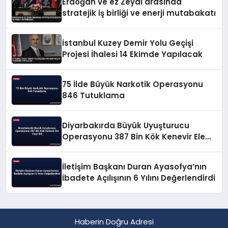
Erdoğan ve ez Zeydi arasında
stratejik iş birliği ve enerji mutabakatı
İstanbul Kuzey Demir Yolu Geçişi
Projesi İhalesi 14 Ekimde Yapılacak
75 İlde Büyük Narkotik Operasyonu
846 Tutuklama
Diyarbakırda Büyük Uyuşturucu
Operasyonu 387 Bin Kök Kenevir Ele
Geçirildi
İletişim Başkanı Duran Ayasofya’nın
İbadete Açılışının 6 Yılını Değerlendirdi
Haberin Doğru Adresi