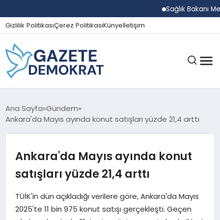
Sağlık Bakanı Memişoğ
Gizlilik Politikası
Çerez Politikası
Künye
İletişim
GÜNDEM
Ana Sayfa
Gündem
Ankara'da Mayıs ayında konut satışları yüzde 21,4 arttı
EKONOMI
Ankara'da Mayıs ayında konut
satışları yüzde 21,4 arttı
SPOR
TÜİK'in dün açıkladığı verilere göre, Ankara'da Mayıs
2025'te 11 bin 975 konut satışı gerçekleşti. Geçen
MAGAZIN