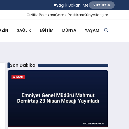
Sağlık Bakanı Memişoğlu İzmir Biyotıp ve
20:50:57
Gizlilik Politikası
Çerez Politikası
Künye
İletişim
ZIN
SAĞLIK
EĞITIM
DÜNYA
YAŞAM
Son Dakika