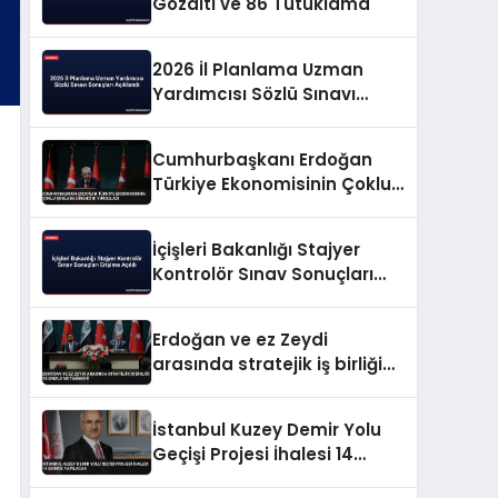
Gözaltı ve 86 Tutuklama
2026 İl Planlama Uzman
Yardımcısı Sözlü Sınavı
Sonuçları Açıklandı
Cumhurbaşkanı Erdoğan
Türkiye Ekonomisinin Çoklu
Şoklara Direncini Vurguladı
İçişleri Bakanlığı Stajyer
Kontrolör Sınav Sonuçları
Erişime Açıldı
Erdoğan ve ez Zeydi
arasında stratejik iş birliği
ve enerji mutabakatı
İstanbul Kuzey Demir Yolu
Geçişi Projesi İhalesi 14
Ekimde Yapılacak