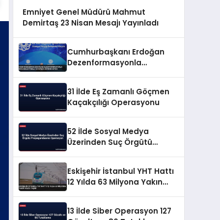
Emniyet Genel Müdürü Mahmut
Demirtaş 23 Nisan Mesajı Yayınladı
Cumhurbaşkanı Erdoğan
Dezenformasyonla
Mücadeleyi Millî Güvenlik
Sorunu Saydı
31 İlde Eş Zamanlı Göçmen
Kaçakçılığı Operasyonu
52 İlde Sosyal Medya
Üzerinden Suç Örgütü
Propagandasına
Operasyon
Eskişehir İstanbul YHT Hattı
12 Yılda 63 Milyona Yakın
Yolcu Taşıdı
13 İlde Siber Operasyon 127