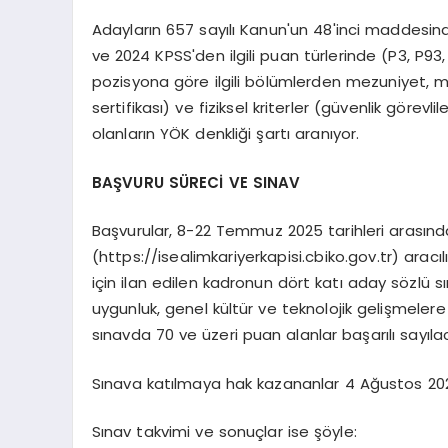
Adayların 657 sayılı Kanun'un 48'inci maddesin
ve 2024 KPSS'den ilgili puan türlerinde (P3, P93
pozisyona göre ilgili bölümlerden mezuniyet, mes
sertifikası) ve fiziksel kriterler (güvenlik görevl
olanların YÖK denkliği şartı aranıyor.
BAŞVURU SÜRECİ VE SINAV
Başvurular, 8-22 Temmuz 2025 tarihleri arasınd
(https://isealimkariyerkapisi.cbiko.gov.tr) arac
için ilan edilen kadronun dört katı aday sözlü s
uygunluk, genel kültür ve teknolojik gelişmelere 
sınavda 70 ve üzeri puan alanlar başarılı sayıla
Sınava katılmaya hak kazananlar 4 Ağustos 202
Sınav takvimi ve sonuçlar ise şöyle: