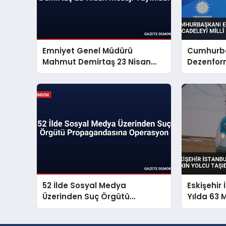
Emniyet Genel Müdürü
Cumhurba
Mahmut Demirtaş 23 Nisan
Dezenfor
Mesajı Yayınladı
Mücadeley
Sorunu S
52 İlde Sosyal Medya
Eskişehir 
Üzerinden Suç Örgütü
Yılda 63 
Propagandasına Operasyon
Taşıdı