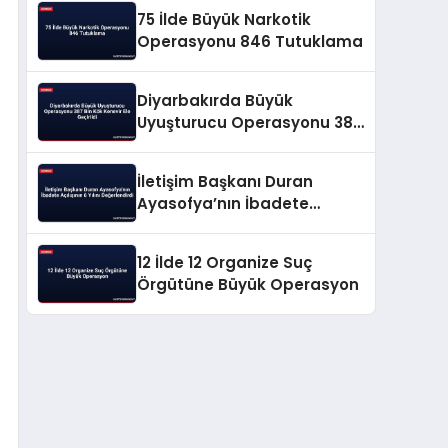
75 İlde Büyük Narkotik
Operasyonu 846 Tutuklama
Diyarbakırda Büyük
Uyuşturucu Operasyonu 387
Bin Kök Kenevir Ele Geçirildi
İletişim Başkanı Duran
Ayasofya’nın İbadete
Açılışının 6 Yılını
Değerlendirdi
12 İlde 12 Organize Suç
Örgütüne Büyük Operasyon