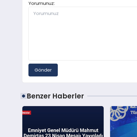
Yorumunuz:
Gönder
Benzer Haberler