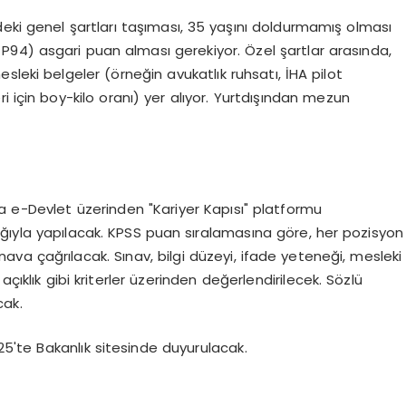
deki genel şartları taşıması, 35 yaşını doldurmamış olması
, P94) asgari puan alması gerekiyor. Özel şartlar arasında,
leki belgeler (örneğin avukatlık ruhsatı, İHA pilot
ileri için boy-kilo oranı) yer alıyor. Yurtdışından mezun
a e-Devlet üzerinden "Kariyer Kapısı" platformu
ılığıyla yapılacak. KPSS puan sıralamasına göre, her pozisyon
ınava çağrılacak. Sınav, bilgi düzeyi, ifade yeteneği, mesleki
açıklık gibi kriterler üzerinden değerlendirilecek. Sözlü
cak.
5'te Bakanlık sitesinde duyurulacak.