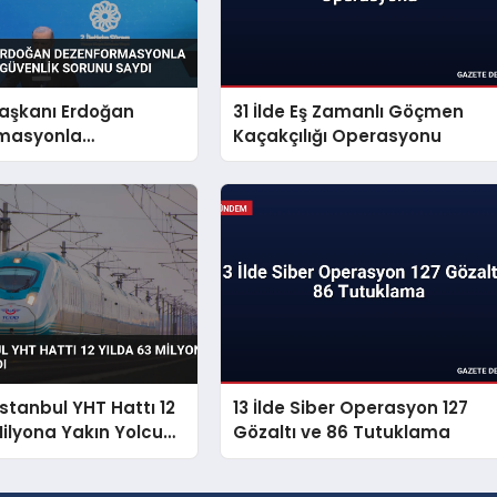
şkanı Erdoğan
31 İlde Eş Zamanlı Göçmen
masyonla
Kaçakçılığı Operasyonu
i Millî Güvenlik
aydı
İstanbul YHT Hattı 12
13 İlde Siber Operasyon 127
Milyona Yakın Yolcu
Gözaltı ve 86 Tutuklama