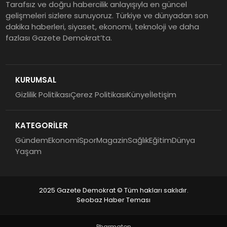
Tarafsız ve doğru habercilik anlayışıyla en güncel
gelişmeleri sizlere sunuyoruz. Türkiye ve dünyadan son
dakika haberleri, siyaset, ekonomi, teknoloji ve daha
fazlası Gazete Demokrat’ta.
KURUMSAL
Gizlilik Politikası
Çerez Politikası
Künye
İletişim
KATEGORİLER
Gündem
Ekonomi
Spor
Magazin
Sağlık
Eğitim
Dünya
Yaşam
2025 Gazete Demokrat © Tüm hakları saklıdır.
Seobaz Haber Teması
Pharmaton