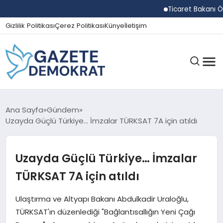
Ticaret Bakanı Ömer B
Gizlilik Politikası
Çerez Politikası
Künye
İletişim
GÜNDEM
Ana Sayfa
Gündem
Uzayda Güçlü Türkiye… İmzalar TÜRKSAT 7A için atıldı
EKONOMI
Uzayda Güçlü Türkiye… İmzalar
TÜRKSAT 7A için atıldı
SPOR
Ulaştırma ve Altyapı Bakanı Abdulkadir Uraloğlu,
TÜRKSAT'ın düzenlediği "Bağlantısallığın Yeni Çağı
MAGAZIN