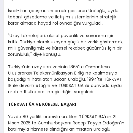
İsrail-İran çatışmasını örnek gösteren Uraloğlu, uydu
tabanlı gözetleme ve iletişim sistemlerinin stratejik
karar almada hayati rol oynadığını vurguladı.
"Uzay teknolojileri, ulusal güvenlik ve savunma için
kritik. Türkiye olarak uzayda güçlü bir varlık göstermek,
milli güvenliğimiz ve küresel rekabet gücümüz için bir
zorunluluk," diye konuştu.
Türkiye'nin uzay serüveninin 1865'te Osmanlı'nın
Uluslararası Telekomünikasyon Birliği'ne katılmasıyla
başladığını hatırlatan Bakan Uraloğlu, 1994'te TÜRKSAT
1B ile devam ettiğini ve TÜRKSAT 6A ile dünyada uydu
üreten 11 ülke arasına girildiğini vurguladı.
TÜRKSAT 6A VE KÜRESEL BAŞARI
Yüzde 80 yerlilik oranıyla üretilen TÜRKSAT 6A'nın 21
Nisan 2025'te Cumhurbaşkanı Recep Tayyip Erdoğan'ın
katılımıyla hizmete alındığını anımsatan Uraloğlu,