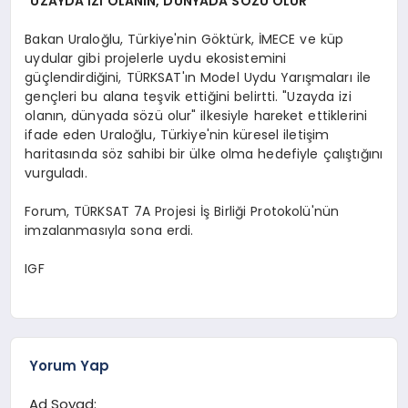
"UZAYDA İZİ OLANIN, DÜNYADA SÖZÜ OLUR"
Bakan Uraloğlu, Türkiye'nin Göktürk, İMECE ve küp
uydular gibi projelerle uydu ekosistemini
güçlendirdiğini, TÜRKSAT'ın Model Uydu Yarışmaları ile
gençleri bu alana teşvik ettiğini belirtti. "Uzayda izi
olanın, dünyada sözü olur" ilkesiyle hareket ettiklerini
ifade eden Uraloğlu, Türkiye'nin küresel iletişim
haritasında söz sahibi bir ülke olma hedefiyle çalıştığını
vurguladı.
Forum, TÜRKSAT 7A Projesi İş Birliği Protokolü'nün
imzalanmasıyla sona erdi.
IGF
Yorum Yap
Ad Soyad: