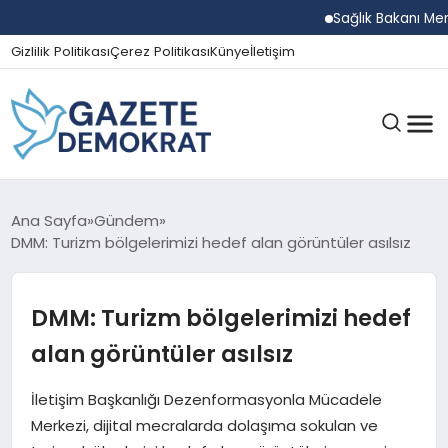
Sağlık Bakanı Memişo
Gizlilik Politikası
Çerez Politikası
Künye
İletişim
GÜNDEM
Ana Sayfa
Gündem
DMM: Turizm bölgelerimizi hedef alan görüntüler asılsız
EKONOMI
DMM: Turizm bölgelerimizi hedef
alan görüntüler asılsız
SPOR
İletişim Başkanlığı Dezenformasyonla Mücadele
Merkezi, dijital mecralarda dolaşıma sokulan ve
MAGAZIN