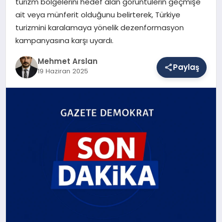
turizm bölgelerini hedef alan görüntülerin geçmişe
ait veya münferit olduğunu belirterek, Türkiye
turizmini karalamaya yönelik dezenformasyon
SAĞLIK
kampanyasına karşı uyardı.
Mehmet Arslan
Paylaş
EĞITIM
19 Haziran 2025
DÜNYA
YAŞAM