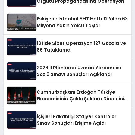
Örgütü Propagandasına Operasyon
Eskişehir İstanbul YHT Hattı 12 Yılda 63
Milyona Yakın Yolcu Taşıdı
13 İlde Siber Operasyon 127 Gözaltı ve
86 Tutuklama
2026 İl Planlama Uzman Yardımcısı
Sözlü Sınavı Sonuçları Açıklandı
Cumhurbaşkanı Erdoğan Türkiye
Ekonomisinin Çoklu Şoklara Direncini
Vurguladı
İçişleri Bakanlığı Stajyer Kontrolör
Sınav Sonuçları Erişime Açıldı