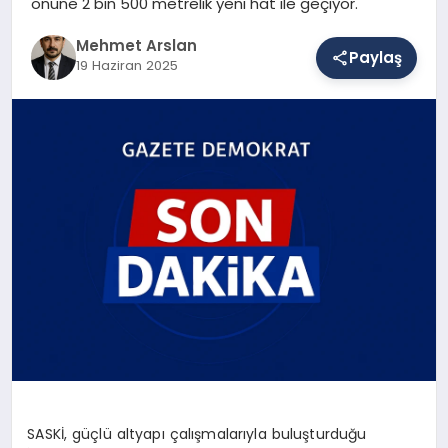
önüne 2 bin 500 metrelik yeni hat ile geçiyor.
Mehmet Arslan
Paylaş
SAĞLIK
19 Haziran 2025
EĞITIM
DÜNYA
YAŞAM
SASKİ, güçlü altyapı çalışmalarıyla buluşturduğu