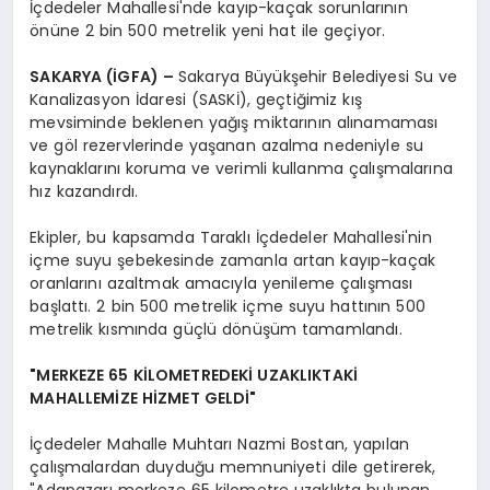
İçdedeler Mahallesi'nde kayıp-kaçak sorunlarının
önüne 2 bin 500 metrelik yeni hat ile geçiyor.
SAKARYA (İGFA) –
Sakarya Büyükşehir Belediyesi Su ve
Kanalizasyon İdaresi (SASKİ), geçtiğimiz kış
mevsiminde beklenen yağış miktarının alınamaması
ve göl rezervlerinde yaşanan azalma nedeniyle su
kaynaklarını koruma ve verimli kullanma çalışmalarına
hız kazandırdı.
Ekipler, bu kapsamda Taraklı İçdedeler Mahallesi'nin
içme suyu şebekesinde zamanla artan kayıp-kaçak
oranlarını azaltmak amacıyla yenileme çalışması
başlattı. 2 bin 500 metrelik içme suyu hattının 500
metrelik kısmında güçlü dönüşüm tamamlandı.
"MERKEZE 65 KİLOMETREDEKİ UZAKLIKTAKİ
MAHALLEMİZE HİZMET GELDİ"
İçdedeler Mahalle Muhtarı Nazmi Bostan, yapılan
çalışmalardan duyduğu memnuniyeti dile getirerek,
"Adapazarı merkeze 65 kilometre uzaklıkta bulunan