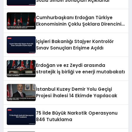
Sözlü Sınavı Sonuçları Açıklandı
Cumhurbaşkanı Erdoğan Türkiye
Ekonomisinin Çoklu Şoklara Direncini
Vurguladı
İçişleri Bakanlığı Stajyer Kontrolör
Sınav Sonuçları Erişime Açıldı
Erdoğan ve ez Zeydi arasında
stratejik iş birliği ve enerji mutabakatı
İstanbul Kuzey Demir Yolu Geçişi
Projesi İhalesi 14 Ekimde Yapılacak
75 İlde Büyük Narkotik Operasyonu
846 Tutuklama