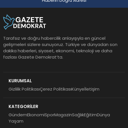
Haberin Doğru Adresi
Tarafsız ve doğru habercilik anlayışıyla en güncel
gelişmeleri sizlere sunuyoruz. Türkiye ve dünyadan son
dakika haberleri, siyaset, ekonomi, teknoloji ve daha
fazlası Gazete Demokrat’ta.
KURUMSAL
Gizlilik Politikası
Çerez Politikası
Künye
İletişim
KATEGORİLER
Gündem
Ekonomi
Spor
Magazin
Sağlık
Eğitim
Dünya
Yaşam