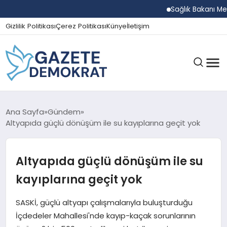
Sağlık Bakanı Memiş
Gizlilik Politikası
Çerez Politikası
Künye
İletişim
GÜNDEM
Ana Sayfa
Gündem
Altyapıda güçlü dönüşüm ile su kayıplarına geçit yok
EKONOMI
Altyapıda güçlü dönüşüm ile su
kayıplarına geçit yok
SPOR
SASKİ, güçlü altyapı çalışmalarıyla buluşturduğu
İçdedeler Mahallesi'nde kayıp-kaçak sorunlarının
MAGAZIN