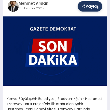
Mehmet Arslan
Paylaş
18 Haziran 2025
SAĞLIK
EĞITIM
DÜNYA
YAŞAM
Konya Büyükşehir Belediyesi, Stadyum-Şehir Hastanesi
Tramvay Hattı Projesi'nin ilk etabı olan Şehir
Hastanesi-Yeni Sanayi Sitesi Tramvay Hattı'nda