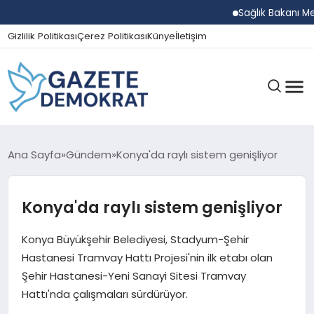
Sağlık Bakanı Memiş
Gizlilik Politikası
Çerez Politikası
Künye
İletişim
GÜNDEM
Ana Sayfa
Gündem
Konya'da raylı sistem genişliyor
Konya'da raylı sistem genişliyor
EKONOMI
Konya Büyükşehir Belediyesi, Stadyum-Şehir
SPOR
Hastanesi Tramvay Hattı Projesi'nin ilk etabı olan
Şehir Hastanesi-Yeni Sanayi Sitesi Tramvay
Hattı'nda çalışmaları sürdürüyor.
MAGAZIN