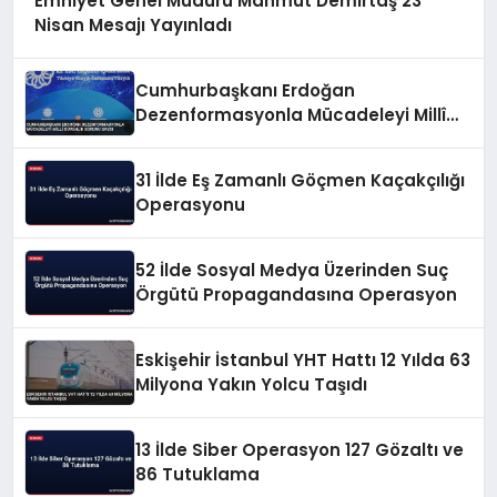
Emniyet Genel Müdürü Mahmut Demirtaş 23
Nisan Mesajı Yayınladı
Cumhurbaşkanı Erdoğan
Dezenformasyonla Mücadeleyi Millî
Güvenlik Sorunu Saydı
31 İlde Eş Zamanlı Göçmen Kaçakçılığı
Operasyonu
52 İlde Sosyal Medya Üzerinden Suç
Örgütü Propagandasına Operasyon
Eskişehir İstanbul YHT Hattı 12 Yılda 63
Milyona Yakın Yolcu Taşıdı
13 İlde Siber Operasyon 127 Gözaltı ve
86 Tutuklama