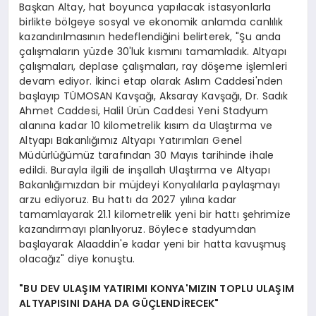
Başkan Altay, hat boyunca yapılacak istasyonlarla
birlikte bölgeye sosyal ve ekonomik anlamda canlılık
kazandırılmasının hedeflendiğini belirterek, "Şu anda
çalışmaların yüzde 30'luk kısmını tamamladık. Altyapı
çalışmaları, deplase çalışmaları, ray döşeme işlemleri
devam ediyor. İkinci etap olarak Aslım Caddesi'nden
başlayıp TÜMOSAN Kavşağı, Aksaray Kavşağı, Dr. Sadık
Ahmet Caddesi, Halil Ürün Caddesi Yeni Stadyum
alanına kadar 10 kilometrelik kısım da Ulaştırma ve
Altyapı Bakanlığımız Altyapı Yatırımları Genel
Müdürlüğümüz tarafından 30 Mayıs tarihinde ihale
edildi. Burayla ilgili de inşallah Ulaştırma ve Altyapı
Bakanlığımızdan bir müjdeyi Konyalılarla paylaşmayı
arzu ediyoruz. Bu hattı da 2027 yılına kadar
tamamlayarak 21.1 kilometrelik yeni bir hattı şehrimize
kazandırmayı planlıyoruz. Böylece stadyumdan
başlayarak Alaaddin'e kadar yeni bir hatta kavuşmuş
olacağız" diye konuştu.
"BU DEV ULAŞIM YATIRIMI KONYA'MIZIN TOPLU ULAŞIM
ALTYAPISINI DAHA DA GÜÇLENDİRECEK"