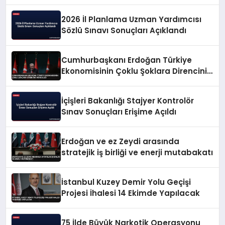
2026 İl Planlama Uzman Yardımcısı
Sözlü Sınavı Sonuçları Açıklandı
Cumhurbaşkanı Erdoğan Türkiye
Ekonomisinin Çoklu Şoklara Direncini
Vurguladı
İçişleri Bakanlığı Stajyer Kontrolör
Sınav Sonuçları Erişime Açıldı
Erdoğan ve ez Zeydi arasında
stratejik iş birliği ve enerji mutabakatı
İstanbul Kuzey Demir Yolu Geçişi
Projesi İhalesi 14 Ekimde Yapılacak
75 İlde Büyük Narkotik Operasyonu