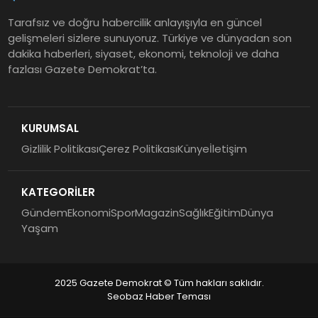
Tarafsız ve doğru habercilik anlayışıyla en güncel
gelişmeleri sizlere sunuyoruz. Türkiye ve dünyadan son
dakika haberleri, siyaset, ekonomi, teknoloji ve daha
fazlası Gazete Demokrat’ta.
KURUMSAL
Gizlilik Politikası
Çerez Politikası
Künye
İletişim
KATEGORİLER
Gündem
Ekonomi
Spor
Magazin
Sağlık
Eğitim
Dünya
Yaşam
2025 Gazete Demokrat © Tüm hakları saklıdır.
Seobaz Haber Teması