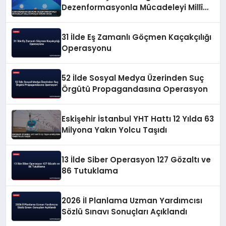
Dezenformasyonla Mücadeleyi Millî
Güvenlik Sorunu Saydı
31 İlde Eş Zamanlı Göçmen Kaçakçılığı
Operasyonu
52 İlde Sosyal Medya Üzerinden Suç
Örgütü Propagandasına Operasyon
Eskişehir İstanbul YHT Hattı 12 Yılda 63
Milyona Yakın Yolcu Taşıdı
13 İlde Siber Operasyon 127 Gözaltı ve
86 Tutuklama
2026 İl Planlama Uzman Yardımcısı
Sözlü Sınavı Sonuçları Açıklandı