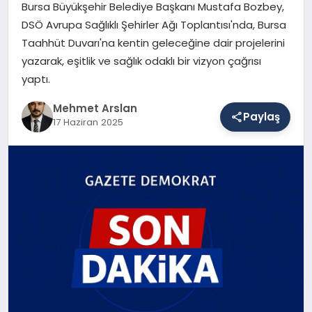
Bursa Büyükşehir Belediye Başkanı Mustafa Bozbey,
DSÖ Avrupa Sağlıklı Şehirler Ağı Toplantısı'nda, Bursa
Taahhüt Duvarı'na kentin geleceğine dair projelerini
SAĞLIK
yazarak, eşitlik ve sağlık odaklı bir vizyon çağrısı
yaptı.
EĞITIM
Mehmet Arslan
Paylaş
17 Haziran 2025
DÜNYA
YAŞAM