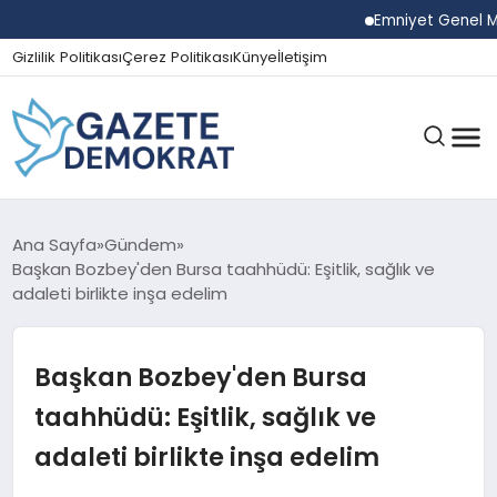
Emniyet Genel Müdür
Gizlilik Politikası
Çerez Politikası
Künye
İletişim
GÜNDEM
Ana Sayfa
Gündem
Başkan Bozbey'den Bursa taahhüdü: Eşitlik, sağlık ve
adaleti birlikte inşa edelim
EKONOMI
Başkan Bozbey'den Bursa
SPOR
taahhüdü: Eşitlik, sağlık ve
adaleti birlikte inşa edelim
MAGAZIN