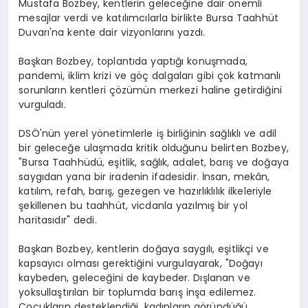
Mustafa Bozbey, kentlerin geleceğine dair önemli
mesajlar verdi ve katılımcılarla birlikte Bursa Taahhüt
Duvarı'na kente dair vizyonlarını yazdı.
Başkan Bozbey, toplantıda yaptığı konuşmada,
pandemi, iklim krizi ve göç dalgaları gibi çok katmanlı
sorunların kentleri çözümün merkezi haline getirdiğini
vurguladı.
DSÖ'nün yerel yönetimlerle iş birliğinin sağlıklı ve adil
bir geleceğe ulaşmada kritik olduğunu belirten Bozbey,
"Bursa Taahhüdü, eşitlik, sağlık, adalet, barış ve doğaya
saygıdan yana bir iradenin ifadesidir. İnsan, mekân,
katılım, refah, barış, gezegen ve hazırlıklılık ilkeleriyle
şekillenen bu taahhüt, vicdanla yazılmış bir yol
haritasıdır" dedi.
Başkan Bozbey, kentlerin doğaya saygılı, eşitlikçi ve
kapsayıcı olması gerektiğini vurgulayarak, "Doğayı
kaybeden, geleceğini de kaybeder. Dışlanan ve
yoksullaştırılan bir toplumda barış inşa edilemez.
Çocukların desteklendiği, kadınların göründüğü,