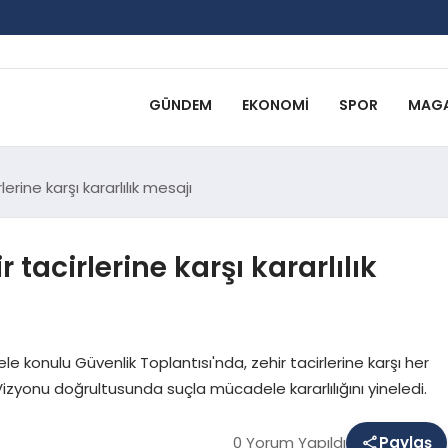
GÜNDEM
EKONOMI
SPOR
MAGA
erine karşı kararlılık mesajı
tacirlerine karşı kararlılık
le konulu Güvenlik Toplantısı'nda, zehir tacirlerine karşı her
ı Vizyonu doğrultusunda suçla mücadele kararlılığını yineledi.
0 Yorum Yapıldı
Paylaş