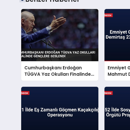
Cumhurbaşkanı Erdoğan
Emniyet 
TÜGVA Yaz Okulları Finalinde
Mahmut D
Gençlere Seslendi
Mesajı Ya