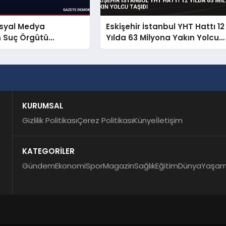
osyal Medya
Eskişehir İstanbul YHT Hattı 12
n Suç Örgütü
Yılda 63 Milyona Yakın Yolcu
dasına Operasyon
Taşıdı
KURUMSAL
Gizlilik Politikası
Çerez Politikası
Künye
İletişim
KATEGORİLER
Gündem
Ekonomi
Spor
Magazin
Sağlık
Eğitim
Dünya
Yaşa