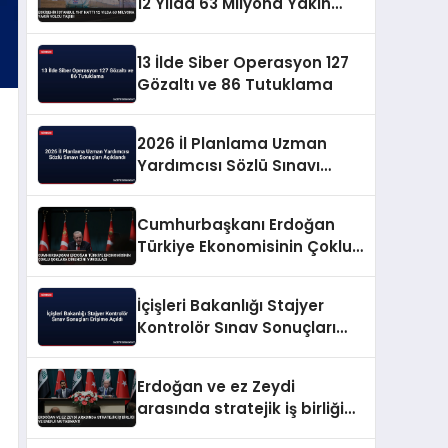
12 Yılda 63 Milyona Yakın
Yolcu Taşıdı
13 İlde Siber Operasyon 127
Gözaltı ve 86 Tutuklama
2026 İl Planlama Uzman
Yardımcısı Sözlü Sınavı
Sonuçları Açıklandı
Cumhurbaşkanı Erdoğan
Türkiye Ekonomisinin Çoklu
Şoklara Direncini Vurguladı
İçişleri Bakanlığı Stajyer
Kontrolör Sınav Sonuçları
Erişime Açıldı
Erdoğan ve ez Zeydi
arasında stratejik iş birliği
ve enerji mutabakatı