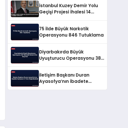
İstanbul Kuzey Demir Yolu
Geçişi Projesi İhalesi 14
Ekimde Yapılacak
75 İlde Büyük Narkotik
Operasyonu 846 Tutuklama
Diyarbakırda Büyük
Uyuşturucu Operasyonu 387
Bin Kök Kenevir Ele Geçirildi
İletişim Başkanı Duran
Ayasofya’nın İbadete
Açılışının 6 Yılını
Değerlendirdi