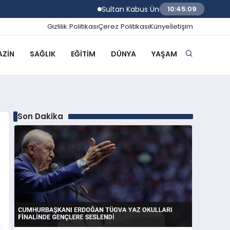
Sultan Kabus Üniversitesi Afaq Programı Ba
10:45:10
Gizlilik Politikası
Çerez Politikası
Künye
İletişim
ZIN
SAĞLIK
EĞITIM
DÜNYA
YAŞAM
Son Dakika