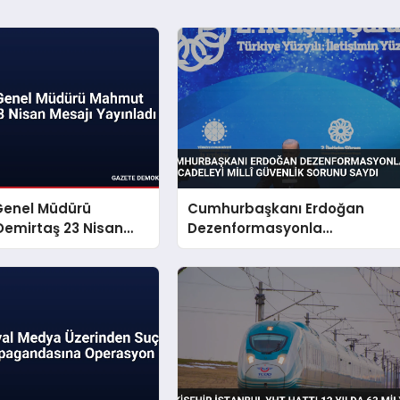
Genel Müdürü
Cumhurbaşkanı Erdoğan
emirtaş 23 Nisan
Dezenformasyonla
yınladı
Mücadeleyi Millî Güvenlik
Sorunu Saydı