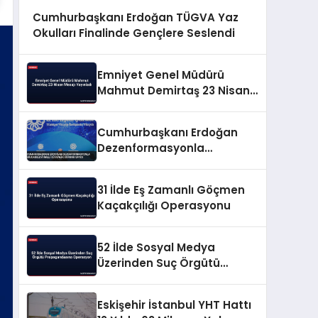
Cumhurbaşkanı Erdoğan TÜGVA Yaz
Okulları Finalinde Gençlere Seslendi
Emniyet Genel Müdürü
Mahmut Demirtaş 23 Nisan
Mesajı Yayınladı
Cumhurbaşkanı Erdoğan
Dezenformasyonla
Mücadeleyi Millî Güvenlik
Sorunu Saydı
31 İlde Eş Zamanlı Göçmen
Kaçakçılığı Operasyonu
52 İlde Sosyal Medya
Üzerinden Suç Örgütü
Propagandasına
Operasyon
Eskişehir İstanbul YHT Hattı