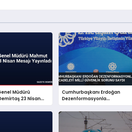
Genel Müdürü
Cumhurbaşkanı Erdoğan
emirtaş 23 Nisan
Dezenformasyonla
yınladı
Mücadeleyi Millî Güvenlik
Sorunu Saydı