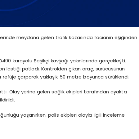
erinde meydana gelen trafik kazasında facianın eşiğinden
D400 karayolu Beşikçi kavşağı yakınlarında gerçekleşti.
n ön lastiği patladı. Kontrolden çıkan araç, sürücüsünün
 refüje çarparak yaklaşık 50 metre boyunca sürüklendi.
lattı. Olay yerine gelen sağlık ekipleri tarafından ayakta
irildi.
unluğu yaşanırken, polis ekipleri olayla ilgili inceleme