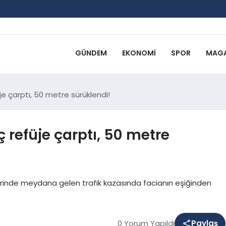
GÜNDEM
EKONOMI
SPOR
MAGA
e çarptı, 50 metre sürüklendi!
refüje çarptı, 50 metre
rinde meydana gelen trafik kazasında facianın eşiğinden
0 Yorum Yapıldı
Paylaş