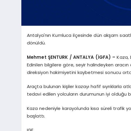
Antalya'nın Kumluca ilçesinde dün akşam saatl
dönüldü.
Mehmet ŞENTURK / ANTALYA (İGFA) –
Kaza, 
Edinilen bilgilere göre, seyir halindeyken aracı
direksiyon hakimiyetini kaybetmesi sonucu orta
Araçta bulunan kişiler kazayı hafif sıyrıklarla at
tedavi edilen yolcuların durumunun iyi olduğu bild
Kaza nedeniyle karayolunda kısa süreli trafik yoğ
başlattı.
IGF