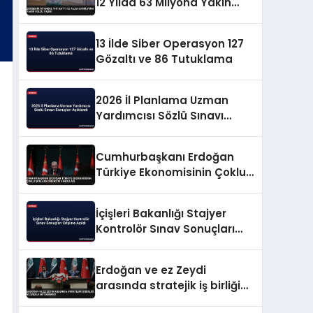
12 Yılda 63 Milyona Yakın
Yolcu Taşıdı
13 İlde Siber Operasyon 127
Gözaltı ve 86 Tutuklama
2026 İl Planlama Uzman
Yardımcısı Sözlü Sınavı
Sonuçları Açıklandı
Cumhurbaşkanı Erdoğan
Türkiye Ekonomisinin Çoklu
Şoklara Direncini Vurguladı
İçişleri Bakanlığı Stajyer
Kontrolör Sınav Sonuçları
Erişime Açıldı
Erdoğan ve ez Zeydi
arasında stratejik iş birliği
ve enerji mutabakatı