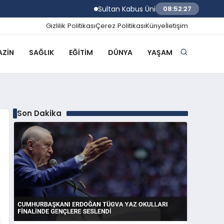
Sultan Kabus Üniversitesi Afaq Programı B
08:52:28
Gizlilik Politikası
Çerez Politikası
Künye
İletişim
ZIN
SAĞLIK
EĞITIM
DÜNYA
YAŞAM
Son Dakika