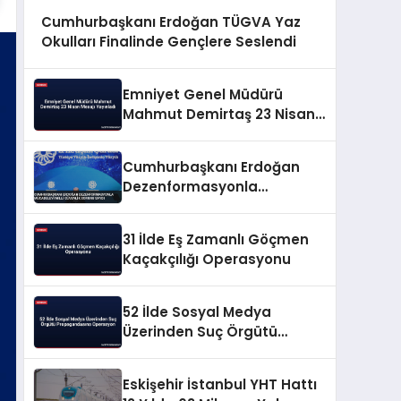
Cumhurbaşkanı Erdoğan TÜGVA Yaz
Okulları Finalinde Gençlere Seslendi
Emniyet Genel Müdürü
Mahmut Demirtaş 23 Nisan
Mesajı Yayınladı
Cumhurbaşkanı Erdoğan
Dezenformasyonla
Mücadeleyi Millî Güvenlik
Sorunu Saydı
31 İlde Eş Zamanlı Göçmen
Kaçakçılığı Operasyonu
52 İlde Sosyal Medya
Üzerinden Suç Örgütü
Propagandasına
Operasyon
Eskişehir İstanbul YHT Hattı