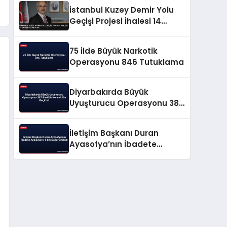
İstanbul Kuzey Demir Yolu
Geçişi Projesi İhalesi 14
Ekimde Yapılacak
75 İlde Büyük Narkotik
Operasyonu 846 Tutuklama
Diyarbakırda Büyük
Uyuşturucu Operasyonu 387
Bin Kök Kenevir Ele Geçirildi
İletişim Başkanı Duran
Ayasofya’nın İbadete
Açılışının 6 Yılını
Değerlendirdi