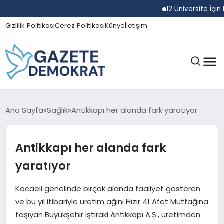
12 Üniversite İçin Re
Gizlilik Politikası
Çerez Politikası
Künye
İletişim
GÜNDEM
Ana Sayfa
Sağlık
Antikkapı her alanda fark yaratıyor
Antikkapı her alanda fark
EKONOMI
yaratıyor
SPOR
Kocaeli genelinde birçok alanda faaliyet gösteren
ve bu yıl itibariyle üretim ağını Hızır 41 Afet Mutfağına
taşıyan Büyükşehir iştiraki Antikkapı A.Ş., üretimden
MAGAZIN