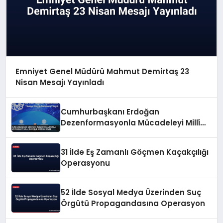
Emniyet Genel Müdürü Mahmut Demirtaş 23
Nisan Mesajı Yayınladı
Cumhurbaşkanı Erdoğan
Dezenformasyonla Mücadeleyi Millî
Güvenlik Sorunu Saydı
31 İlde Eş Zamanlı Göçmen Kaçakçılığı
Operasyonu
52 İlde Sosyal Medya Üzerinden Suç
Örgütü Propagandasına Operasyon