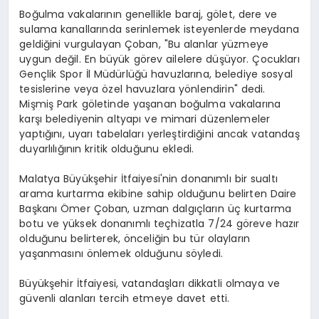
Boğulma vakalarının genellikle baraj, gölet, dere ve
sulama kanallarında serinlemek isteyenlerde meydana
geldiğini vurgulayan Çoban, "Bu alanlar yüzmeye
uygun değil. En büyük görev ailelere düşüyor. Çocukları
Gençlik Spor İl Müdürlüğü havuzlarına, belediye sosyal
tesislerine veya özel havuzlara yönlendirin" dedi.
Mişmiş Park göletinde yaşanan boğulma vakalarına
karşı belediyenin altyapı ve mimari düzenlemeler
yaptığını, uyarı tabelaları yerleştirdiğini ancak vatandaş
duyarlılığının kritik olduğunu ekledi.
Malatya Büyükşehir İtfaiyesi'nin donanımlı bir sualtı
arama kurtarma ekibine sahip olduğunu belirten Daire
Başkanı Ömer Çoban, uzman dalgıçların üç kurtarma
botu ve yüksek donanımlı teçhizatla 7/24 göreve hazır
olduğunu belirterek, önceliğin bu tür olayların
yaşanmasını önlemek olduğunu söyledi.
Büyükşehir İtfaiyesi, vatandaşları dikkatli olmaya ve
güvenli alanları tercih etmeye davet etti.