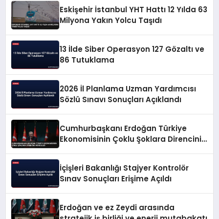
Eskişehir İstanbul YHT Hattı 12 Yılda 63
Milyona Yakın Yolcu Taşıdı
13 İlde Siber Operasyon 127 Gözaltı ve
86 Tutuklama
2026 İl Planlama Uzman Yardımcısı
Sözlü Sınavı Sonuçları Açıklandı
Cumhurbaşkanı Erdoğan Türkiye
Ekonomisinin Çoklu Şoklara Direncini
Vurguladı
İçişleri Bakanlığı Stajyer Kontrolör
Sınav Sonuçları Erişime Açıldı
Erdoğan ve ez Zeydi arasında
stratejik iş birliği ve enerji mutabakatı