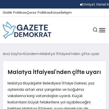
Emniyet Genel Müdür
Gizlilik Politikası
Çerez Politikası
Künye
İletişim
GÜNDEM
Ana Sayfa
Gündem
Malatya İtfaiyesi'nden çifte uyarı
Malatya İtfaiyesi'nden çifte uyarı
EKONOMI
Malatya Büyükşehir Belediyesi İtfaiye Dairesi, yaz
SPOR
aylarında artan anız yangınları ve boğulma
vakalarına karşı vatandaşları uyardı. Küçük
kıvılcımların büyük felaketlere yol açabileceğini
MAGAZIN
belirten Malatya İtfaiyesi, suya girmek için de