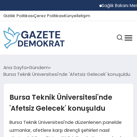
Sağlık Bakanı Memişoğl
Gizlilik Politikası
Çerez Politikası
Künye
İletişim
GÜNDEM
Ana Sayfa
Gündem
Bursa Teknik Üniversitesi'nde 'Afetsiz Gelecek' konuşuldu
EKONOMI
Bursa Teknik Üniversitesi'nde
'Afetsiz Gelecek' konuşuldu
SPOR
Bursa Teknik Üniversitesi'nde düzenlenen panelde
uzmanlar, afetlere karşı dirençli şehirleri nasıl
MAGAZIN