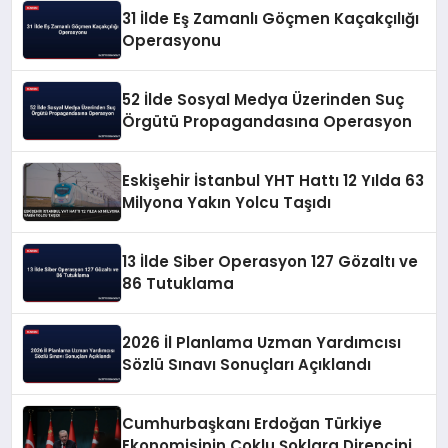
31 İlde Eş Zamanlı Göçmen Kaçakçılığı
Operasyonu
52 İlde Sosyal Medya Üzerinden Suç
Örgütü Propagandasına Operasyon
Eskişehir İstanbul YHT Hattı 12 Yılda 63
Milyona Yakın Yolcu Taşıdı
13 İlde Siber Operasyon 127 Gözaltı ve
86 Tutuklama
2026 İl Planlama Uzman Yardımcısı
Sözlü Sınavı Sonuçları Açıklandı
Cumhurbaşkanı Erdoğan Türkiye
Ekonomisinin Çoklu Şoklara Direncini