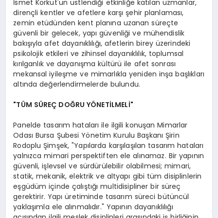
İsmet Korkut'un üstlendiği etkinliğe katılan uzmanlar,
dirençli kentler ve afetlere karşı şehir planlaması,
zemin etüdünden kent planına uzanan süreçte
güvenli bir gelecek, yapı güvenliği ve mühendislik
bakışıyla afet dayanıklılığı, afetlerin birey üzerindeki
psikolojik etkileri ve zihinsel dayanıklılık, toplumsal
kırılganlık ve dayanışma kültürü ile afet sonrası
mekansal iyileşme ve mimarlıkla yeniden inşa başlıkları
altında değerlendirmelerde bulundu.
"TÜM SÜREÇ DOĞRU YÖNETİLMELİ"
Panelde tasarım hataları ile ilgili konuşan Mimarlar
Odası Bursa Şubesi Yönetim Kurulu Başkanı Şirin
Rodoplu Şimşek, "Yapılarda karşılaşılan tasarım hataları
yalnızca mimari perspektiften ele alınamaz. Bir yapının
güvenli, işlevsel ve sürdürülebilir olabilmesi; mimari,
statik, mekanik, elektrik ve altyapı gibi tüm disiplinlerin
eşgüdüm içinde çalıştığı multidisipliner bir süreç
gerektirir. Yapı üretiminde tasarım süreci bütüncül
yaklaşımla ele alınmalıdır." Yapının dayanıklılığı
açısından ilgili meslek disiplinleri arasındaki iş birliğinin