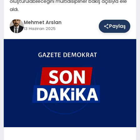
oluşturulabileceğini multidisipliner bakış açısıyla ele
aldı.
SAĞLIK
Mehmet Arslan
Paylaş
13 Haziran 2025
EĞITIM
DÜNYA
YAŞAM