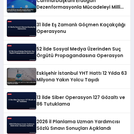
Cumhurbaşkanı Erdoğan
Dezenformasyonla Mücadeleyi Millî
Güvenlik Sorunu Saydı
31 İlde Eş Zamanlı Göçmen Kaçakçılığı
Operasyonu
52 İlde Sosyal Medya Üzerinden Suç
Örgütü Propagandasına Operasyon
Eskişehir İstanbul YHT Hattı 12 Yılda 63
Milyona Yakın Yolcu Taşıdı
13 İlde Siber Operasyon 127 Gözaltı ve
86 Tutuklama
2026 İl Planlama Uzman Yardımcısı
Sözlü Sınavı Sonuçları Açıklandı