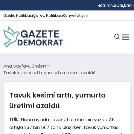
Cumhurbaşkanı Erdoğa
Gizlilik Politikası
Çerez Politikası
Künye
İletişim
GÜNDEM
Ana Sayfa
Gündem
Tavuk kesimi arttı, yumurta üretimi azaldı!
EKONOMI
Tavuk kesimi arttı, yumurta
üretimi azaldı!
SPOR
TÜİK, Nisan ayında tavuk eti üretiminin yüzde 2,6
artışla 237 bin 567 tona ulaşırken, tavuk yumurtası
MAGAZIN