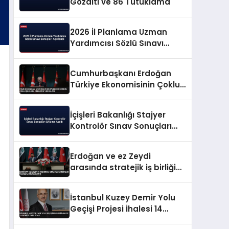
Gözaltı ve 86 Tutuklama
2026 İl Planlama Uzman
Yardımcısı Sözlü Sınavı
Sonuçları Açıklandı
Cumhurbaşkanı Erdoğan
Türkiye Ekonomisinin Çoklu
Şoklara Direncini Vurguladı
İçişleri Bakanlığı Stajyer
Kontrolör Sınav Sonuçları
Erişime Açıldı
Erdoğan ve ez Zeydi
arasında stratejik iş birliği
ve enerji mutabakatı
İstanbul Kuzey Demir Yolu
Geçişi Projesi İhalesi 14
Ekimde Yapılacak