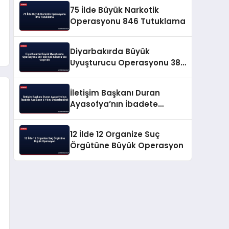
75 İlde Büyük Narkotik
Operasyonu 846 Tutuklama
Diyarbakırda Büyük
Uyuşturucu Operasyonu 387
Bin Kök Kenevir Ele Geçirildi
İletişim Başkanı Duran
Ayasofya’nın İbadete
Açılışının 6 Yılını
Değerlendirdi
12 İlde 12 Organize Suç
Örgütüne Büyük Operasyon