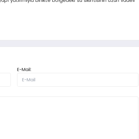
yapı yatırımıyla birlikte bölgedeki su sıkıntısının uzun vadeli
E-Mail: