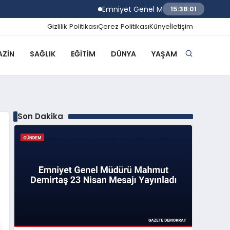
Emniyet Genel Müdürü Mahmut Demirtaş 
15:38:02
Gizlilik Politikası
Çerez Politikası
Künye
İletişim
ZIN
SAĞLIK
EĞITIM
DÜNYA
YAŞAM
Son Dakika