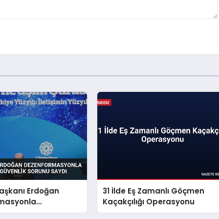
şkanı Erdoğan
31 İlde Eş Zamanlı Göçmen
masyonla
Kaçakçılığı Operasyonu
i Millî Güvenlik