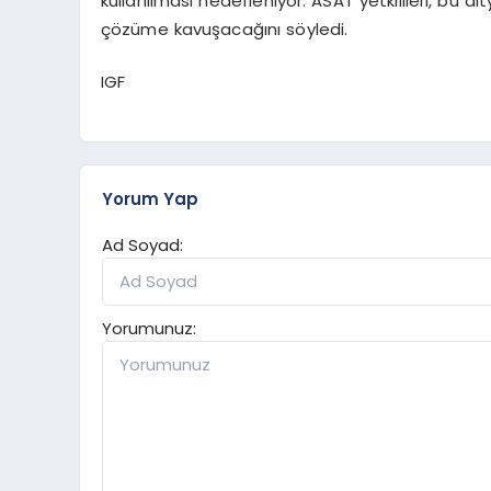
kullanılması hedefleniyor. ASAT yetkilileri, bu alt
çözüme kavuşacağını söyledi.
IGF
Yorum Yap
Ad Soyad:
Yorumunuz: