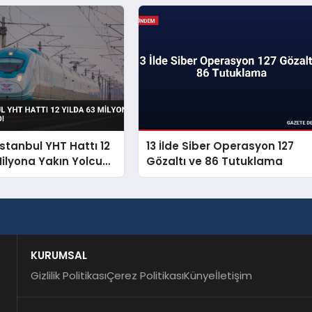
aydı
İstanbul YHT Hattı 12
13 İlde Siber Operasyon 127
Milyona Yakın Yolcu
Gözaltı ve 86 Tutuklama
KURUMSAL
Gizlilik Politikası
Çerez Politikası
Künye
İletişim