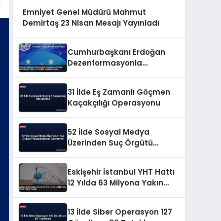
Emniyet Genel Müdürü Mahmut
Demirtaş 23 Nisan Mesajı Yayınladı
Cumhurbaşkanı Erdoğan
Dezenformasyonla
Mücadeleyi Millî Güvenlik
Sorunu Saydı
31 İlde Eş Zamanlı Göçmen
Kaçakçılığı Operasyonu
52 İlde Sosyal Medya
Üzerinden Suç Örgütü
Propagandasına
Operasyon
Eskişehir İstanbul YHT Hattı
12 Yılda 63 Milyona Yakın
Yolcu Taşıdı
13 İlde Siber Operasyon 127