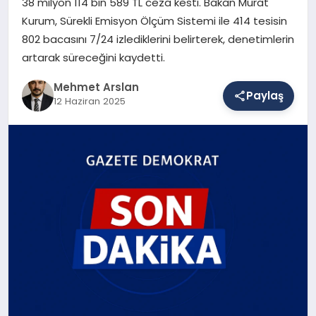
38 milyon 114 bin 589 TL ceza kesti. Bakan Murat
Kurum, Sürekli Emisyon Ölçüm Sistemi ile 414 tesisin
802 bacasını 7/24 izlediklerini belirterek, denetimlerin
SAĞLIK
artarak süreceğini kaydetti.
Mehmet Arslan
Paylaş
EĞITIM
12 Haziran 2025
DÜNYA
YAŞAM