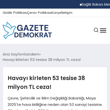
Sağlık Bakanı Memişo
Gizlilik Politikası
Çerez Politikası
Künye
İletişim
GÜNDEM
Ana Sayfa
Gündem
Havayı kirleten 53 tesise 38 milyon TL ceza!
EKONOMI
Havayı kirleten 53 tesise 38
milyon TL ceza!
SPOR
Çevre, Şehircilik ve İklim Değişikliği Bakanlığı, Mayıs
2025'te hava kirliliğine neden olan 53 sanayi tesisine
MAGAZIN