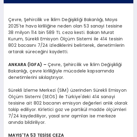
Çevre, Şehircilik ve İklim Değişikliği Bakanlığı, Mayıs
2025'te hava kirliliğine neden olan 53 sanayi tesisine
38 milyon 114 bin 589 TL ceza kesti. Bakan Murat
Kurum, Sürekli Emisyon Ölçüm Sistemi ile 414 tesisin
802 bacasını 7/24 izlediklerini belirterek, denetimlerin
artarak süreceğini kaydetti.
ANKARA (İGFA) –
Çevre, Şehircilik ve İklim Değişikliği
Bakanlığı, çevre kirliliğiyle mücadele kapsamında
denetimlerini sıkılaştırıyor.
Sürekli İzleme Merkezi (SİM) üzerinden Sürekli Emisyon
Ölçüm Sistemi (SEÖS) ile Türkiye'deki 414 sanayi
tesisine ait 802 bacanın emisyon değerleri anlık olarak
takip ediliyor. Kirletici gaz ve partikül madde ölçümleri
7/24 kaydediliyor, yasal sınır aşımları ise merkeze
anında bildiriliyor.
MAYIS'TA 53 TESİSE CEZA