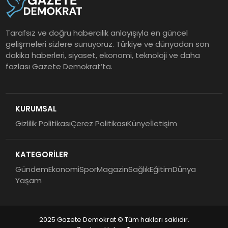
Tarafsız ve doğru habercilik anlayışıyla en güncel
gelişmeleri sizlere sunuyoruz. Türkiye ve dünyadan son
dakika haberleri, siyaset, ekonomi, teknoloji ve daha
fazlası Gazete Demokrat’ta.
KURUMSAL
Gizlilik Politikası
Çerez Politikası
Künye
İletişim
KATEGORİLER
Gündem
Ekonomi
Spor
Magazin
Sağlık
Eğitim
Dünya
Yaşam
2025 Gazete Demokrat © Tüm hakları saklıdır.