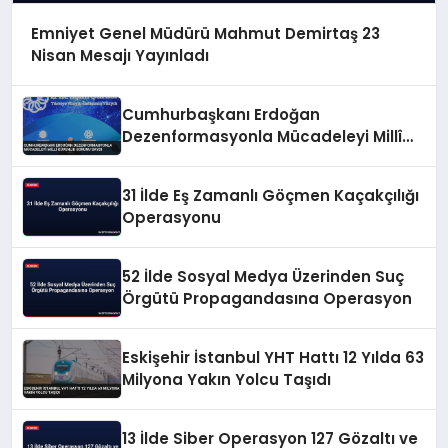
Emniyet Genel Müdürü Mahmut Demirtaş 23
Nisan Mesajı Yayınladı
Cumhurbaşkanı Erdoğan
Dezenformasyonla Mücadeleyi Millî
Güvenlik Sorunu Saydı
31 İlde Eş Zamanlı Göçmen Kaçakçılığı
Operasyonu
52 İlde Sosyal Medya Üzerinden Suç
Örgütü Propagandasına Operasyon
Eskişehir İstanbul YHT Hattı 12 Yılda 63
Milyona Yakın Yolcu Taşıdı
13 İlde Siber Operasyon 127 Gözaltı ve