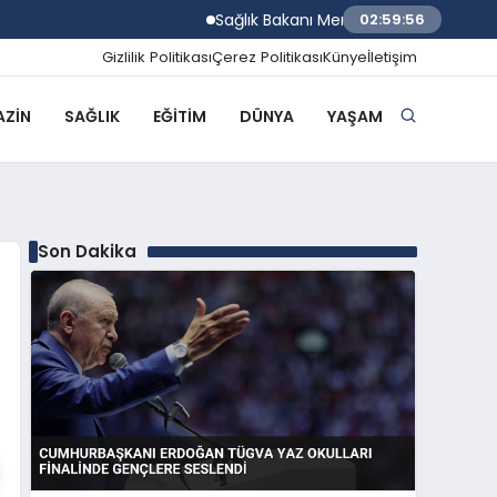
Sağlık Bakanı Memişoğlu Trabzon Şehir Hast
02:59:57
Gizlilik Politikası
Çerez Politikası
Künye
İletişim
ZIN
SAĞLIK
EĞITIM
DÜNYA
YAŞAM
Son Dakika