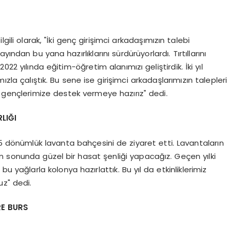
gili olarak, "İki genç girişimci arkadaşımızın talebi
ndan bu yana hazırlıklarını sürdürüyorlardı. Tırtıllarını
22 yılında eğitim-öğretim alanımızı geliştirdik. İki yıl
a çalıştık. Bu sene ise girişimci arkadaşlarımızın talepleri
i gençlerimize destek vermeye hazırız" dedi.
LIĞI
 5 dönümlük lavanta bahçesini de ziyaret etti. Lavantaların
ın sonunda güzel bir hasat şenliği yapacağız. Geçen yılki
bu yağlarla kolonya hazırlattık. Bu yıl da etkinliklerimiz
uz" dedi.
RE BURS