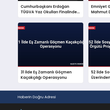
Cumhurbaşkanı Erdoğan
Emniyet 
TÜGVA Yaz Okulları Finalinde
Mahmut D
Gençlere Seslendi
Mesajı Ya
31 İlde Eş Zamanlı Göçmen
52 İlde S
Kaçakçılığı Operasyonu
Üzerinde
Propagan
Haberin Doğru Adresi