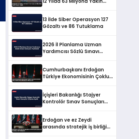
12 Yılda 63 Milyona Yakın
Yolcu Taşıdı
13 İlde Siber Operasyon 127
Gözaltı ve 86 Tutuklama
2026 İl Planlama Uzman
Yardımcısı Sözlü Sınavı
Sonuçları Açıklandı
Cumhurbaşkanı Erdoğan
Türkiye Ekonomisinin Çoklu
Şoklara Direncini Vurguladı
İçişleri Bakanlığı Stajyer
Kontrolör Sınav Sonuçları
Erişime Açıldı
Erdoğan ve ez Zeydi
arasında stratejik iş birliği
ve enerji mutabakatı