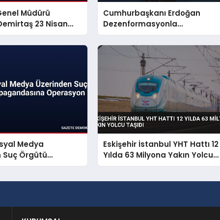
Genel Müdürü
Cumhurbaşkanı Erdoğan
emirtaş 23 Nisan
Dezenformasyonla
yınladı
Mücadeleyi Millî Güvenlik
Sorunu Saydı
osyal Medya
Eskişehir İstanbul YHT Hattı 12
n Suç Örgütü
Yılda 63 Milyona Yakın Yolcu
dasına Operasyon
Taşıdı