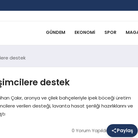
GÜNDEM
EKONOMI
SPOR
MAGA
ilere destek
işimcilere destek
ihan Çakır, aronya ve çilek bahçeleriyle ipek böceği üretim
ilere verilen desteği, lavanta hasat şenliği hazırlıklarını ve
ştı
0 Yorum Yapıldı
Paylaş