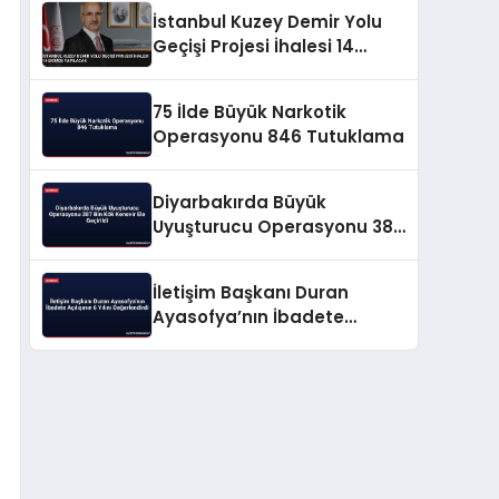
İstanbul Kuzey Demir Yolu
Geçişi Projesi İhalesi 14
Ekimde Yapılacak
75 İlde Büyük Narkotik
Operasyonu 846 Tutuklama
Diyarbakırda Büyük
Uyuşturucu Operasyonu 387
Bin Kök Kenevir Ele Geçirildi
İletişim Başkanı Duran
Ayasofya’nın İbadete
Açılışının 6 Yılını
Değerlendirdi