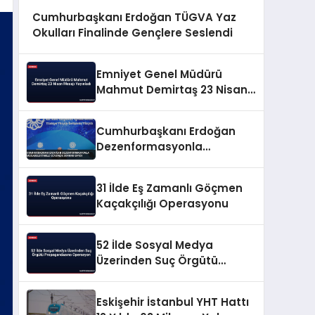
Cumhurbaşkanı Erdoğan TÜGVA Yaz
Okulları Finalinde Gençlere Seslendi
Emniyet Genel Müdürü
Mahmut Demirtaş 23 Nisan
Mesajı Yayınladı
Cumhurbaşkanı Erdoğan
Dezenformasyonla
Mücadeleyi Millî Güvenlik
Sorunu Saydı
31 İlde Eş Zamanlı Göçmen
Kaçakçılığı Operasyonu
52 İlde Sosyal Medya
Üzerinden Suç Örgütü
Propagandasına
Operasyon
Eskişehir İstanbul YHT Hattı