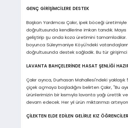
GENÇ GİRİŞİMCİLERE DESTEK
Başkan Yardımcısı Çakır, ipek böceği üretimiyle il
doğrultusunda kendilerine imkan tanıdık. Mayıs ayı
geliştirip şu anda koza üretimini tamamladılar. 20
boyunca Süleymaniye Köyü'ndeki vatandaşlarımızl
doğrultusunda destek sağladık. Bu tür girişimc
LAVANTA BAHÇELERİNDE HASAT ŞENLİĞİ HAZIR
Çakır ayrıca, Durhasan Mahallesi'ndeki yaklaşık
çiçek açmaya başladığını belirten Çakır, "Bu ay
ürünlerimizin bir kısmıyla lavanta yağı ürettik ve 
devam edecek. Her yıl ürün miktarımızı artırıyor
ÇİLEKTEN ELDE EDİLEN GELİRLE KIZ ÖĞRENCİLE