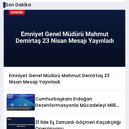
Son Dakika
Emniyet Genel Müdürü Mahmut Demirtaş 23
Nisan Mesajı Yayınladı
Cumhurbaşkanı Erdoğan
Dezenformasyonla Mücadeleyi Millî
Güvenlik Sorunu Saydı
31 İlde Eş Zamanlı Göçmen Kaçakçılığı
Operasyonu