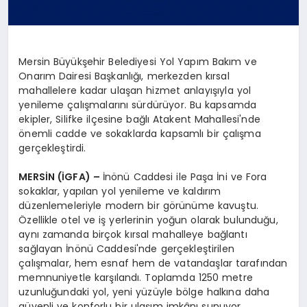
Mersin Büyükşehir Belediyesi Yol Yapım Bakım ve
Onarım Dairesi Başkanlığı, merkezden kırsal
mahallelere kadar ulaşan hizmet anlayışıyla yol
yenileme çalışmalarını sürdürüyor. Bu kapsamda
ekipler, Silifke ilçesine bağlı Atakent Mahallesi'nde
önemli cadde ve sokaklarda kapsamlı bir çalışma
gerçekleştirdi.
MERSİN (İGFA) –
İnönü Caddesi ile Paşa İni ve Fora
sokaklar, yapılan yol yenileme ve kaldırım
düzenlemeleriyle modern bir görünüme kavuştu.
Özellikle otel ve iş yerlerinin yoğun olarak bulunduğu,
aynı zamanda birçok kırsal mahalleye bağlantı
sağlayan İnönü Caddesi'nde gerçekleştirilen
çalışmalar, hem esnaf hem de vatandaşlar tarafından
memnuniyetle karşılandı. Toplamda 1250 metre
uzunluğundaki yol, yeni yüzüyle bölge halkına daha
güvenli ve konforlu bir ulaşım imkânı sunuyor.