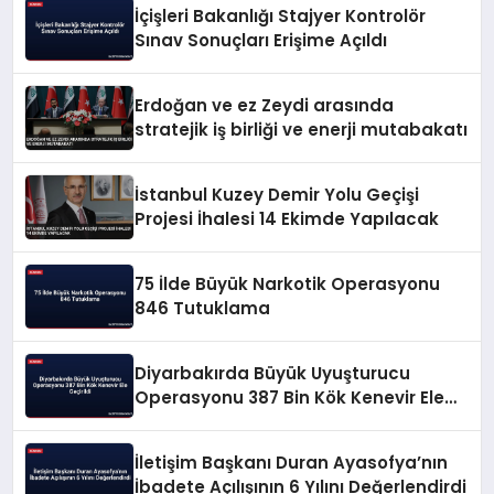
İçişleri Bakanlığı Stajyer Kontrolör
Sınav Sonuçları Erişime Açıldı
Erdoğan ve ez Zeydi arasında
stratejik iş birliği ve enerji mutabakatı
İstanbul Kuzey Demir Yolu Geçişi
Projesi İhalesi 14 Ekimde Yapılacak
75 İlde Büyük Narkotik Operasyonu
846 Tutuklama
Diyarbakırda Büyük Uyuşturucu
Operasyonu 387 Bin Kök Kenevir Ele
Geçirildi
İletişim Başkanı Duran Ayasofya’nın
İbadete Açılışının 6 Yılını Değerlendirdi