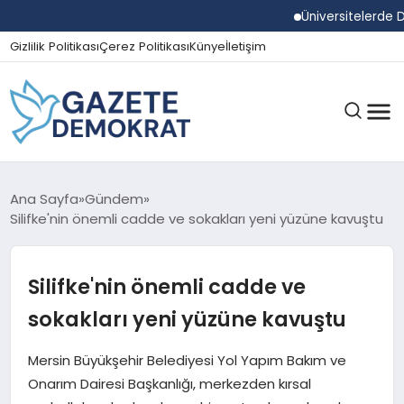
Üniversitelerde Dum
Gizlilik Politikası
Çerez Politikası
Künye
İletişim
GÜNDEM
Ana Sayfa
Gündem
Silifke'nin önemli cadde ve sokakları yeni yüzüne kavuştu
EKONOMI
Silifke'nin önemli cadde ve
sokakları yeni yüzüne kavuştu
SPOR
Mersin Büyükşehir Belediyesi Yol Yapım Bakım ve
Onarım Dairesi Başkanlığı, merkezden kırsal
MAGAZIN