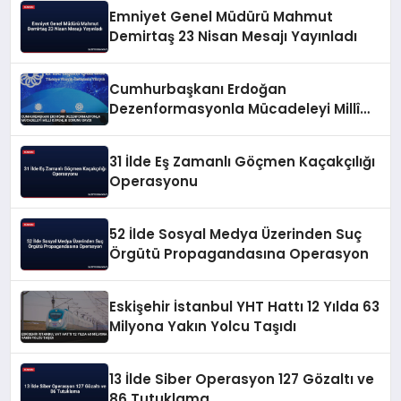
Emniyet Genel Müdürü Mahmut
Demirtaş 23 Nisan Mesajı Yayınladı
Cumhurbaşkanı Erdoğan
Dezenformasyonla Mücadeleyi Millî
Güvenlik Sorunu Saydı
31 İlde Eş Zamanlı Göçmen Kaçakçılığı
Operasyonu
52 İlde Sosyal Medya Üzerinden Suç
Örgütü Propagandasına Operasyon
Eskişehir İstanbul YHT Hattı 12 Yılda 63
Milyona Yakın Yolcu Taşıdı
13 İlde Siber Operasyon 127 Gözaltı ve
86 Tutuklama