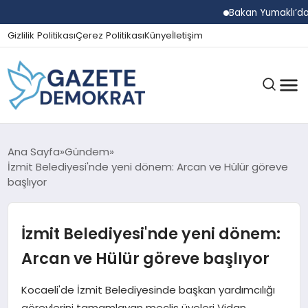
Bakan Yumaklı’dan Beş 
Gizlilik Politikası
Çerez Politikası
Künye
İletişim
GÜNDEM
Ana Sayfa
Gündem
İzmit Belediyesi'nde yeni dönem: Arcan ve Hülür göreve
başlıyor
EKONOMI
İzmit Belediyesi'nde yeni dönem:
SPOR
Arcan ve Hülür göreve başlıyor
Kocaeli'de İzmit Belediyesinde başkan yardımcılığı
MAGAZIN
görevlerini tamamlayan meclis üyeleri Vidan