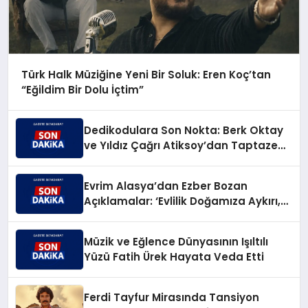
Türk Halk Müziğine Yeni Bir Soluk: Eren Koç’tan
“Eğildim Bir Dolu İçtim”
Dedikodulara Son Nokta: Berk Oktay
ve Yıldız Çağrı Atiksoy’dan Taptaze
Bir Aşk Karesi
Evrim Alasya’dan Ezber Bozan
Açıklamalar: ‘Evlilik Doğamıza Aykırı,
Çocuksa Büyük Sorumluluk!’
Müzik ve Eğlence Dünyasının Işıltılı
Yüzü Fatih Ürek Hayata Veda Etti
Ferdi Tayfur Mirasında Tansiyon