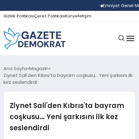
Emniyet Genel Müdürü
Gizlilik Politikası
Çerez Politikası
Künye
İletişim
GÜNDEM
Ana Sayfa
Magazin
Ziynet Sali'den Kıbrıs'ta bayram coşkusu… Yeni şarkısını ilk
kez seslendirdi
EKONOMI
Ziynet Sali'den Kıbrıs'ta bayram
SPOR
coşkusu… Yeni şarkısını ilk kez
seslendirdi
MAGAZIN