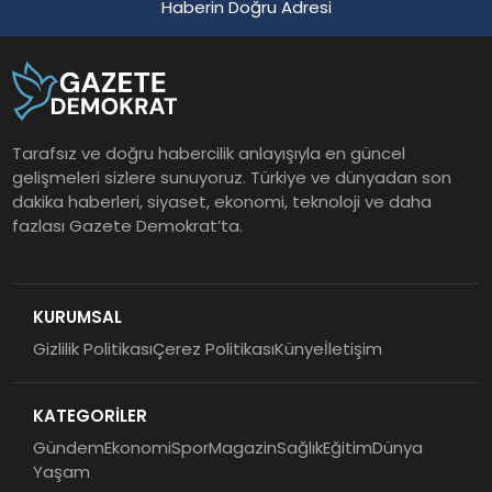
Haberin Doğru Adresi
Tarafsız ve doğru habercilik anlayışıyla en güncel
gelişmeleri sizlere sunuyoruz. Türkiye ve dünyadan son
dakika haberleri, siyaset, ekonomi, teknoloji ve daha
fazlası Gazete Demokrat’ta.
KURUMSAL
Gizlilik Politikası
Çerez Politikası
Künye
İletişim
KATEGORİLER
Gündem
Ekonomi
Spor
Magazin
Sağlık
Eğitim
Dünya
Yaşam