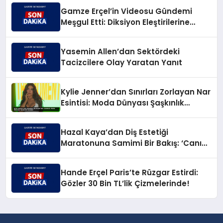
Gamze Erçel’in Videosu Gündemi
Meşgul Etti: Diksiyon Eleştirilerine
Caner Yıldırım’dan Keskin Karşılık
Yasemin Allen’dan Sektördeki
Tacizcilere Olay Yaratan Yanıt
Kylie Jenner’dan Sınırları Zorlayan Nar
Esintisi: Moda Dünyası Şaşkınlık
İçinde!
Hazal Kaya’dan Diş Estetiği
Maratonuna Samimi Bir Bakış: ‘Canım
Çıktı!’
Hande Erçel Paris’te Rüzgar Estirdi:
Gözler 30 Bin TL’lik Çizmelerinde!