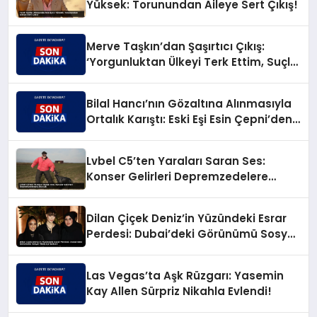
Yüksek: Torunundan Aileye Sert Çıkış!
Merve Taşkın’dan Şaşırtıcı Çıkış:
‘Yorgunluktan Ülkeyi Terk Ettim, Suçlu
Değilim!’
Bilal Hancı’nın Gözaltına Alınmasıyla
Ortalık Karıştı: Eski Eşi Esin Çepni’den
Akıl Almaz Çıkış!
Lvbel C5’ten Yaraları Saran Ses:
Konser Gelirleri Depremzedelere
Akacak
Dilan Çiçek Deniz’in Yüzündeki Esrar
Perdesi: Dubai’deki Görünümü Sosyal
Medyayı Salladı!
Las Vegas’ta Aşk Rüzgarı: Yasemin
Kay Allen Sürpriz Nikahla Evlendi!