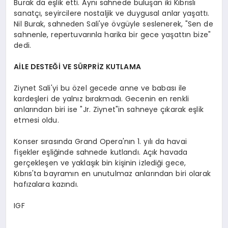
Burak da eşlik etti. Aynı sahnede buluşan iki Kıbrıslı
sanatçı, seyircilere nostaljik ve duygusal anlar yaşattı.
Nil Burak, sahneden Sali'ye övgüyle seslenerek, "Sen de
sahnenle, repertuvarınla harika bir gece yaşattın bize"
dedi.
AİLE DESTEĞİ VE SÜRPRİZ KUTLAMA
Ziynet Sali'yi bu özel gecede anne ve babası ile
kardeşleri de yalnız bırakmadı. Gecenin en renkli
anlarından biri ise "Jr. Ziynet"in sahneye çıkarak eşlik
etmesi oldu.
Konser sırasında Grand Opera'nın 1. yılı da havai
fişekler eşliğinde sahnede kutlandı. Açık havada
gerçekleşen ve yaklaşık bin kişinin izlediği gece,
Kıbrıs'ta bayramın en unutulmaz anlarından biri olarak
hafızalara kazındı.
IGF