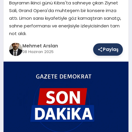
Bayramın ikinci günü Kıbrıs'ta sahneye çıkan Ziynet
Sali, Grand Opera'da muhteşem bir konsere imza
attı. Limon sarısı kıyafetiyle göz kamaştıran sanatçı,
SAĞLIK
sahne performansı ve enerjisiyle izleyicisinden tam
not aldı.
EĞITIM
Mehmet Arslan
Paylaş
08 Haziran 2025
DÜNYA
YAŞAM