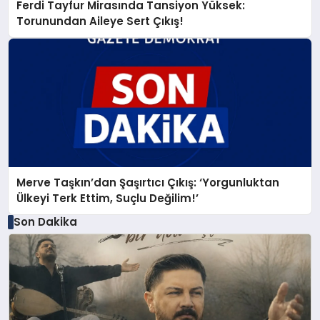
Ferdi Tayfur Mirasında Tansiyon Yüksek:
Torunundan Aileye Sert Çıkış!
Merve Taşkın’dan Şaşırtıcı Çıkış: ‘Yorgunluktan
Ülkeyi Terk Ettim, Suçlu Değilim!’
Son Dakika