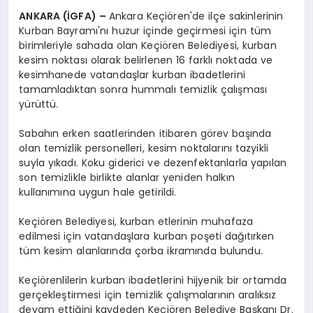
ANKARA (İGFA) –
Ankara Keçiören'de ilçe sakinlerinin
Kurban Bayramı'nı huzur içinde geçirmesi için tüm
birimleriyle sahada olan Keçiören Belediyesi, kurban
kesim noktası olarak belirlenen 16 farklı noktada ve
kesimhanede vatandaşlar kurban ibadetlerini
tamamladıktan sonra hummalı temizlik çalışması
yürüttü.
Sabahın erken saatlerinden itibaren görev başında
olan temizlik personelleri, kesim noktalarını tazyikli
suyla yıkadı. Koku giderici ve dezenfektanlarla yapılan
son temizlikle birlikte alanlar yeniden halkın
kullanımına uygun hale getirildi.
Keçiören Belediyesi, kurban etlerinin muhafaza
edilmesi için vatandaşlara kurban poşeti dağıtırken
tüm kesim alanlarında çorba ikramında bulundu.
Keçiörenlilerin kurban ibadetlerini hijyenik bir ortamda
gerçekleştirmesi için temizlik çalışmalarının aralıksız
devam ettiğini kaydeden Keçiören Belediye Başkanı Dr.