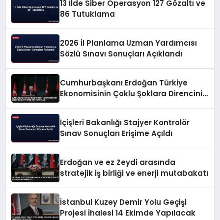
13 İlde Siber Operasyon 127 Gözaltı ve
86 Tutuklama
2026 İl Planlama Uzman Yardımcısı
Sözlü Sınavı Sonuçları Açıklandı
Cumhurbaşkanı Erdoğan Türkiye
Ekonomisinin Çoklu Şoklara Direncini
Vurguladı
İçişleri Bakanlığı Stajyer Kontrolör
Sınav Sonuçları Erişime Açıldı
Erdoğan ve ez Zeydi arasında
stratejik iş birliği ve enerji mutabakatı
İstanbul Kuzey Demir Yolu Geçişi
Projesi İhalesi 14 Ekimde Yapılacak