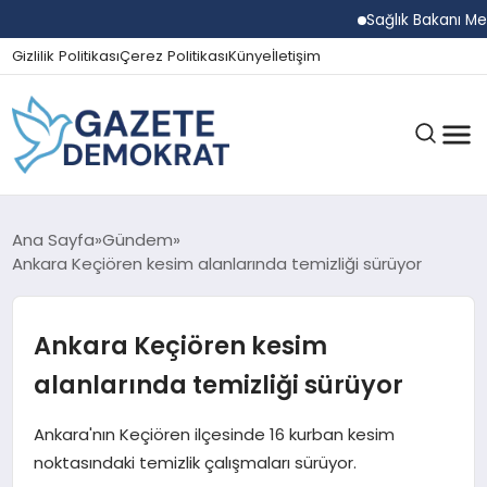
Sağlık Bakanı Memişoğ
Gizlilik Politikası
Çerez Politikası
Künye
İletişim
GÜNDEM
Ana Sayfa
Gündem
Ankara Keçiören kesim alanlarında temizliği sürüyor
EKONOMI
Ankara Keçiören kesim
alanlarında temizliği sürüyor
SPOR
Ankara'nın Keçiören ilçesinde 16 kurban kesim
noktasındaki temizlik çalışmaları sürüyor.
MAGAZIN