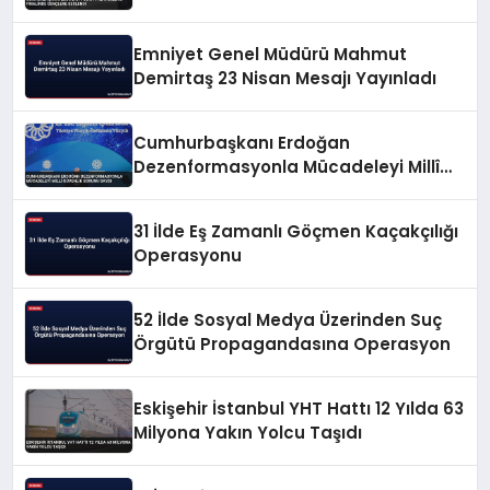
Emniyet Genel Müdürü Mahmut
Demirtaş 23 Nisan Mesajı Yayınladı
Cumhurbaşkanı Erdoğan
Dezenformasyonla Mücadeleyi Millî
Güvenlik Sorunu Saydı
31 İlde Eş Zamanlı Göçmen Kaçakçılığı
Operasyonu
52 İlde Sosyal Medya Üzerinden Suç
Örgütü Propagandasına Operasyon
Eskişehir İstanbul YHT Hattı 12 Yılda 63
Milyona Yakın Yolcu Taşıdı