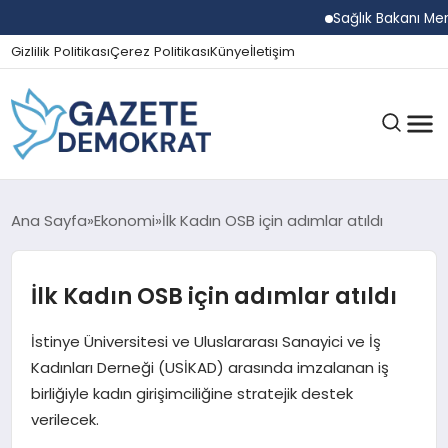
Sağlık Bakanı Memişoğ
Gizlilik Politikası
Çerez Politikası
Künye
İletişim
GÜNDEM
Ana Sayfa
Ekonomi
İlk Kadın OSB için adımlar atıldı
İlk Kadın OSB için adımlar atıldı
EKONOMI
İstinye Üniversitesi ve Uluslararası Sanayici ve İş
SPOR
Kadınları Derneği (USİKAD) arasında imzalanan iş
birliğiyle kadın girişimciliğine stratejik destek
verilecek.
MAGAZIN