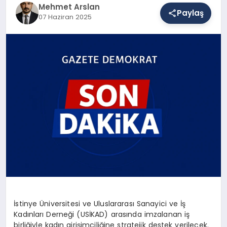
Mehmet Arslan
Paylaş
07 Haziran 2025
SAĞLIK
EĞITIM
DÜNYA
YAŞAM
İstinye Üniversitesi ve Uluslararası Sanayici ve İş
Kadınları Derneği (USİKAD) arasında imzalanan iş
birliğiyle kadın girişimciliğine stratejik destek verilecek.