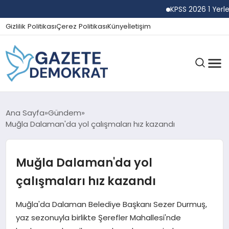
KPSS 2026 1 Yerleşti
Gizlilik Politikası
Çerez Politikası
Künye
İletişim
GÜNDEM
Ana Sayfa
Gündem
Muğla Dalaman'da yol çalışmaları hız kazandı
EKONOMI
Muğla Dalaman'da yol
çalışmaları hız kazandı
SPOR
Muğla'da Dalaman Belediye Başkanı Sezer Durmuş,
yaz sezonuyla birlikte Şerefler Mahallesi'nde
MAGAZIN