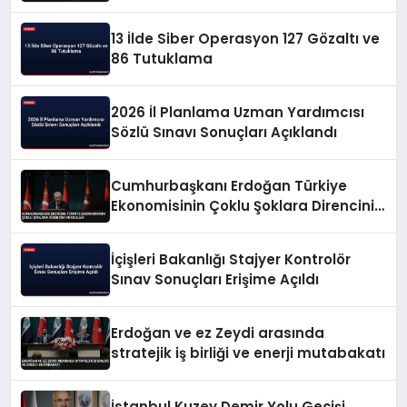
13 İlde Siber Operasyon 127 Gözaltı ve
86 Tutuklama
2026 İl Planlama Uzman Yardımcısı
Sözlü Sınavı Sonuçları Açıklandı
Cumhurbaşkanı Erdoğan Türkiye
Ekonomisinin Çoklu Şoklara Direncini
Vurguladı
İçişleri Bakanlığı Stajyer Kontrolör
Sınav Sonuçları Erişime Açıldı
Erdoğan ve ez Zeydi arasında
stratejik iş birliği ve enerji mutabakatı
İstanbul Kuzey Demir Yolu Geçişi