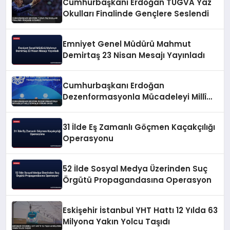
Cumhurbaşkanı Erdoğan TÜGVA Yaz
Okulları Finalinde Gençlere Seslendi
Emniyet Genel Müdürü Mahmut
Demirtaş 23 Nisan Mesajı Yayınladı
Cumhurbaşkanı Erdoğan
Dezenformasyonla Mücadeleyi Millî
Güvenlik Sorunu Saydı
31 İlde Eş Zamanlı Göçmen Kaçakçılığı
Operasyonu
52 İlde Sosyal Medya Üzerinden Suç
Örgütü Propagandasına Operasyon
Eskişehir İstanbul YHT Hattı 12 Yılda 63
Milyona Yakın Yolcu Taşıdı