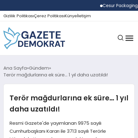
Cesur Packaging, Mıs
Gizlilik Politikası
Çerez Politikası
Künye
İletişim
GÜNDEM
Ana Sayfa
Gündem
Terör mağdurlarına ek süre… 1 yıl daha uzatıldı!
EKONOMI
Terör mağdurlarına ek süre… 1 yıl
daha uzatıldı!
SPOR
Resmi Gazete'de yayımlanan 9975 sayılı
Cumhurbaşkanı Kararı ile 3713 sayılı Terörle
MAGAZIN