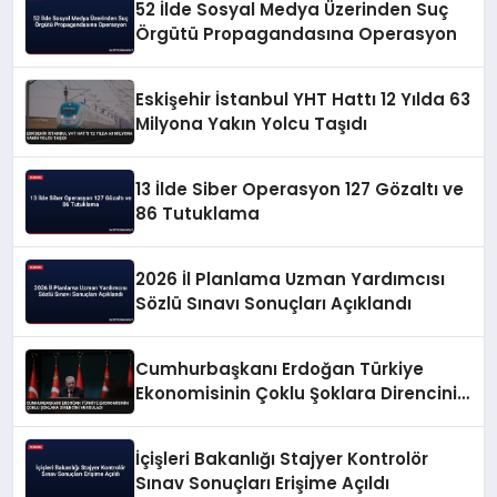
52 İlde Sosyal Medya Üzerinden Suç
Örgütü Propagandasına Operasyon
Eskişehir İstanbul YHT Hattı 12 Yılda 63
Milyona Yakın Yolcu Taşıdı
13 İlde Siber Operasyon 127 Gözaltı ve
86 Tutuklama
2026 İl Planlama Uzman Yardımcısı
Sözlü Sınavı Sonuçları Açıklandı
Cumhurbaşkanı Erdoğan Türkiye
Ekonomisinin Çoklu Şoklara Direncini
Vurguladı
İçişleri Bakanlığı Stajyer Kontrolör
Sınav Sonuçları Erişime Açıldı