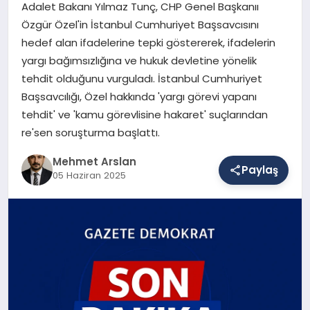
Adalet Bakanı Yılmaz Tunç, CHP Genel Başkanıı
Özgür Özel'in İstanbul Cumhuriyet Başsavcısını
hedef alan ifadelerine tepki göstererek, ifadelerin
SAĞLIK
yargı bağımsızlığına ve hukuk devletine yönelik
tehdit olduğunu vurguladı. İstanbul Cumhuriyet
Başsavcılığı, Özel hakkında 'yargı görevi yapanı
EĞITIM
tehdit' ve 'kamu görevlisine hakaret' suçlarından
re'sen soruşturma başlattı.
DÜNYA
Mehmet Arslan
Paylaş
05 Haziran 2025
YAŞAM