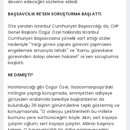
devam edeceğini sözlerine ekledi.
BAŞSAVCILIK RE'SEN SORUŞTURMA BAŞLATTI
Öte yandan İstanbul Cumhuriyet Başsavcılığı da, CHP
Genel Başkanı Özgür Özel hakkında İstanbul
Cumhuriyet Başsavcısına yönelik sarf ettiği sözler
nedeniyle "Yargı görevi yapanı görevini yapmasını
engellemek amacıyla tehdit" ve "Kamu görevlisine
görevinden dolayı alenen hakaret" re'sen soruşturma
başlattı.
NE DEMİŞTİ?
Hatırlanacağı gibi Özgür Özel, Gaziosmanpaşa'daki
mitingte yaptığı konuşmada, emniyetten adliyeye
götürülen aralarında belediye başkanlarının da
bulunduğu 36 kişinin görüntülerine tepki göstermiş ve
konuşmasında, "O videoyu çektirenlerin bu millete
burnunu yere sürttüreceğim böyle. Akın, sert kayaya
çarptın oğlum, sert kayaya çarptın. Aklınızı başınıza
takının. O haysiyetsizliği bir daha görmeyeceğim.