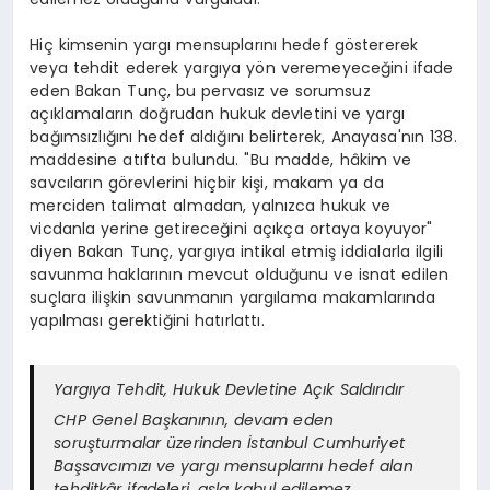
Hiç kimsenin yargı mensuplarını hedef göstererek
veya tehdit ederek yargıya yön veremeyeceğini ifade
eden Bakan Tunç, bu pervasız ve sorumsuz
açıklamaların doğrudan hukuk devletini ve yargı
bağımsızlığını hedef aldığını belirterek, Anayasa'nın 138.
maddesine atıfta bulundu. "Bu madde, hâkim ve
savcıların görevlerini hiçbir kişi, makam ya da
merciden talimat almadan, yalnızca hukuk ve
vicdanla yerine getireceğini açıkça ortaya koyuyor"
diyen Bakan Tunç, yargıya intikal etmiş iddialarla ilgili
savunma haklarının mevcut olduğunu ve isnat edilen
suçlara ilişkin savunmanın yargılama makamlarında
yapılması gerektiğini hatırlattı.
Yargıya Tehdit, Hukuk Devletine Açık Saldırıdır
CHP Genel Başkanının, devam eden
soruşturmalar üzerinden İstanbul Cumhuriyet
Başsavcımızı ve yargı mensuplarını hedef alan
tehditkâr ifadeleri, asla kabul edilemez.