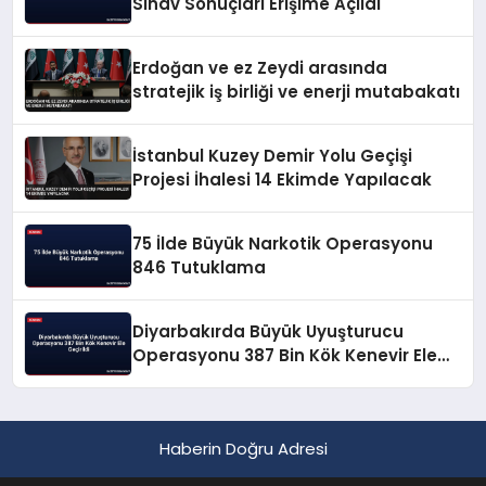
Sınav Sonuçları Erişime Açıldı
Erdoğan ve ez Zeydi arasında
stratejik iş birliği ve enerji mutabakatı
İstanbul Kuzey Demir Yolu Geçişi
Projesi İhalesi 14 Ekimde Yapılacak
75 İlde Büyük Narkotik Operasyonu
846 Tutuklama
Diyarbakırda Büyük Uyuşturucu
Operasyonu 387 Bin Kök Kenevir Ele
Geçirildi
Haberin Doğru Adresi