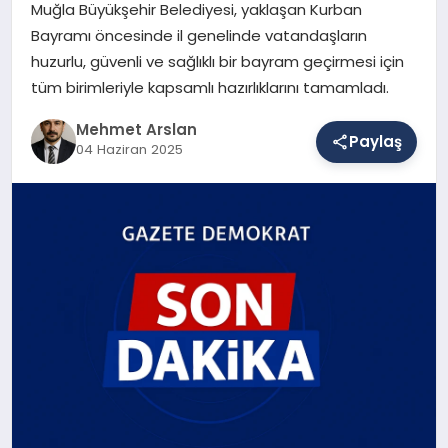
Muğla Büyükşehir Belediyesi, yaklaşan Kurban
Bayramı öncesinde il genelinde vatandaşların
huzurlu, güvenli ve sağlıklı bir bayram geçirmesi için
SAĞLIK
tüm birimleriyle kapsamlı hazırlıklarını tamamladı.
Mehmet Arslan
EĞITIM
Paylaş
04 Haziran 2025
DÜNYA
YAŞAM