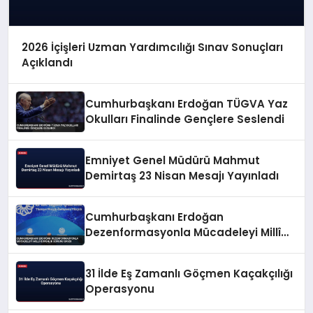
2026 İçişleri Uzman Yardımcılığı Sınav Sonuçları
Açıklandı
Cumhurbaşkanı Erdoğan TÜGVA Yaz
Okulları Finalinde Gençlere Seslendi
Emniyet Genel Müdürü Mahmut
Demirtaş 23 Nisan Mesajı Yayınladı
Cumhurbaşkanı Erdoğan
Dezenformasyonla Mücadeleyi Millî
Güvenlik Sorunu Saydı
31 İlde Eş Zamanlı Göçmen Kaçakçılığı
Operasyonu