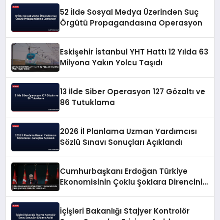
52 İlde Sosyal Medya Üzerinden Suç
Örgütü Propagandasına Operasyon
Eskişehir İstanbul YHT Hattı 12 Yılda 63
Milyona Yakın Yolcu Taşıdı
13 İlde Siber Operasyon 127 Gözaltı ve
86 Tutuklama
2026 İl Planlama Uzman Yardımcısı
Sözlü Sınavı Sonuçları Açıklandı
Cumhurbaşkanı Erdoğan Türkiye
Ekonomisinin Çoklu Şoklara Direncini
Vurguladı
İçişleri Bakanlığı Stajyer Kontrolör