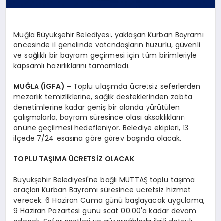
Muğla Büyükşehir Belediyesi, yaklaşan Kurban Bayramı
öncesinde il genelinde vatandaşların huzurlu, güvenli
ve sağlıklı bir bayram geçirmesi için tüm birimleriyle
kapsamlı hazırlıklarını tamamladı.
MUĞLA (İGFA) –
Toplu ulaşımda ücretsiz seferlerden
mezarlık temizliklerine, sağlık desteklerinden zabıta
denetimlerine kadar geniş bir alanda yürütülen
çalışmalarla, bayram süresince olası aksaklıkların
önüne geçilmesi hedefleniyor. Belediye ekipleri, 13
ilçede 7/24 esasına göre görev başında olacak.
TOPLU TAŞIMA ÜCRETSİZ OLACAK
Büyükşehir Belediyesi'ne bağlı MUTTAŞ toplu taşıma
araçları Kurban Bayramı süresince ücretsiz hizmet
verecek. 6 Haziran Cuma günü başlayacak uygulama,
9 Haziran Pazartesi günü saat 00.00'a kadar devam
edecek. Sefer saatleri ve güzergâhlarla ilgili detaylı