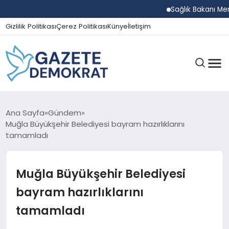
Sağlık Bakanı Memişoğl
Gizlilik Politikası
Çerez Politikası
Künye
İletişim
GÜNDEM
Ana Sayfa
Gündem
Muğla Büyükşehir Belediyesi bayram hazırlıklarını
tamamladı
EKONOMI
Muğla Büyükşehir Belediyesi
SPOR
bayram hazırlıklarını
tamamladı
MAGAZIN