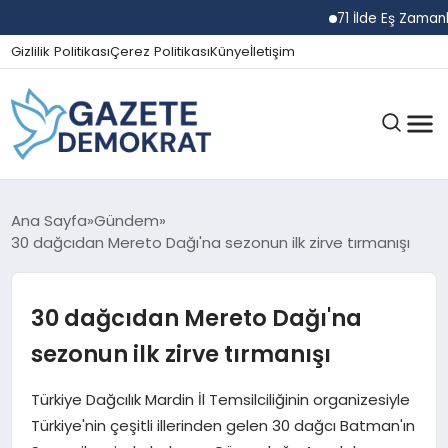
71 İlde Eş Zamanlı N
Gizlilik Politikası
Çerez Politikası
Künye
İletişim
GÜNDEM
Ana Sayfa
Gündem
30 dağcıdan Mereto Dağı'na sezonun ilk zirve tırmanışı
EKONOMI
30 dağcıdan Mereto Dağı'na
sezonun ilk zirve tırmanışı
SPOR
Türkiye Dağcılık Mardin İl Temsilciliğinin organizesiyle
Türkiye'nin çeşitli illerinden gelen 30 dağcı Batman'ın
MAGAZIN