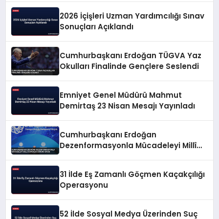
2026 İçişleri Uzman Yardımcılığı Sınav
Sonuçları Açıklandı
Cumhurbaşkanı Erdoğan TÜGVA Yaz
Okulları Finalinde Gençlere Seslendi
Emniyet Genel Müdürü Mahmut
Demirtaş 23 Nisan Mesajı Yayınladı
Cumhurbaşkanı Erdoğan
Dezenformasyonla Mücadeleyi Millî
Güvenlik Sorunu Saydı
31 İlde Eş Zamanlı Göçmen Kaçakçılığı
Operasyonu
52 İlde Sosyal Medya Üzerinden Suç