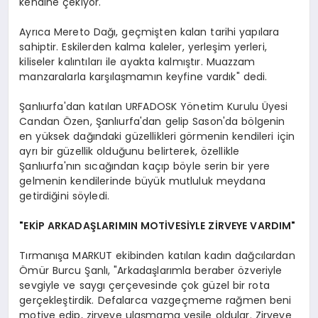
kendine çekiyor.
Ayrıca Mereto Dağı, geçmişten kalan tarihi yapılara
sahiptir. Eskilerden kalma kaleler, yerleşim yerleri,
kiliseler kalıntıları ile ayakta kalmıştır. Muazzam
manzaralarla karşılaşmamın keyfine vardık" dedi.
Şanlıurfa'dan katılan URFADOSK Yönetim Kurulu Üyesi
Candan Özen, Şanlıurfa'dan gelip Sason'da bölgenin
en yüksek dağındaki güzellikleri görmenin kendileri için
ayrı bir güzellik olduğunu belirterek, özellikle
Şanlıurfa'nın sıcağından kaçıp böyle serin bir yere
gelmenin kendilerinde büyük mutluluk meydana
getirdiğini söyledi.
"EKİP ARKADAŞLARIMIN MOTİVESİYLE ZİRVEYE VARDIM"
Tırmanışa MARKUT ekibinden katılan kadın dağcılardan
Ömür Burcu Şanlı, "Arkadaşlarımla beraber özveriyle
sevgiyle ve saygı çerçevesinde çok güzel bir rota
gerçekleştirdik. Defalarca vazgeçmeme rağmen beni
motive edip, zirveye ulaşmama vesile oldular. Zirveye