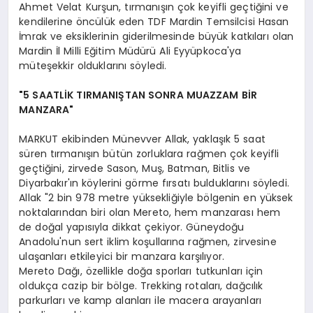
Ahmet Velat Kurşun, tırmanışın çok keyifli geçtiğini ve
kendilerine öncülük eden TDF Mardin Temsilcisi Hasan
İmrak ve eksiklerinin giderilmesinde büyük katkıları olan
Mardin İl Milli Eğitim Müdürü Ali Eyyüpkoca'ya
müteşekkir olduklarını söyledi.
"5 SAATLİK TIRMANIŞTAN SONRA MUAZZAM BİR
MANZARA"
MARKUT ekibinden Münevver Allak, yaklaşık 5 saat
süren tırmanışın bütün zorluklara rağmen çok keyifli
geçtiğini, zirvede Sason, Muş, Batman, Bitlis ve
Diyarbakır'ın köylerini görme fırsatı bulduklarını söyledi.
Allak "2 bin 978 metre yüksekliğiyle bölgenin en yüksek
noktalarından biri olan Mereto, hem manzarası hem
de doğal yapısıyla dikkat çekiyor. Güneydoğu
Anadolu'nun sert iklim koşullarına rağmen, zirvesine
ulaşanları etkileyici bir manzara karşılıyor.
Mereto Dağı, özellikle doğa sporları tutkunları için
oldukça cazip bir bölge. Trekking rotaları, dağcılık
parkurları ve kamp alanları ile macera arayanları