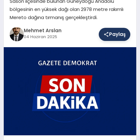
Sason ilçesinde bulunan Güneydoğu Anadolu
bölgesinin en yüksek dağı olan 2978 metre rakımlı
Mereto dağına tırmanış gerçekleştirdi.
SAĞLIK
Mehmet Arslan
Paylaş
04 Haziran 2025
EĞITIM
DÜNYA
YAŞAM