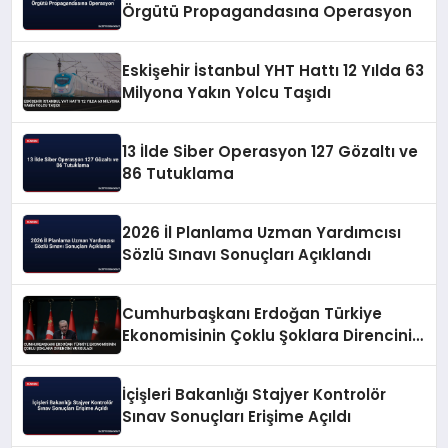
Örgütü Propagandasına Operasyon
Eskişehir İstanbul YHT Hattı 12 Yılda 63
Milyona Yakın Yolcu Taşıdı
13 İlde Siber Operasyon 127 Gözaltı ve
86 Tutuklama
2026 İl Planlama Uzman Yardımcısı
Sözlü Sınavı Sonuçları Açıklandı
Cumhurbaşkanı Erdoğan Türkiye
Ekonomisinin Çoklu Şoklara Direncini
Vurguladı
İçişleri Bakanlığı Stajyer Kontrolör
Sınav Sonuçları Erişime Açıldı