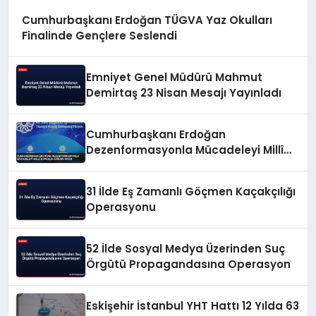
Cumhurbaşkanı Erdoğan TÜGVA Yaz Okulları
Finalinde Gençlere Seslendi
Emniyet Genel Müdürü Mahmut
Demirtaş 23 Nisan Mesajı Yayınladı
Cumhurbaşkanı Erdoğan
Dezenformasyonla Mücadeleyi Millî
Güvenlik Sorunu Saydı
31 İlde Eş Zamanlı Göçmen Kaçakçılığı
Operasyonu
52 İlde Sosyal Medya Üzerinden Suç
Örgütü Propagandasına Operasyon
Eskişehir İstanbul YHT Hattı 12 Yılda 63