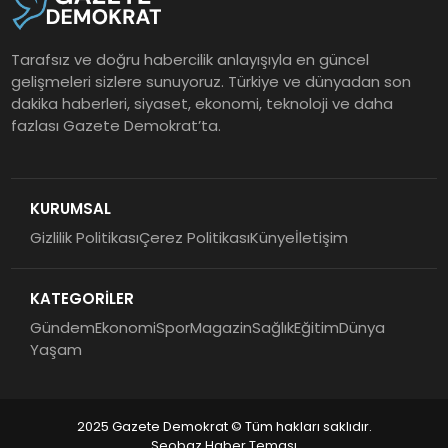
Tarafsız ve doğru habercilik anlayışıyla en güncel
gelişmeleri sizlere sunuyoruz. Türkiye ve dünyadan son
dakika haberleri, siyaset, ekonomi, teknoloji ve daha
fazlası Gazete Demokrat’ta.
KURUMSAL
Gizlilik Politikası
Çerez Politikası
Künye
İletişim
KATEGORİLER
Gündem
Ekonomi
Spor
Magazin
Sağlık
Eğitim
Dünya
Yaşam
2025 Gazete Demokrat © Tüm hakları saklıdır.
Seobaz Haber Teması