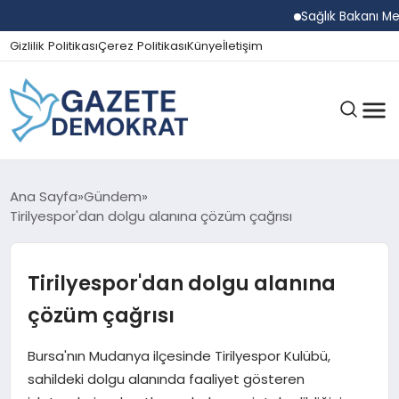
Sağlık Bakanı Memişoğ
Gizlilik Politikası
Çerez Politikası
Künye
İletişim
GÜNDEM
Ana Sayfa
Gündem
Tirilyespor'dan dolgu alanına çözüm çağrısı
EKONOMI
Tirilyespor'dan dolgu alanına
çözüm çağrısı
SPOR
Bursa'nın Mudanya ilçesinde Tirilyespor Kulübü,
sahildeki dolgu alanında faaliyet gösteren
MAGAZIN