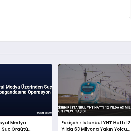
osyal Medya
Eskişehir İstanbul YHT Hattı 12
n Suç Örgütü
Yılda 63 Milyona Yakın Yolcu