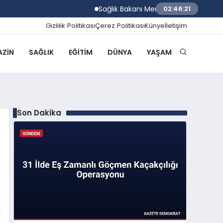
Sağlık Bakanı Memişoğlu Rize Şehir Hast
02:46:22
Gizlilik Politikası
Çerez Politikası
Künye
İletişim
ZIN
SAĞLIK
EĞITIM
DÜNYA
YAŞAM
Son Dakika