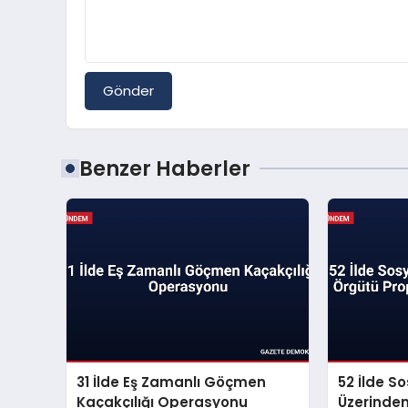
Gönder
Benzer Haberler
31 İlde Eş Zamanlı Göçmen
52 İlde S
Kaçakçılığı Operasyonu
Üzerinde