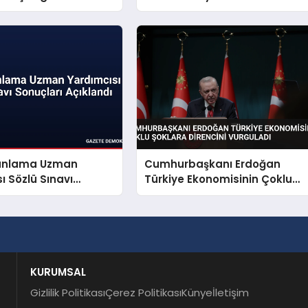
dasına Operasyon
Taşıdı
Planlama Uzman
Cumhurbaşkanı Erdoğan
ı Sözlü Sınavı
Türkiye Ekonomisinin Çoklu
 Açıklandı
Şoklara Direncini Vurguladı
KURUMSAL
Gizlilik Politikası
Çerez Politikası
Künye
İletişim