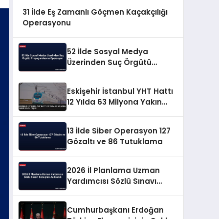
31 İlde Eş Zamanlı Göçmen Kaçakçılığı
Operasyonu
52 İlde Sosyal Medya
Üzerinden Suç Örgütü
Propagandasına
Operasyon
Eskişehir İstanbul YHT Hattı
12 Yılda 63 Milyona Yakın
Yolcu Taşıdı
13 İlde Siber Operasyon 127
Gözaltı ve 86 Tutuklama
2026 İl Planlama Uzman
Yardımcısı Sözlü Sınavı
Sonuçları Açıklandı
Cumhurbaşkanı Erdoğan