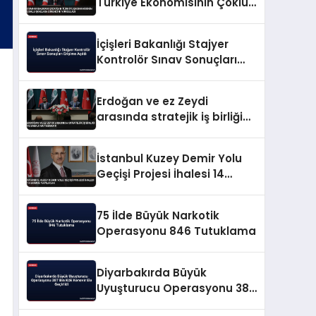
Türkiye Ekonomisinin Çoklu
Şoklara Direncini Vurguladı
İçişleri Bakanlığı Stajyer
Kontrolör Sınav Sonuçları
Erişime Açıldı
Erdoğan ve ez Zeydi
arasında stratejik iş birliği
ve enerji mutabakatı
İstanbul Kuzey Demir Yolu
Geçişi Projesi İhalesi 14
Ekimde Yapılacak
75 İlde Büyük Narkotik
Operasyonu 846 Tutuklama
Diyarbakırda Büyük
Uyuşturucu Operasyonu 387
Bin Kök Kenevir Ele Geçirildi