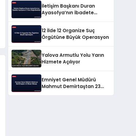
İletişim Başkanı Duran
Ayasofya’nın İbadete
Açılışının 6 Yılını
Değerlendirdi
12 İlde 12 Organize Suç
Örgütüne Büyük Operasyon
Yalova Armutlu Yolu Yarın
Hizmete Açılıyor
Emniyet Genel Müdürü
Mahmut Demirtaştan 23
Nisan Mesajı