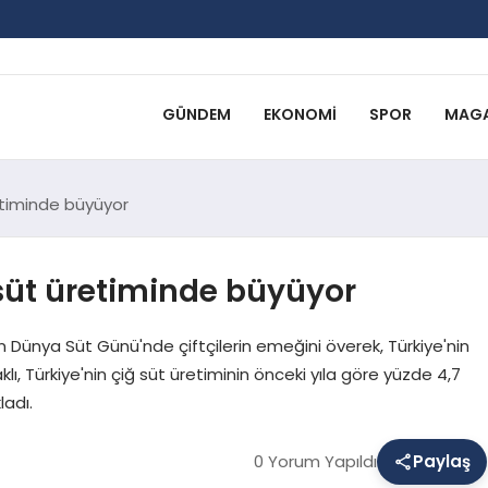
GÜNDEM
EKONOMI
SPOR
MAGA
etiminde büyüyor
süt üretiminde büyüyor
 Dünya Süt Günü'nde çiftçilerin emeğini överek, Türkiye'nin
ı, Türkiye'nin çiğ süt üretiminin önceki yıla göre yüzde 4,7
ladı.
0 Yorum Yapıldı
Paylaş