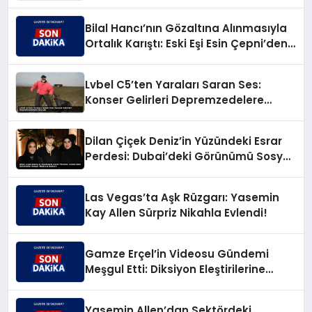
Değilim!’
Bilal Hancı’nın Gözaltına Alınmasıyla
Ortalık Karıştı: Eski Eşi Esin Çepni’den
Akıl Almaz Çıkış!
Lvbel C5’ten Yaraları Saran Ses:
Konser Gelirleri Depremzedelere
Akacak
Dilan Çiçek Deniz’in Yüzündeki Esrar
Perdesi: Dubai’deki Görünümü Sosyal
Medyayı Salladı!
Las Vegas’ta Aşk Rüzgarı: Yasemin
Kay Allen Sürpriz Nikahla Evlendi!
Gamze Erçel’in Videosu Gündemi
Meşgul Etti: Diksiyon Eleştirilerine
Caner Yıldırım’dan Keskin Karşılık
Yasemin Allen’dan Sektördeki