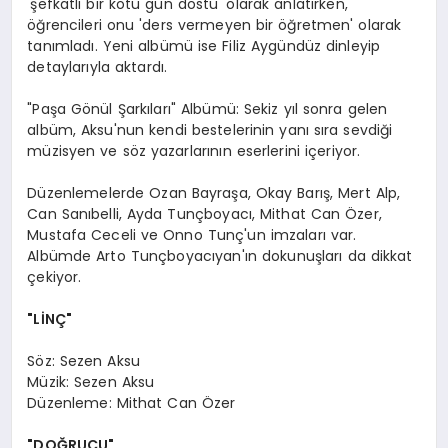
'şefkatli bir kötü gün dostu' olarak anlatırken,
öğrencileri onu 'ders vermeyen bir öğretmen' olarak
tanımladı. Yeni albümü ise Filiz Aygündüz dinleyip
detaylarıyla aktardı.
"Paşa Gönül Şarkıları" Albümü: Sekiz yıl sonra gelen
albüm, Aksu'nun kendi bestelerinin yanı sıra sevdiği
müzisyen ve söz yazarlarının eserlerini içeriyor.
Düzenlemelerde Ozan Bayraşa, Okay Barış, Mert Alp,
Can Sanıbelli, Ayda Tunçboyacı, Mithat Can Özer,
Mustafa Ceceli ve Onno Tunç'un imzaları var.
Albümde Arto Tunçboyacıyan'ın dokunuşları da dikkat
çekiyor.
"LİNÇ"
Söz: Sezen Aksu
Müzik: Sezen Aksu
Düzenleme: Mithat Can Özer
"DOĞRUCU"