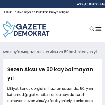
Sağlık Bakanı Memişoğ
Gizlilik Politikası
Çerez Politikası
Künye
İletişim
GÜNDEM
Ana Sayfa
Magazin
Sezen Aksu ve 50 kaybolmayan yıl
Sezen Aksu ve 50 kaybolmayan
EKONOMI
yıl
SPOR
Milliyet Sanat dergisinin haziran sayısında, 50. yılını
kutlamadığı gibi kendisini anlatmayı da tercih
etmeyen Sezen Aksu'yu farklı yönleriyle anlatacak
MAGAZIN