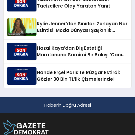
Tacizcilere Olay Yaratan Yanıt
Kylie Jenner’dan Sınırları Zorlayan Nar
Esintisi: Moda Dünyası Şaşkınlık
İçinde!
Hazal Kaya’dan Diş Estetiği
Maratonuna Samimi Bir Bakış: ‘Canım
Çıktı!’
Hande Erçel Paris’te Rüzgar Estirdi:
Gözler 30 Bin TL’lik Çizmelerinde!
Haberin Doğru Adresi