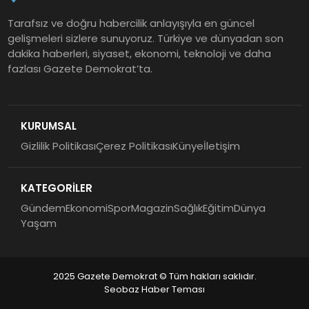
Tarafsız ve doğru habercilik anlayışıyla en güncel
gelişmeleri sizlere sunuyoruz. Türkiye ve dünyadan son
dakika haberleri, siyaset, ekonomi, teknoloji ve daha
fazlası Gazete Demokrat’ta.
KURUMSAL
Gizlilik Politikası
Çerez Politikası
Künye
İletişim
KATEGORİLER
Gündem
Ekonomi
Spor
Magazin
Sağlık
Eğitim
Dünya
Yaşam
2025 Gazete Demokrat © Tüm hakları saklıdır.
Seobaz Haber Teması