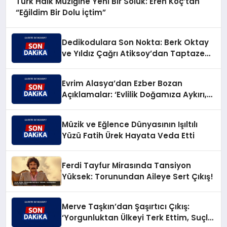
Türk Halk Müziğine Yeni Bir Soluk: Eren Koç’tan
“Eğildim Bir Dolu İçtim”
Dedikodulara Son Nokta: Berk Oktay
ve Yıldız Çağrı Atiksoy’dan Taptaze
Bir Aşk Karesi
Evrim Alasya’dan Ezber Bozan
Açıklamalar: ‘Evlilik Doğamıza Aykırı,
Çocuksa Büyük Sorumluluk!’
Müzik ve Eğlence Dünyasının Işıltılı
Yüzü Fatih Ürek Hayata Veda Etti
Ferdi Tayfur Mirasında Tansiyon
Yüksek: Torunundan Aileye Sert Çıkış!
Merve Taşkın’dan Şaşırtıcı Çıkış:
‘Yorgunluktan Ülkeyi Terk Ettim, Suçlu