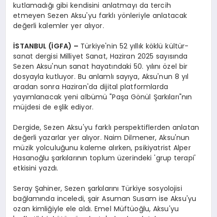
kutlamadığı gibi kendisini anlatmayı da tercih
etmeyen Sezen Aksu'yu farklı yönleriyle anlatacak
değerli kalemler yer alıyor.
İSTANBUL (İGFA) –
Türkiye'nin 52 yıllık köklü kültür-
sanat dergisi Milliyet Sanat, Haziran 2025 sayısında
Sezen Aksu'nun sanat hayatındaki 50. yılını özel bir
dosyayla kutluyor. Bu anlamlı sayıya, Aksu'nun 8 yıl
aradan sonra Haziran'da dijital platformlarda
yayımlanacak yeni albümü "Paşa Gönül Şarkıları"nın
müjdesi de eşlik ediyor.
Dergide, Sezen Aksu'yu farklı perspektiflerden anlatan
değerli yazarlar yer alıyor. Naim Dilmener, Aksu'nun
müzik yolculuğunu kaleme alırken, psikiyatrist Alper
Hasanoğlu şarkılarının toplum üzerindeki 'grup terapi'
etkisini yazdı.
Seray Şahiner, Sezen şarkılarını Türkiye sosyolojisi
bağlamında inceledi, şair Asuman Susam ise Aksu'yu
ozan kimliğiyle ele aldı. Emel Müftüoğlu, Aksu'yu