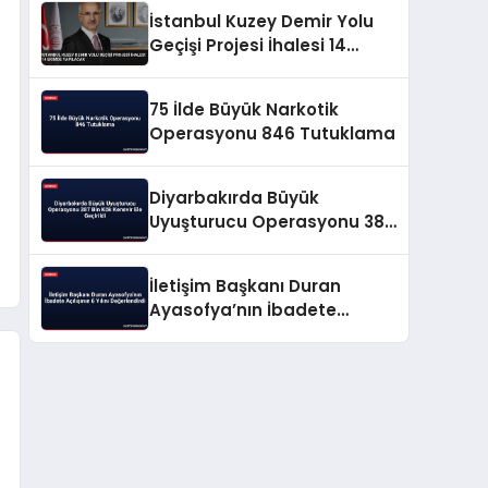
İstanbul Kuzey Demir Yolu
Geçişi Projesi İhalesi 14
Ekimde Yapılacak
75 İlde Büyük Narkotik
Operasyonu 846 Tutuklama
Diyarbakırda Büyük
Uyuşturucu Operasyonu 387
Bin Kök Kenevir Ele Geçirildi
İletişim Başkanı Duran
Ayasofya’nın İbadete
Açılışının 6 Yılını
Değerlendirdi