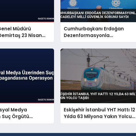
Genel Müdürü
Cumhurbaşkanı Erdoğan
emirtaş 23 Nisan
Dezenformasyonla
yınladı
Mücadeleyi Millî Güvenlik
Sorunu Saydı
osyal Medya
Eskişehir İstanbul YHT Hattı 12
n Suç Örgütü
Yılda 63 Milyona Yakın Yolcu
dasına Operasyon
Taşıdı