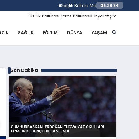
Sağlık Bakanı Memişoğlu Trabzon Şehir Has
06:28:35
Gizlilik Politikası
Çerez Politikası
Künye
İletişim
ZIN
SAĞLIK
EĞITIM
DÜNYA
YAŞAM
Son Dakika