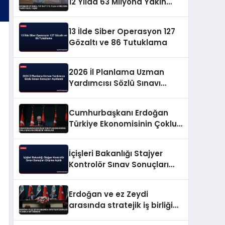
12 Yılda 63 Milyona Yakın
Yolcu Taşıdı
13 İlde Siber Operasyon 127
Gözaltı ve 86 Tutuklama
2026 İl Planlama Uzman
Yardımcısı Sözlü Sınavı
Sonuçları Açıklandı
Cumhurbaşkanı Erdoğan
Türkiye Ekonomisinin Çoklu
Şoklara Direncini Vurguladı
İçişleri Bakanlığı Stajyer
Kontrolör Sınav Sonuçları
Erişime Açıldı
Erdoğan ve ez Zeydi
arasında stratejik iş birliği
ve enerji mutabakatı