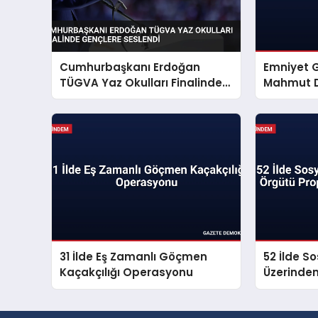
Cumhurbaşkanı Erdoğan
Emniyet 
TÜGVA Yaz Okulları Finalinde
Mahmut D
Gençlere Seslendi
Mesajı Ya
31 İlde Eş Zamanlı Göçmen
52 İlde S
Kaçakçılığı Operasyonu
Üzerinde
Propagan