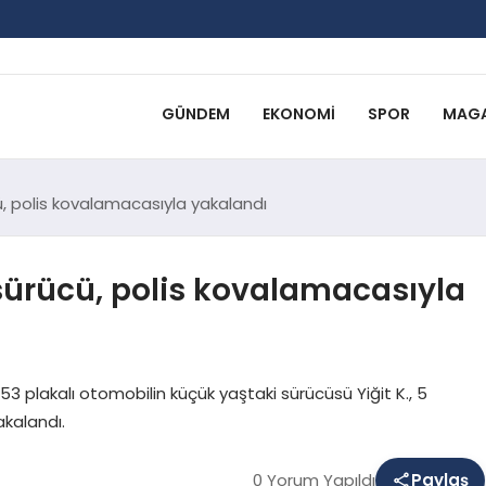
GÜNDEM
EKONOMI
SPOR
MAGA
, polis kovalamacasıyla yakalandı
sürücü, polis kovalamacasıyla
3 plakalı otomobilin küçük yaştaki sürücüsü Yiğit K., 5
kalandı.
0 Yorum Yapıldı
Paylaş