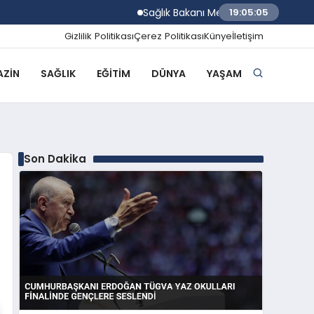
Sağlık Bakanı Memişoğlu Trabzon Şehir Ha
19:05:06
Gizlilik Politikası
Çerez Politikası
Künye
İletişim
ZIN
SAĞLIK
EĞITIM
DÜNYA
YAŞAM
Son Dakika