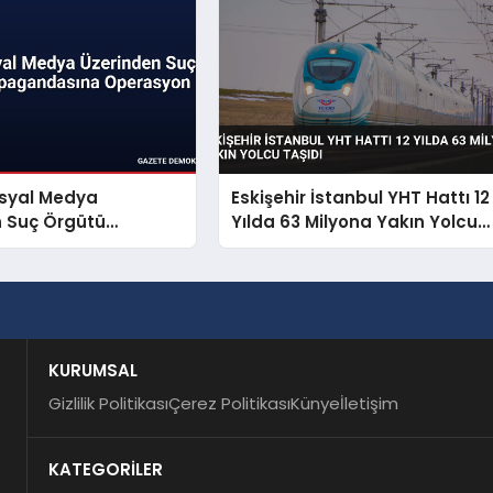
osyal Medya
Eskişehir İstanbul YHT Hattı 12
n Suç Örgütü
Yılda 63 Milyona Yakın Yolcu
dasına Operasyon
Taşıdı
KURUMSAL
Gizlilik Politikası
Çerez Politikası
Künye
İletişim
KATEGORİLER