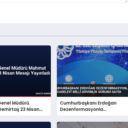
Genel Müdürü
Cumhurbaşkanı Erdoğan
emirtaş 23 Nisan
Dezenformasyonla
yınladı
Mücadeleyi Millî Güvenlik
Sorunu Saydı