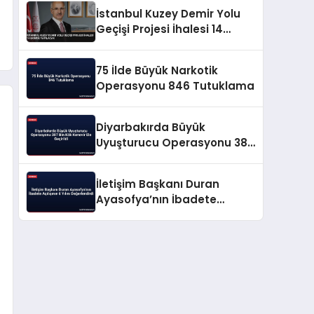
İstanbul Kuzey Demir Yolu
Geçişi Projesi İhalesi 14
Ekimde Yapılacak
75 İlde Büyük Narkotik
Operasyonu 846 Tutuklama
Diyarbakırda Büyük
Uyuşturucu Operasyonu 387
Bin Kök Kenevir Ele Geçirildi
İletişim Başkanı Duran
Ayasofya’nın İbadete
Açılışının 6 Yılını
Değerlendirdi