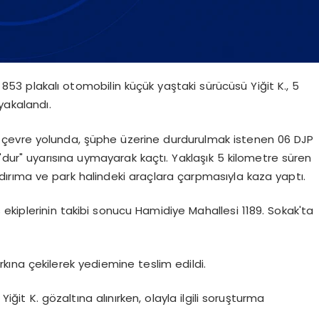
853 plakalı otomobilin küçük yaştaki sürücüsü Yiğit K., 5
yakalandı.
evre yolunda, şüphe üzerine durdurulmak istenen 06 DJP
n "dur" uyarısına uymayarak kaçtı. Yaklaşık 5 kilometre süren
rıma ve park halindeki araçlara çarpmasıyla kaza yaptı.
ekiplerinin takibi sonucu Hamidiye Mahallesi 1189. Sokak'ta
ına çekilerek yediemine teslim edildi.
ğit K. gözaltına alınırken, olayla ilgili soruşturma