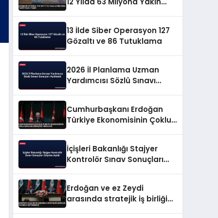
12 Yılda 63 Milyona Yakın
Yolcu Taşıdı
13 İlde Siber Operasyon 127
Gözaltı ve 86 Tutuklama
2026 İl Planlama Uzman
Yardımcısı Sözlü Sınavı
Sonuçları Açıklandı
Cumhurbaşkanı Erdoğan
Türkiye Ekonomisinin Çoklu
Şoklara Direncini Vurguladı
İçişleri Bakanlığı Stajyer
Kontrolör Sınav Sonuçları
Erişime Açıldı
Erdoğan ve ez Zeydi
arasında stratejik iş birliği
ve enerji mutabakatı