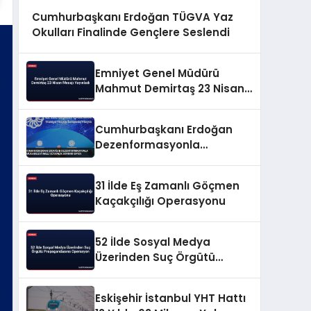
Cumhurbaşkanı Erdoğan TÜGVA Yaz
Okulları Finalinde Gençlere Seslendi
Emniyet Genel Müdürü
Mahmut Demirtaş 23 Nisan
Mesajı Yayınladı
Cumhurbaşkanı Erdoğan
Dezenformasyonla
Mücadeleyi Millî Güvenlik
Sorunu Saydı
31 İlde Eş Zamanlı Göçmen
Kaçakçılığı Operasyonu
52 İlde Sosyal Medya
Üzerinden Suç Örgütü
Propagandasına
Operasyon
Eskişehir İstanbul YHT Hattı