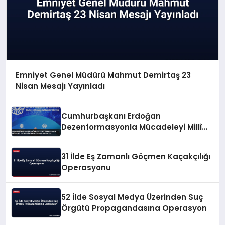
Emniyet Genel Müdürü Mahmut Demirtaş 23
Nisan Mesajı Yayınladı
Cumhurbaşkanı Erdoğan
Dezenformasyonla Mücadeleyi Millî
Güvenlik Sorunu Saydı
31 İlde Eş Zamanlı Göçmen Kaçakçılığı
Operasyonu
52 İlde Sosyal Medya Üzerinden Suç
Örgütü Propagandasına Operasyon