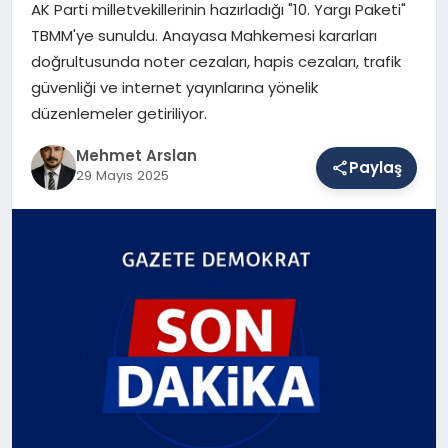
AK Parti milletvekillerinin hazırladığı "10. Yargı Paketi"
TBMM'ye sunuldu. Anayasa Mahkemesi kararları
doğrultusunda noter cezaları, hapis cezaları, trafik
SAĞLIK
güvenliği ve internet yayınlarına yönelik
düzenlemeler getiriliyor.
EĞITIM
Mehmet Arslan
Paylaş
29 Mayıs 2025
DÜNYA
YAŞAM