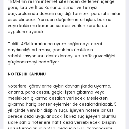
TBMM'nin resmi internet sitesinden derlenen içeriğe
göre, İcra ve İflas Kanunu: İstinaf ve temyiz
başvurularında davanın açıldığı tarihteki parasal sınırlar
esas alınacak. Yeniden değerleme artışları, bozma
veya kaldırma kararları sonrası verilen kararlarda
uygulanmayacak.
Teklif, AYM kararlarına uyum sağlamayı, cezai
caydırıcılığı artırmayı, çocuk hükümlülerin
rehabilitasyonunu desteklemeyi ve trafik güvenliğini
güçlendirmeyi hedefliyor.
NOTERLİK KANUNU
Noterlere, görevlerine aykırı davranışlarda uyarma,
kınama, para cezası, geçici işten çıkarma veya
meslekten çıkarma cezaları verilecek. Meslekten
çıkarma hariç benzer eylemler de cezalandırılacak. 5
yıl içinde yeni bir disiplin suçu işleyen notere bir üst
derece ceza uygulanacak. İlk kez suç işleyen olumlu
sicile sahip noterlere hafif ceza verilebilecek. Disiplin
soruşturmaları için 3 yıl, ceza için 5 yıl zamanaşımı