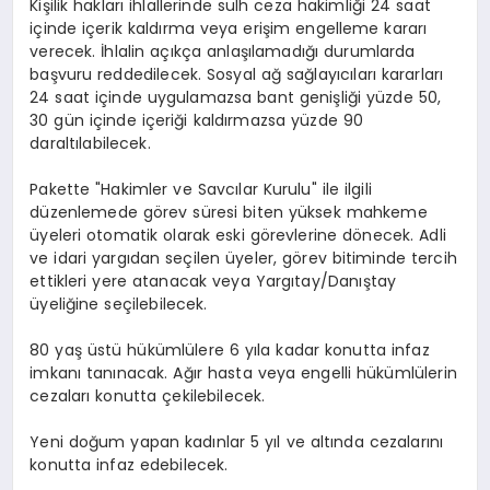
Kişilik hakları ihlallerinde sulh ceza hakimliği 24 saat
içinde içerik kaldırma veya erişim engelleme kararı
verecek. İhlalin açıkça anlaşılamadığı durumlarda
başvuru reddedilecek. Sosyal ağ sağlayıcıları kararları
24 saat içinde uygulamazsa bant genişliği yüzde 50,
30 gün içinde içeriği kaldırmazsa yüzde 90
daraltılabilecek.
Pakette "Hakimler ve Savcılar Kurulu" ile ilgili
düzenlemede görev süresi biten yüksek mahkeme
üyeleri otomatik olarak eski görevlerine dönecek. Adli
ve idari yargıdan seçilen üyeler, görev bitiminde tercih
ettikleri yere atanacak veya Yargıtay/Danıştay
üyeliğine seçilebilecek.
80 yaş üstü hükümlülere 6 yıla kadar konutta infaz
imkanı tanınacak. Ağır hasta veya engelli hükümlülerin
cezaları konutta çekilebilecek.
Yeni doğum yapan kadınlar 5 yıl ve altında cezalarını
konutta infaz edebilecek.