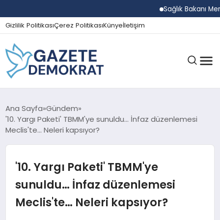
Sağlık Bakanı Memişoğ
Gizlilik Politikası
Çerez Politikası
Künye
İletişim
GÜNDEM
Ana Sayfa
Gündem
'10. Yargı Paketi' TBMM'ye sunuldu… İnfaz düzenlemesi
Meclis'te… Neleri kapsıyor?
EKONOMI
'10. Yargı Paketi' TBMM'ye
SPOR
sunuldu… İnfaz düzenlemesi
Meclis'te… Neleri kapsıyor?
MAGAZIN