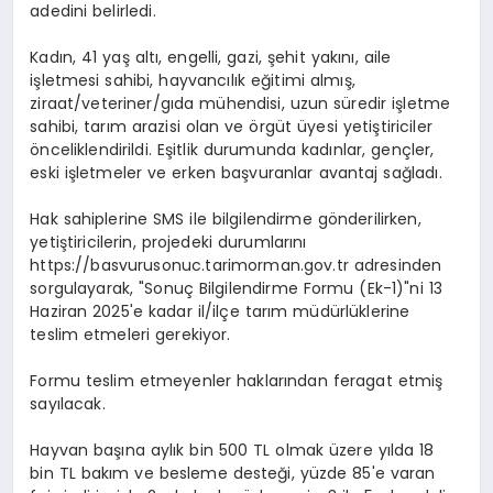
adedini belirledi.
Kadın, 41 yaş altı, engelli, gazi, şehit yakını, aile
işletmesi sahibi, hayvancılık eğitimi almış,
ziraat/veteriner/gıda mühendisi, uzun süredir işletme
sahibi, tarım arazisi olan ve örgüt üyesi yetiştiriciler
önceliklendirildi. Eşitlik durumunda kadınlar, gençler,
eski işletmeler ve erken başvuranlar avantaj sağladı.
Hak sahiplerine SMS ile bilgilendirme gönderilirken,
yetiştiricilerin, projedeki durumlarını
https://basvurusonuc.tarimorman.gov.tr adresinden
sorgulayarak, "Sonuç Bilgilendirme Formu (Ek-1)"ni 13
Haziran 2025'e kadar il/ilçe tarım müdürlüklerine
teslim etmeleri gerekiyor.
Formu teslim etmeyenler haklarından feragat etmiş
sayılacak.
Hayvan başına aylık bin 500 TL olmak üzere yılda 18
bin TL bakım ve besleme desteği, yüzde 85'e varan