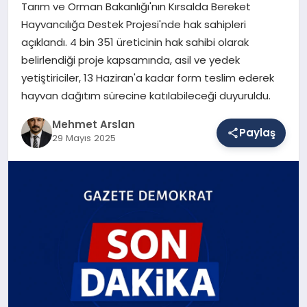
Tarım ve Orman Bakanlığı'nın Kırsalda Bereket
Hayvancılığa Destek Projesi'nde hak sahipleri
açıklandı. 4 bin 351 üreticinin hak sahibi olarak
SAĞLIK
belirlendiği proje kapsamında, asil ve yedek
yetiştiriciler, 13 Haziran'a kadar form teslim ederek
hayvan dağıtım sürecine katılabileceği duyuruldu.
EĞITIM
Mehmet Arslan
Paylaş
29 Mayıs 2025
DÜNYA
YAŞAM