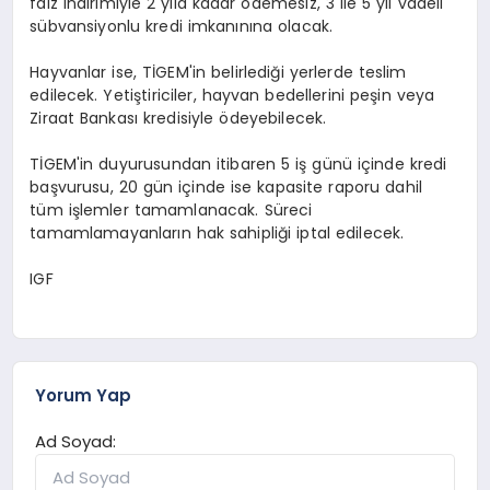
faiz indirimiyle 2 yıla kadar ödemesiz, 3 ile 5 yıl vadeli
sübvansiyonlu kredi imkanınına olacak.
Hayvanlar ise, TİGEM'in belirlediği yerlerde teslim
edilecek. Yetiştiriciler, hayvan bedellerini peşin veya
Ziraat Bankası kredisiyle ödeyebilecek.
TİGEM'in duyurusundan itibaren 5 iş günü içinde kredi
başvurusu, 20 gün içinde ise kapasite raporu dahil
tüm işlemler tamamlanacak. Süreci
tamamlamayanların hak sahipliği iptal edilecek.
IGF
Yorum Yap
Ad Soyad: