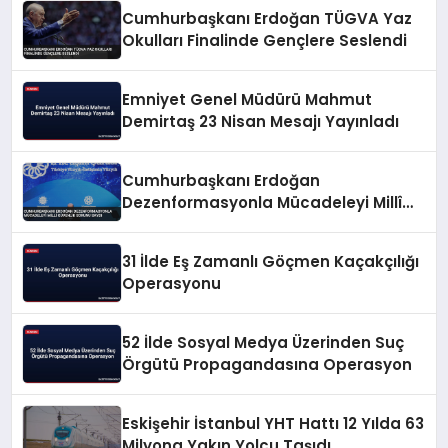
Cumhurbaşkanı Erdoğan TÜGVA Yaz
Okulları Finalinde Gençlere Seslendi
Emniyet Genel Müdürü Mahmut
Demirtaş 23 Nisan Mesajı Yayınladı
Cumhurbaşkanı Erdoğan
Dezenformasyonla Mücadeleyi Millî
Güvenlik Sorunu Saydı
31 İlde Eş Zamanlı Göçmen Kaçakçılığı
Operasyonu
52 İlde Sosyal Medya Üzerinden Suç
Örgütü Propagandasına Operasyon
Eskişehir İstanbul YHT Hattı 12 Yılda 63
Milyona Yakın Yolcu Taşıdı