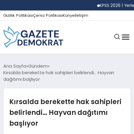
KPSS 2026 1 Yerleşti
Gizlilik Politikası
Çerez Politikası
Künye
İletişim
GÜNDEM
Ana Sayfa
Gündem
Kırsalda berekette hak sahipleri belirlendi… Hayvan
dağıtımı başlıyor
EKONOMI
Kırsalda berekette hak sahipleri
SPOR
belirlendi… Hayvan dağıtımı
başlıyor
MAGAZIN