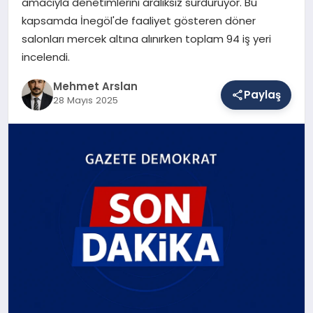
amacıyla denetimlerini aralıksız sürdürüyor. Bu
kapsamda İnegöl'de faaliyet gösteren döner
salonları mercek altına alınırken toplam 94 iş yeri
SAĞLIK
incelendi.
Mehmet Arslan
Paylaş
EĞITIM
28 Mayıs 2025
DÜNYA
YAŞAM