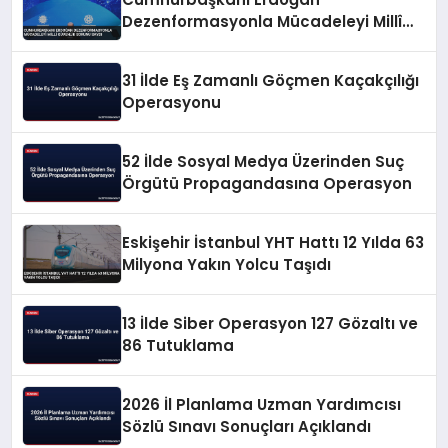
Dezenformasyonla Mücadeleyi Millî
Güvenlik Sorunu Saydı
31 İlde Eş Zamanlı Göçmen Kaçakçılığı
Operasyonu
52 İlde Sosyal Medya Üzerinden Suç
Örgütü Propagandasına Operasyon
Eskişehir İstanbul YHT Hattı 12 Yılda 63
Milyona Yakın Yolcu Taşıdı
13 İlde Siber Operasyon 127 Gözaltı ve
86 Tutuklama
2026 İl Planlama Uzman Yardımcısı
Sözlü Sınavı Sonuçları Açıklandı