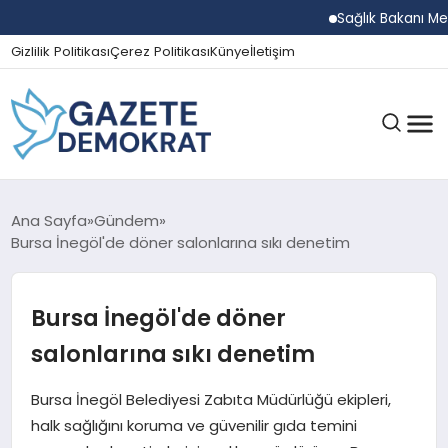
Sağlık Bakanı Memişoğ
Gizlilik Politikası
Çerez Politikası
Künye
İletişim
GÜNDEM
Ana Sayfa
Gündem
Bursa İnegöl'de döner salonlarına sıkı denetim
EKONOMI
Bursa İnegöl'de döner
salonlarına sıkı denetim
SPOR
Bursa İnegöl Belediyesi Zabıta Müdürlüğü ekipleri,
halk sağlığını koruma ve güvenilir gıda temini
MAGAZIN