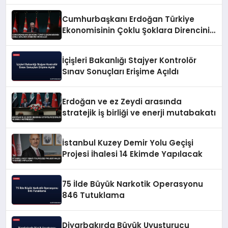
Cumhurbaşkanı Erdoğan Türkiye
Ekonomisinin Çoklu Şoklara Direncini
Vurguladı
İçişleri Bakanlığı Stajyer Kontrolör
Sınav Sonuçları Erişime Açıldı
Erdoğan ve ez Zeydi arasında
stratejik iş birliği ve enerji mutabakatı
İstanbul Kuzey Demir Yolu Geçişi
Projesi İhalesi 14 Ekimde Yapılacak
75 İlde Büyük Narkotik Operasyonu
846 Tutuklama
Diyarbakırda Büyük Uyuşturucu