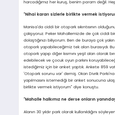
harcadığımız her kuruş, benim param değil. Hepi
"Nihai kararı sizlerle birlikte vermek istiyor
Manisa'da ciddi bir otopark sıkıntısının olduğu
çalışıyoruz. Peker Mahallemizde de çok ciddi bir
dolaştığınızı biliyorum. Ben de buraya çok yak
otopark yapabileceğimiz tek alan burasıydı. Bu
otopark yapıp diğer kısmını yeşil alan olarak b
edebilecek ve çocuk oyun parkını koruyabilece
istediğimiz için bir anket yaptık. Ankete 859 v
'Otopark sorunu var' demiş. Okan Divrik Parkı'
yapılmasını istemediği bir anket sonucuna ulaşt
birlikte vermek istiyorum" diye konuştu.
"Mahalle halkımız ne derse onların yanınday
Alanın 30 yıldır park olarak kullanıldığını söyle