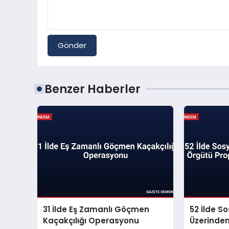
Gönder
Benzer Haberler
31 İlde Eş Zamanlı Göçmen
52 İlde S
Kaçakçılığı Operasyonu
Üzerinde