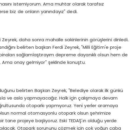
masını istemiyorum. Ama muhtar olarak tarafsız
se biz de onların yanındayız" dedi.
Zeyrek, daha sonra mahalle sakinlerinin görüşlerini dinledi.
dığını belirten başkan Ferdi Zeyrek, "Milli Eğitim'e proje
hem binaları sağlamlaştırayım depreme dayanıklı olsun hem de
r. Ama onay gelmiyor" şeklinde konuştu.
duğunu belirten Başkan Zeyrek, "Belediye olarak ilk günkü
 asla ve asla yapmayacağız. Halk için çalışmaya devam
doğrultusunda otoparkı yapmıyoruz. Yeni yerler aramaya
olsun normal otomasyonlu otopark olsun şehrimize
 tane projeye başlıyoruz. Eski TEDAŞ'ın olduğu yerde
yapılacak. Otopark sorununu çözmek için çok yoğun çaba