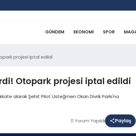
GÜNDEM
EKONOMI
SPOR
MAGA
opark projesi iptal edildi
di! Otopark projesi iptal edildi
ikkate alarak Şehit Pilot Üsteğmen Okan Divrik Parkı'na
0 Yorum Yapıldı
Paylaş