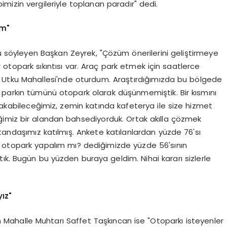
mizin vergileriyle toplanan paradır" dedi.
um"
nu söyleyen Başkan Zeyrek, "Çözüm önerilerini geliştirmeye
 otopark sıkıntısı var. Araç park etmek için saatlerce
ın Utku Mahallesi'nde oturdum. Araştırdığımızda bu bölgede
 parkın tümünü otopark olarak düşünmemiştik. Bir kısmını
ırakabileceğimiz, zemin katında kafeterya ile size hizmet
ğimiz bir alandan bahsediyorduk. Ortak akılla çözmek
atandaşımız katılmış. Ankete katılanlardan yüzde 76'sı
na otopark yapalım mı? dediğimizde yüzde 56'sının
ık. Bugün bu yüzden buraya geldim. Nihai kararı sizlerle
ız"
yen Mahalle Muhtarı Saffet Taşkıncan ise "Otoparkı isteyenler