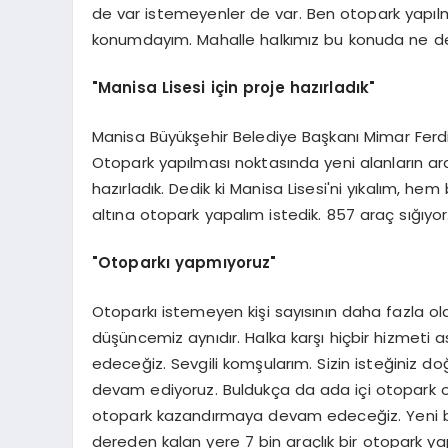
de var istemeyenler de var. Ben otopark yapıl
konumdayım. Mahalle halkımız bu konuda ne der
"Manisa Lisesi için proje hazırladık"
Manisa Büyükşehir Belediye Başkanı Mimar Ferdi 
Otopark yapılması noktasında yeni alanların aran
hazırladık. Dedik ki Manisa Lisesi'ni yıkalım, 
altına otopark yapalım istedik. 857 araç sığıyo
"Otoparkı yapmıyoruz"
Otoparkı istemeyen kişi sayısının daha fazla ol
düşüncemiz aynıdır. Halka karşı hiçbir hizmeti
edeceğiz. Sevgili komşularım. Sizin isteğiniz 
devam ediyoruz. Buldukça da ada içi otopark 
otopark kazandırmaya devam edeceğiz. Yeni bir
dereden kalan yere 7 bin araçlık bir otopark 