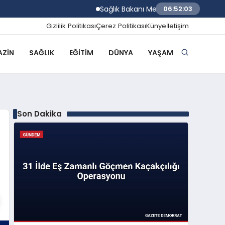
Sağlık Bakanı Memişoğlu Rize Şehir Hasta
06:52:04
Gizlilik Politikası
Çerez Politikası
Künye
İletişim
ZIN
SAĞLIK
EĞITIM
DÜNYA
YAŞAM
Son Dakika