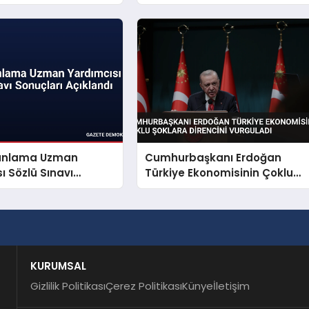
dasına Operasyon
Taşıdı
Planlama Uzman
Cumhurbaşkanı Erdoğan
ı Sözlü Sınavı
Türkiye Ekonomisinin Çoklu
 Açıklandı
Şoklara Direncini Vurguladı
KURUMSAL
Gizlilik Politikası
Çerez Politikası
Künye
İletişim