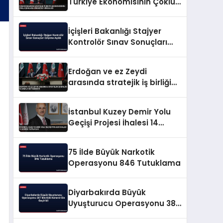
Türkiye Ekonomisinin Çoklu
Şoklara Direncini Vurguladı
İçişleri Bakanlığı Stajyer
Kontrolör Sınav Sonuçları
Erişime Açıldı
Erdoğan ve ez Zeydi
arasında stratejik iş birliği
ve enerji mutabakatı
İstanbul Kuzey Demir Yolu
Geçişi Projesi İhalesi 14
Ekimde Yapılacak
75 İlde Büyük Narkotik
Operasyonu 846 Tutuklama
Diyarbakırda Büyük
Uyuşturucu Operasyonu 387
Bin Kök Kenevir Ele Geçirildi