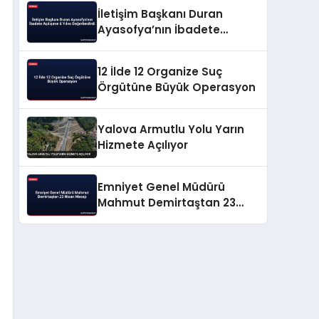
İletişim Başkanı Duran
Ayasofya’nın İbadete
Açılışının 6 Yılını
Değerlendirdi
12 İlde 12 Organize Suç
Örgütüne Büyük Operasyon
Yalova Armutlu Yolu Yarın
Hizmete Açılıyor
Emniyet Genel Müdürü
Mahmut Demirtaştan 23
Nisan Mesajı