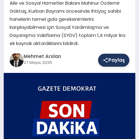
Aile ve Sosyal Hizmetler Bakanı Mahinur Özdemir
Göktaş, Kurban Bayramı öncesinde ihtiyaç sahibi
hanelerin temel gıda gereksinimlerini
SAĞLIK
karşılayabilmesi için Sosyal Yardımlaşma ve
Dayanışma Vakıflarına (SYDV) toplam 1,4 milyar lira
ek kaynak aktardıklarını bildirdi.
EĞITIM
Mehmet Arslan
Paylaş
27 Mayıs 2025
DÜNYA
YAŞAM