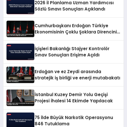
2026 İl Planlama Uzman Yardımcısı
Sözlü Sınavı Sonuçları Açıklandı
Cumhurbaşkanı Erdoğan Türkiye
Ekonomisinin Çoklu Şoklara Direncini
Vurguladı
İçişleri Bakanlığı Stajyer Kontrolör
Sınav Sonuçları Erişime Açıldı
Erdoğan ve ez Zeydi arasında
stratejik iş birliği ve enerji mutabakatı
İstanbul Kuzey Demir Yolu Geçişi
Projesi İhalesi 14 Ekimde Yapılacak
75 İlde Büyük Narkotik Operasyonu
846 Tutuklama