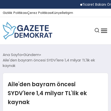
Ticaret Bakanı Ömer B
Gizlilik Politikası
Çerez Politikası
Künye
İletişim
GÜNDEM
Ana Sayfa
Gündem
Aile'den bayram öncesi SYDV'lere 1,4 milyar TL'lik ek
kaynak
EKONOMI
Aile'den bayram öncesi
SPOR
SYDV'lere 1,4 milyar TL'lik ek
kaynak
MAGAZIN