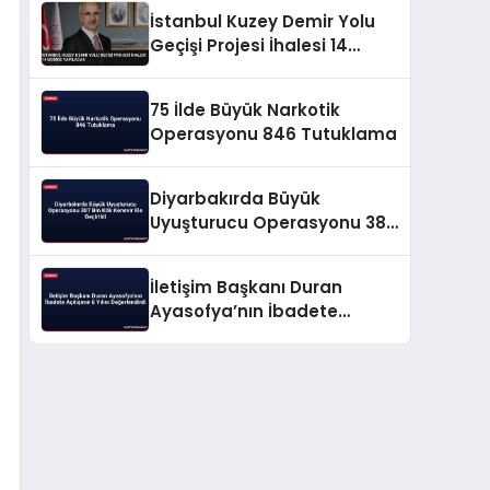
İstanbul Kuzey Demir Yolu
Geçişi Projesi İhalesi 14
Ekimde Yapılacak
75 İlde Büyük Narkotik
Operasyonu 846 Tutuklama
Diyarbakırda Büyük
Uyuşturucu Operasyonu 387
Bin Kök Kenevir Ele Geçirildi
İletişim Başkanı Duran
Ayasofya’nın İbadete
Açılışının 6 Yılını
Değerlendirdi