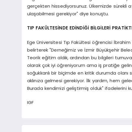
gerçekten hissediyorsunuz. Ülkemizde sürekli af
ulaşabilmesi gerekiyor" diye konuştu.
TIP FAKÜLTESİNDE EDİNDİĞİ BİLGİLERİ PRATİKT
Ege Üniversitesi Tıp Fakültesi öğrencisi İbrah
belirterek "Derneğimiz ve İzmir Büyükşehir Beled
Teorik eğitim aldık, ardından bu bilgileri turnuva
olarak çok iyi öğreniyorum ama iş pratiğe gelinc
soğukkanlı bir biçimde en kritik durumda olanı 
aklınıza gelmesi gerekiyor. İlk yardım, hem g
Burada kendimizi geliştirmiş olduk" ifadelerini ku
IGF