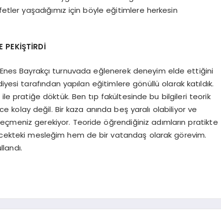
etler yaşadığımız için böyle eğitimlere herkesin
E PEKİŞTİRDİ
im Enes Bayrakçı turnuvada eğlenerek deneyim elde ettiğini
iyesi tarafından yapılan eğitimlere gönüllü olarak katıldık.
 ile pratiğe döktük. Ben tıp fakültesinde bu bilgileri teorik
e kolay değil. Bir kaza anında beş yaralı olabiliyor ve
seçmeniz gerekiyor. Teoride öğrendiğiniz adımların pratikte
elecekteki mesleğim hem de bir vatandaş olarak görevim.
llandı.