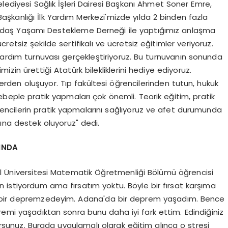
elediyesi Sağlık İşleri Dairesi Başkanı Ahmet Soner Emre,
i Başkanlığı İlk Yardım Merkezi'mizde yılda 2 binden fazla
. Çağdaş Yaşamı Destekleme Derneği ile yaptığımız anlaşma
tsiz şekilde sertifikalı ve ücretsiz eğitimler veriyoruz.
yardım turnuvası gerçekleştiriyoruz. Bu turnuvanın sonunda
zin ürettiği Atatürk bilekliklerini hediye ediyoruz.
ilerden oluşuyor. Tıp fakültesi öğrencilerinden tutun, hukuk
sebeple pratik yapmaları çok önemli. Teorik eğitim, pratik
ğrencilerin pratik yapmalarını sağlıyoruz ve afet durumunda
ına destek oluyoruz" dedi.
INDA
ül Üniversitesi Matematik Öğretmenliği Bölümü öğrencisi
an istiyordum ama fırsatım yoktu. Böyle bir fırsat karşıma
a bir depremzedeyim. Adana'da bir deprem yaşadım. Bence
remi yaşadıktan sonra bunu daha iyi fark ettim. Edindiğiniz
rsunuz. Burada uygulamalı olarak eğitim alınca o stresi