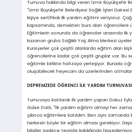
Turnuva hakkında bilgi veren İzmir Büyükşehir B
"İzmir Büyükşehir Belediyesi Sağlık İşleri Daires
kişiye sertifikalı ilk yardım eğitimi veriyoruz
kapsamında, dernekten burs alan öğrencilere ücre
Eğitimlerin sonunda da öğrenciler arasında ilk 
kazanan gruba Sağlıklı Yaş Alma Merkezi üyelerimi
Kursiyerler çok çeşitli alanlarda eğitim alan kiş
öğrencilerine kadar çok çeşitli gruplar var. Bu 
eğitimle birlikte hafızaya yerleşiyor. Burada ö
oluşabilecek heyecanı da üzerlerinden atmalar
DEPREMZEDE ÖĞRENCİ İLK YARDIM TURNUVAS
Turnuvaya katılarak ilk yardım yapan Dokuz Eyl
Gülse Datlı, "İlk yardım eğitimi almayı her zam
çıkınca eğitimlere katıldım. Ben aynı zamand
herkesin böyle bir eğitim alması gerekiyor. Dep
bilgiler sadece teoride kaldığında hissedemiyo