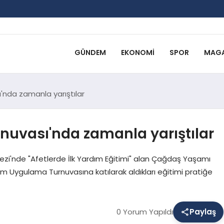
GÜNDEM
EKONOMI
SPOR
MAGA
'nda zamanla yarıştılar
nuvası'nda zamanla yarıştılar
kezi'nde "Afetlerde İlk Yardım Eğitimi" alan Çağdaş Yaşamı
ım Uygulama Turnuvasına katılarak aldıkları eğitimi pratiğe
0 Yorum Yapıldı
Paylaş