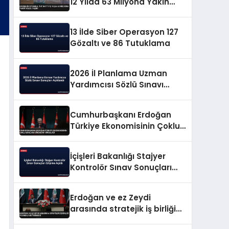
12 Yılda 63 Milyona Yakın
Yolcu Taşıdı
13 İlde Siber Operasyon 127
Gözaltı ve 86 Tutuklama
2026 İl Planlama Uzman
Yardımcısı Sözlü Sınavı
Sonuçları Açıklandı
Cumhurbaşkanı Erdoğan
Türkiye Ekonomisinin Çoklu
Şoklara Direncini Vurguladı
İçişleri Bakanlığı Stajyer
Kontrolör Sınav Sonuçları
Erişime Açıldı
Erdoğan ve ez Zeydi
arasında stratejik iş birliği
ve enerji mutabakatı