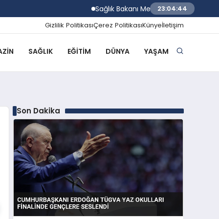
Sağlık Bakanı Memişoğlu Trabzon Şehir Hasta
23:04:45
Gizlilik Politikası
Çerez Politikası
Künye
İletişim
ZIN
SAĞLIK
EĞITIM
DÜNYA
YAŞAM
Son Dakika