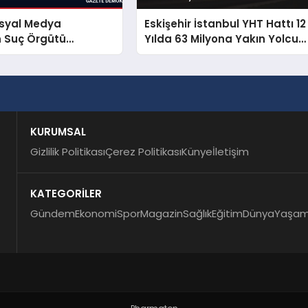
osyal Medya
Eskişehir İstanbul YHT Hattı 12
n Suç Örgütü
Yılda 63 Milyona Yakın Yolcu
dasına Operasyon
Taşıdı
KURUMSAL
Gizlilik Politikası
Çerez Politikası
Künye
İletişim
KATEGORİLER
Gündem
Ekonomi
Spor
Magazin
Sağlık
Eğitim
Dünya
Yaşa