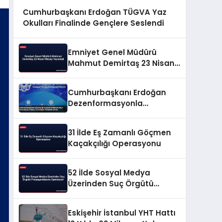
Cumhurbaşkanı Erdoğan TÜGVA Yaz
Okulları Finalinde Gençlere Seslendi
Emniyet Genel Müdürü
Mahmut Demirtaş 23 Nisan
Mesajı Yayınladı
Cumhurbaşkanı Erdoğan
Dezenformasyonla
Mücadeleyi Millî Güvenlik
Sorunu Saydı
31 İlde Eş Zamanlı Göçmen
Kaçakçılığı Operasyonu
52 İlde Sosyal Medya
Üzerinden Suç Örgütü
Propagandasına
Operasyon
Eskişehir İstanbul YHT Hattı