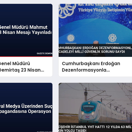
Genel Müdürü
Cumhurbaşkanı Erdoğan
emirtaş 23 Nisan
Dezenformasyonla
yınladı
Mücadeleyi Millî Güvenlik
Sorunu Saydı