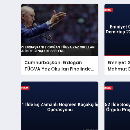
Cumhurbaşkanı Erdoğan
Emniyet 
TÜGVA Yaz Okulları Finalinde
Mahmut D
Gençlere Seslendi
Mesajı Ya