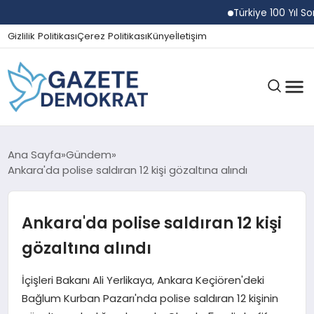
Türkiye 100 Yıl Sonra
Gizlilik Politikası
Çerez Politikası
Künye
İletişim
GÜNDEM
Ana Sayfa
Gündem
Ankara'da polise saldıran 12 kişi gözaltına alındı
EKONOMI
Ankara'da polise saldıran 12 kişi
gözaltına alındı
SPOR
İçişleri Bakanı Ali Yerlikaya, Ankara Keçiören'deki
Bağlum Kurban Pazarı'nda polise saldıran 12 kişinin
MAGAZIN