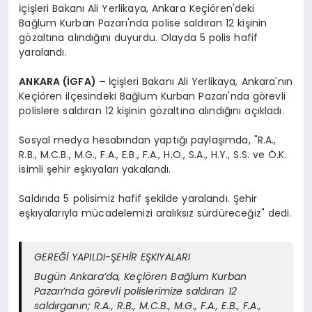
İçişleri Bakanı Ali Yerlikaya, Ankara Keçiören'deki
Bağlum Kurban Pazarı'nda polise saldıran 12 kişinin
gözaltına alındığını duyurdu. Olayda 5 polis hafif
yaralandı.
ANKARA (İGFA) –
İçişleri Bakanı Ali Yerlikaya, Ankara'nın
Keçiören ilçesindeki Bağlum Kurban Pazarı'nda görevli
polislere saldıran 12 kişinin gözaltına alındığını açıkladı.
Sosyal medya hesabından yaptığı paylaşımda, "R.A.,
R.B., M.C.B., M.G., F.A., E.B., F.A., H.O., S.A., H.Y., S.S. ve Ö.K.
isimli şehir eşkıyaları yakalandı.
Saldırıda 5 polisimiz hafif şekilde yaralandı. Şehir
eşkıyalarıyla mücadelemizi aralıksız sürdüreceğiz" dedi.
GEREĞİ YAPILDI-ŞEHİR EŞKIYALARI
Bugün Ankara’da, Keçiören Bağlum Kurban
Pazarı’nda görevli polislerimize saldıran 12
saldırganın; R.A., R.B., M.C.B., M.G., F.A., E.B., F.A.,