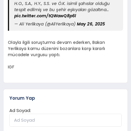
H.O., S.A., H.Y., S.S. ve Ö.K. isimli şahıslar olduğu
tespit edilmiş ve bu şehir eşkıyaları gözaltına…
pic.twitter.com/tQWawQ8p6l
— Ali Yerlikaya (@AliYerlikaya)
May 26, 2025
Olayla ilgili soruşturma devam ederken, Bakan
Yerlikaya kamu düzenini bozanlara karşı kararlı
mücadele vurgusu yaptı.
IGF
Yorum Yap
Ad Soyad: