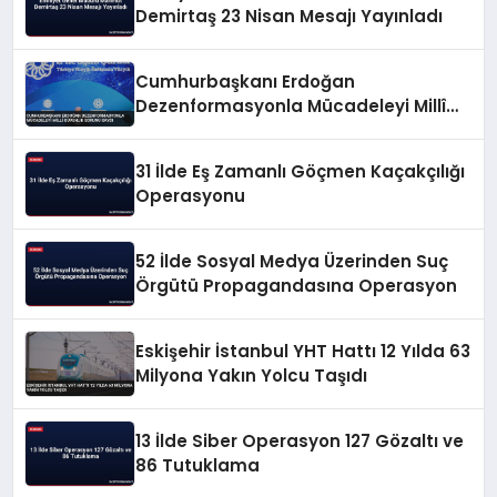
Demirtaş 23 Nisan Mesajı Yayınladı
Cumhurbaşkanı Erdoğan
Dezenformasyonla Mücadeleyi Millî
Güvenlik Sorunu Saydı
31 İlde Eş Zamanlı Göçmen Kaçakçılığı
Operasyonu
52 İlde Sosyal Medya Üzerinden Suç
Örgütü Propagandasına Operasyon
Eskişehir İstanbul YHT Hattı 12 Yılda 63
Milyona Yakın Yolcu Taşıdı
13 İlde Siber Operasyon 127 Gözaltı ve
86 Tutuklama