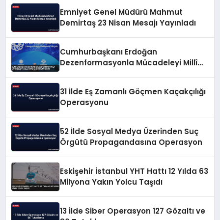
Emniyet Genel Müdürü Mahmut
Demirtaş 23 Nisan Mesajı Yayınladı
Cumhurbaşkanı Erdoğan
Dezenformasyonla Mücadeleyi Millî
Güvenlik Sorunu Saydı
31 İlde Eş Zamanlı Göçmen Kaçakçılığı
Operasyonu
52 İlde Sosyal Medya Üzerinden Suç
Örgütü Propagandasına Operasyon
Eskişehir İstanbul YHT Hattı 12 Yılda 63
Milyona Yakın Yolcu Taşıdı
13 İlde Siber Operasyon 127 Gözaltı ve