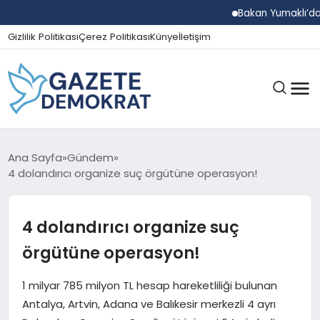
Bakan Yumaklı’dan Beş 
Gizlilik Politikası
Çerez Politikası
Künye
İletişim
GÜNDEM
Ana Sayfa
Gündem
4 dolandırıcı organize suç örgütüne operasyon!
EKONOMI
4 dolandırıcı organize suç
örgütüne operasyon!
SPOR
1 milyar 785 milyon TL hesap hareketliliği bulunan
Antalya, Artvin, Adana ve Balıkesir merkezli 4 ayrı
MAGAZIN