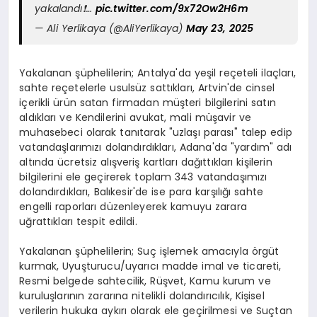
yakalandı❗️…
pic.twitter.com/9x72Ow2H6m
— Ali Yerlikaya (@AliYerlikaya)
May 23, 2025
Yakalanan şüphelilerin; Antalya'da yeşil reçeteli ilaçları,
sahte reçetelerle usulsüz sattıkları, Artvin'de cinsel
içerikli ürün satan firmadan müşteri bilgilerini satın
aldıkları ve Kendilerini avukat, mali müşavir ve
muhasebeci olarak tanıtarak "uzlaşı parası" talep edip
vatandaşlarımızı dolandırdıkları, Adana'da "yardım" adı
altında ücretsiz alışveriş kartları dağıttıkları kişilerin
bilgilerini ele geçirerek toplam 343 vatandaşımızı
dolandırdıkları, Balıkesir'de ise para karşılığı sahte
engelli raporları düzenleyerek kamuyu zarara
uğrattıkları tespit edildi.
Yakalanan şüphelilerin; Suç işlemek amacıyla örgüt
kurmak, Uyuşturucu/uyarıcı madde imal ve ticareti,
Resmi belgede sahtecilik, Rüşvet, Kamu kurum ve
kuruluşlarının zararına nitelikli dolandırıcılık, Kişisel
verilerin hukuka aykırı olarak ele geçirilmesi ve Suçtan