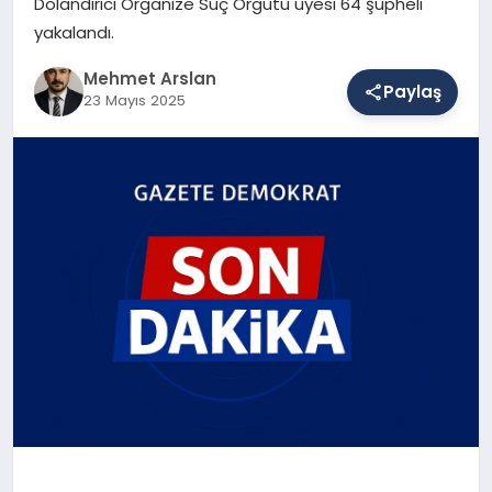
Dolandırıcı Organize Suç Örgütü üyesi 64 şüpheli
yakalandı.
SAĞLIK
Mehmet Arslan
Paylaş
23 Mayıs 2025
EĞITIM
DÜNYA
YAŞAM