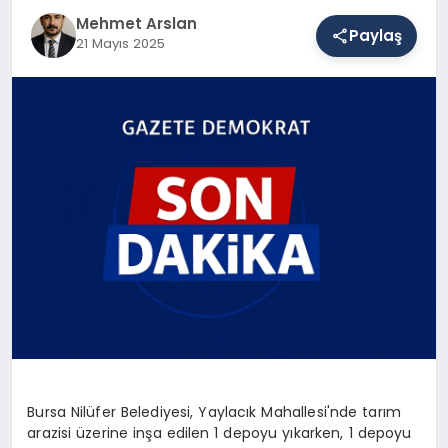
Mehmet Arslan
Paylaş
21 Mayıs 2025
SAĞLIK
EĞITIM
DÜNYA
YAŞAM
Bursa Nilüfer Belediyesi, Yaylacık Mahallesi'nde tarım
arazisi üzerine inşa edilen 1 depoyu yıkarken, 1 depoyu