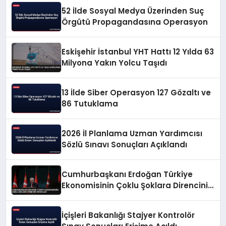
52 İlde Sosyal Medya Üzerinden Suç
Örgütü Propagandasına Operasyon
Eskişehir İstanbul YHT Hattı 12 Yılda 63
Milyona Yakın Yolcu Taşıdı
13 İlde Siber Operasyon 127 Gözaltı ve
86 Tutuklama
2026 İl Planlama Uzman Yardımcısı
Sözlü Sınavı Sonuçları Açıklandı
Cumhurbaşkanı Erdoğan Türkiye
Ekonomisinin Çoklu Şoklara Direncini
Vurguladı
İçişleri Bakanlığı Stajyer Kontrolör