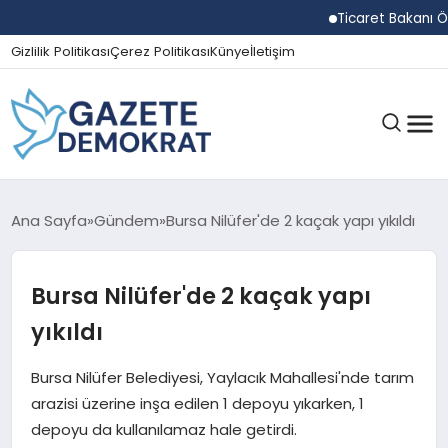
Ticaret Bakanı Ömer 
Gizlilik Politikası
Çerez Politikası
Künye
İletişim
GÜNDEM
Ana Sayfa
Gündem
Bursa Nilüfer'de 2 kaçak yapı yıkıldı
Bursa Nilüfer'de 2 kaçak yapı
EKONOMI
yıkıldı
SPOR
Bursa Nilüfer Belediyesi, Yaylacık Mahallesi'nde tarım
arazisi üzerine inşa edilen 1 depoyu yıkarken, 1
depoyu da kullanılamaz hale getirdi.
MAGAZIN