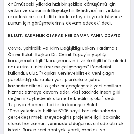
önümüzdeki yıllarda hızlı bir şekilde dönüşümü için
yetkin ve donanımlı Büyükşehir Belediyesi'nin yetkilisi
arkadaşlarımızla birlikte irade ortaya koymak istiyoruz.
Bunun için görüşmelerimiz devam edecek" dedi.
BULUT: BAKANLIK OLARAK HER ZAMAN YANINIZDAYIZ
Çevre, Şehircilik ve İklim Değişikliği Bakan Yardımcısı
Ömer Bulut, Başkan Dr. Cemil Tugay'ın yaptığı
konuşmayla ilgili "Konuşmanızın bizimle ilgili bölümlerini
not ettim. Onlar üzerine çalışacağım" ifadelerini
kullandı. Bulut, "Yapıları yenileyebilirsek, yeni çağın
gerektirdiği donatıları yeni planlarla o şehre
kazandırabilirsek, o şehirler gençleşerek yeni nesillere
hizmet etmeye devam eder. Aksi takdirde insan gibi
değerini kaybederek ölüme terk edilmiş olur" dedi.
Tugay'ın 6 önerisi hakkında konuşan Bulut,
"Tavsiyelerinizle birlikte 6306 sayılı kanunla sahada
gerçekleştirmek isteyeceğiniz projelerle ilgili bakanlık
olarak her zaman yanınızda olduğumuzu ifade etmek
isteriz. Bunun seni beni yok, yereli, merkezi ve