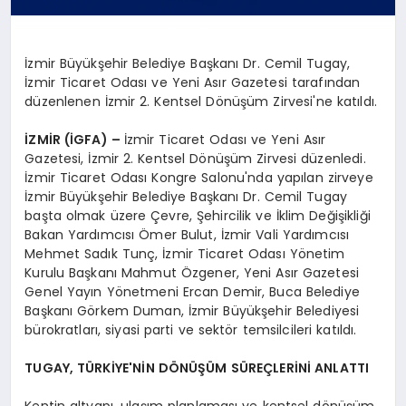
İzmir Büyükşehir Belediye Başkanı Dr. Cemil Tugay,
İzmir Ticaret Odası ve Yeni Asır Gazetesi tarafından
düzenlenen İzmir 2. Kentsel Dönüşüm Zirvesi'ne katıldı.
İZMİR (İGFA) –
İzmir Ticaret Odası ve Yeni Asır
Gazetesi, İzmir 2. Kentsel Dönüşüm Zirvesi düzenledi.
İzmir Ticaret Odası Kongre Salonu'nda yapılan zirveye
İzmir Büyükşehir Belediye Başkanı Dr. Cemil Tugay
başta olmak üzere Çevre, Şehircilik ve İklim Değişikliği
Bakan Yardımcısı Ömer Bulut, İzmir Vali Yardımcısı
Mehmet Sadık Tunç, İzmir Ticaret Odası Yönetim
Kurulu Başkanı Mahmut Özgener, Yeni Asır Gazetesi
Genel Yayın Yönetmeni Ercan Demir, Buca Belediye
Başkanı Görkem Duman, İzmir Büyükşehir Belediyesi
bürokratları, siyasi parti ve sektör temsilcileri katıldı.
TUGAY, TÜRKİYE'NİN DÖNÜŞÜM SÜREÇLERİNİ ANLATTI
Kentin altyapı, ulaşım planlaması ve kentsel dönüşüm