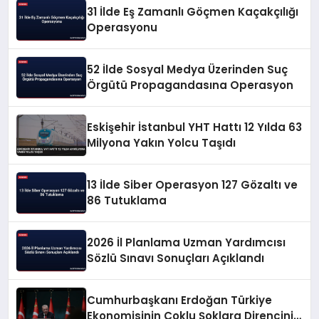
31 İlde Eş Zamanlı Göçmen Kaçakçılığı
Operasyonu
52 İlde Sosyal Medya Üzerinden Suç
Örgütü Propagandasına Operasyon
Eskişehir İstanbul YHT Hattı 12 Yılda 63
Milyona Yakın Yolcu Taşıdı
13 İlde Siber Operasyon 127 Gözaltı ve
86 Tutuklama
2026 İl Planlama Uzman Yardımcısı
Sözlü Sınavı Sonuçları Açıklandı
Cumhurbaşkanı Erdoğan Türkiye
Ekonomisinin Çoklu Şoklara Direncini