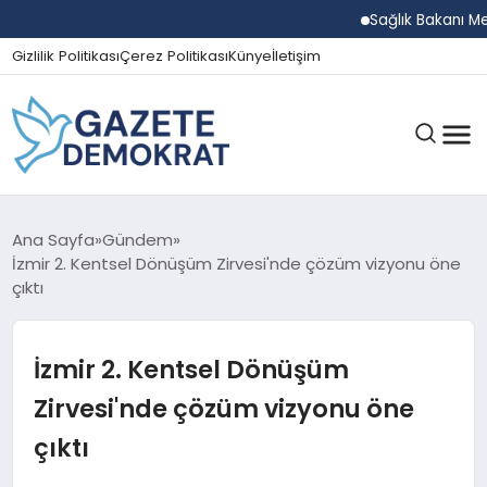
Sağlık Bakanı Memişoğl
Gizlilik Politikası
Çerez Politikası
Künye
İletişim
GÜNDEM
Ana Sayfa
Gündem
İzmir 2. Kentsel Dönüşüm Zirvesi'nde çözüm vizyonu öne
çıktı
EKONOMI
İzmir 2. Kentsel Dönüşüm
SPOR
Zirvesi'nde çözüm vizyonu öne
çıktı
MAGAZIN