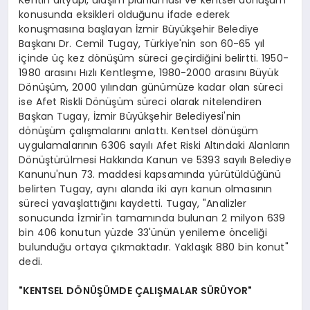
konusunda eksikleri olduğunu ifade ederek
konuşmasına başlayan İzmir Büyükşehir Belediye
Başkanı Dr. Cemil Tugay, Türkiye'nin son 60-65 yıl
içinde üç kez dönüşüm süreci geçirdiğini belirtti. 1950-
1980 arasını Hızlı Kentleşme, 1980-2000 arasını Büyük
Dönüşüm, 2000 yılından günümüze kadar olan süreci
ise Afet Riskli Dönüşüm süreci olarak nitelendiren
Başkan Tugay, İzmir Büyükşehir Belediyesi'nin
dönüşüm çalışmalarını anlattı. Kentsel dönüşüm
uygulamalarının 6306 sayılı Afet Riski Altındaki Alanların
Dönüştürülmesi Hakkında Kanun ve 5393 sayılı Belediye
Kanunu'nun 73. maddesi kapsamında yürütüldüğünü
belirten Tugay, aynı alanda iki ayrı kanun olmasının
süreci yavaşlattığını kaydetti. Tugay, "Analizler
sonucunda İzmir'in tamamında bulunan 2 milyon 639
bin 406 konutun yüzde 33'ünün yenileme önceliği
bulunduğu ortaya çıkmaktadır. Yaklaşık 880 bin konut"
dedi.
"KENTSEL DÖNÜŞÜMDE ÇALIŞMALAR SÜRÜYOR"