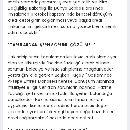
sahibi vatandaşlarımıza, Çevre Şehircilik ve İklim
Değişikliği Bakanlığı ile Dünya Bankası arasında
imzalanan protokol kapsamında kentsel dönüşüm
kredi desteğinin sağlanması veya başka kredi
imkanlarının geliştirilmesi sorunu çözecek en önemli
adım olacaktır."
"TAPULARDAKİ ŞERH SORUNU ÇÖZÜLMELİ"
Hak sahiplerinin tapularında kısıtlayıcı şerh olarak yer
alan ve ülkemizde "hazine fazlalığı" olarak bilinen
sorunun belediye ve hak sahiplerine mağduriyetler
yarattığını dile getiren Başkan Tugay, "Gaziemir'de
Aktepe Emrez Mahallesi Kentsel Dönüşüm Alanında
mülkiyetle ilgili yer alan sorunların başında 'Hazine
Fazlalığı' şerhi yer almaktadır. Bu şerhin bulunduğu
parsellerdeki Hazine adına tanımlanan hakların
uygulayıcı kamu idaresi adına harca esas değer
üzerinden yani emlak vergi beyan değeri üzerinden
devri sağlanmalıdır" şeklinde öneri getirdi.
"REZERV ALANLARIN BELEDİYEYE DEVRİ"