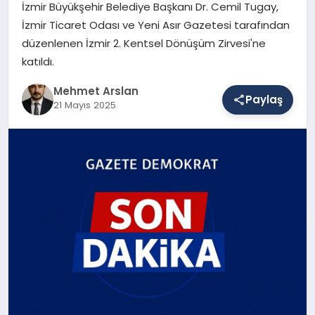
İzmir Büyükşehir Belediye Başkanı Dr. Cemil Tugay,
İzmir Ticaret Odası ve Yeni Asır Gazetesi tarafından
düzenlenen İzmir 2. Kentsel Dönüşüm Zirvesi'ne
SAĞLIK
katıldı.
Mehmet Arslan
EĞITIM
Paylaş
21 Mayıs 2025
DÜNYA
YAŞAM