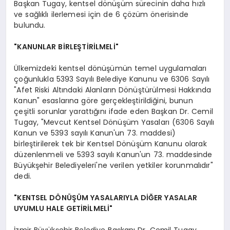
Başkan Tugay, kentsel dönüşüm sürecinin daha hızlı
ve sağlıklı ilerlemesi için de 6 çözüm önerisinde
bulundu.
"KANUNLAR BİRLEŞTİRİLMELİ"
Ülkemizdeki kentsel dönüşümün temel uygulamaları
çoğunlukla 5393 Sayılı Belediye Kanunu ve 6306 Sayılı
"Afet Riski Altındaki Alanların Dönüştürülmesi Hakkında
Kanun" esaslarına göre gerçekleştirildiğini, bunun
çeşitli sorunlar yarattığını ifade eden Başkan Dr. Cemil
Tugay, "Mevcut Kentsel Dönüşüm Yasaları (6306 Sayılı
Kanun ve 5393 sayılı Kanun'un 73. maddesi)
birleştirilerek tek bir Kentsel Dönüşüm Kanunu olarak
düzenlenmeli ve 5393 sayılı Kanun'un 73. maddesinde
Büyükşehir Belediyeleri'ne verilen yetkiler korunmalıdır"
dedi.
"KENTSEL DÖNÜŞÜM YASALARIYLA DİĞER YASALAR
UYUMLU HALE GETİRİLMELİ"
İzmir Büyükşehir Belediye Başkanı Dr. Cemil Tugay,