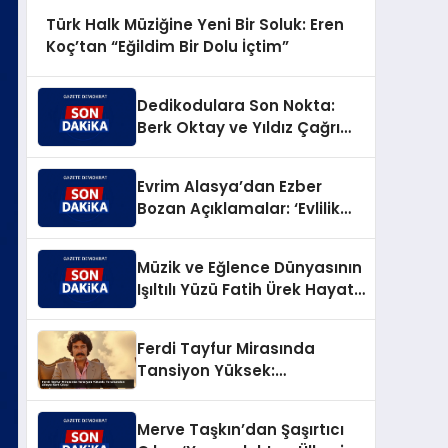
Türk Halk Müziğine Yeni Bir Soluk: Eren
Koç’tan “Eğildim Bir Dolu İçtim”
Dedikodulara Son Nokta:
Berk Oktay ve Yıldız Çağrı
Atiksoy’dan Taptaze Bir Aşk
Karesi
Evrim Alasya’dan Ezber
Bozan Açıklamalar: ‘Evlilik
Doğamıza Aykırı, Çocuksa
Büyük Sorumluluk!’
Müzik ve Eğlence Dünyasının
Işıltılı Yüzü Fatih Ürek Hayata
Veda Etti
Ferdi Tayfur Mirasında
Tansiyon Yüksek:
Torunundan Aileye Sert
Çıkış!
Merve Taşkın’dan Şaşırtıcı