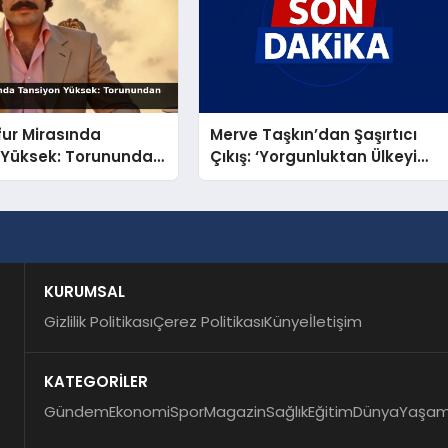
fur Mirasında
Merve Taşkın’dan Şaşırtıcı
 Yüksek: Torunundan
Çıkış: ‘Yorgunluktan Ülkeyi
t Çıkış!
Terk Ettim, Suçlu Değilim!’
KURUMSAL
Gizlilik Politikası
Çerez Politikası
Künye
İletişim
KATEGORİLER
Gündem
Ekonomi
Spor
Magazin
Sağlık
Eğitim
Dünya
Yaşa