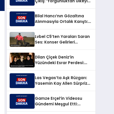
Çıkış: ‘Yorgunluktan Ülkeyi
Terk Ettim, Suçlu Değilim!’
Bilal Hancı’nın Gözaltına
Alınmasıyla Ortalık Karıştı:
Eski Eşi Esin Çepni’den Akıl
Almaz Çıkış!
Lvbel C5’ten Yaraları Saran
Ses: Konser Gelirleri
Depremzedelere Akacak
Dilan Çiçek Deniz’in
Yüzündeki Esrar Perdesi:
Dubai’deki Görünümü
Sosyal Medyayı Salladı!
Las Vegas’ta Aşk Rüzgarı:
Yasemin Kay Allen Sürpriz
Nikahla Evlendi!
Gamze Erçel’in Videosu
Gündemi Meşgul Etti:
Diksiyon Eleştirilerine Caner