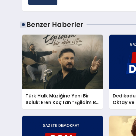
Benzer Haberler
Türk Halk Müziğine Yeni Bir
Dedikodul
Soluk: Eren Koç’tan “Eğildim Bir
Oktay ve 
Dolu İçtim”
Atiksoy’d
Karesi