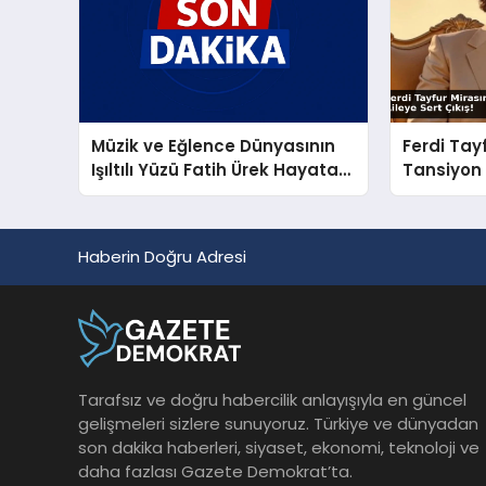
Müzik ve Eğlence Dünyasının
Ferdi Tay
Işıltılı Yüzü Fatih Ürek Hayata
Tansiyon
Veda Etti
Aileye Ser
Haberin Doğru Adresi
Tarafsız ve doğru habercilik anlayışıyla en güncel
gelişmeleri sizlere sunuyoruz. Türkiye ve dünyadan
son dakika haberleri, siyaset, ekonomi, teknoloji ve
daha fazlası Gazete Demokrat’ta.