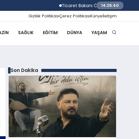
Ticaret Bakanı Ömer Bolat Temmuz ayı dış 
14:26:41
Gizlilik Politikası
Çerez Politikası
Künye
İletişim
ZIN
SAĞLIK
EĞITIM
DÜNYA
YAŞAM
Son Dakika