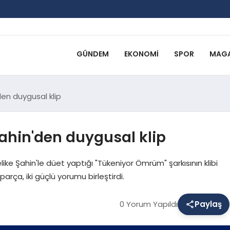
GÜNDEM
EKONOMI
SPOR
MAGA
en duygusal klip
hin'den duygusal klip
e Şahin'le düet yaptığı "Tükeniyor Ömrüm" şarkısının klibi
rça, iki güçlü yorumu birleştirdi.
0 Yorum Yapıldı
Paylaş