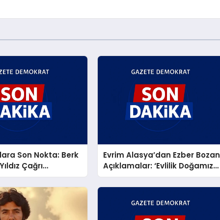
ara Son Nokta: Berk
Evrim Alasya’dan Ezber Boza
Yıldız Çağrı
Açıklamalar: ‘Evlilik Doğamıza
an Taptaze Bir Aşk
Aykırı, Çocuksa Büyük
Sorumluluk!’