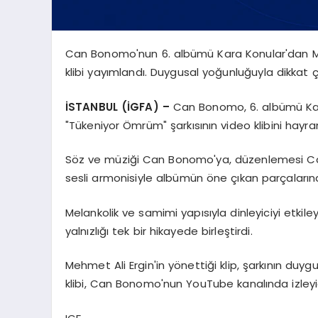
Can Bonomo'nun 6. albümü Kara Konular'dan Mel
klibi yayımlandı. Duygusal yoğunluğuyla dikkat ç
İSTANBUL (İGFA) –
Can Bonomo, 6. albümü Kara
"Tükeniyor Ömrüm" şarkısının video klibini hayran
Söz ve müziği Can Bonomo'ya, düzenlemesi Can S
sesli armonisiyle albümün öne çıkan parçalarınd
Melankolik ve samimi yapısıyla dinleyiciyi etkiley
yalnızlığı tek bir hikayede birleştirdi.
Mehmet Ali Ergin'in yönettiği klip, şarkının duyg
klibi, Can Bonomo'nun YouTube kanalında izleyic