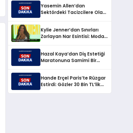
Yıldırım’dan Keskin Karşılık
Yasemin Allen’dan
Sektördeki Tacizcilere Olay
Yaratan Yanıt
Kylie Jenner’dan Sınırları
Zorlayan Nar Esintisi: Moda
Dünyası Şaşkınlık İçinde!
Hazal Kaya’dan Diş Estetiği
Maratonuna Samimi Bir
Bakış: ‘Canım Çıktı!’
Hande Erçel Paris’te Rüzgar
Estirdi: Gözler 30 Bin TL’lik
Çizmelerinde!